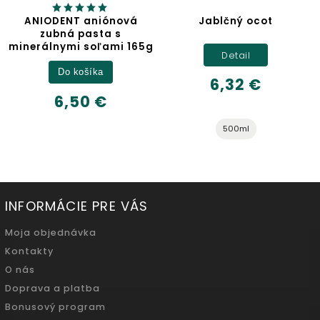
ANIODENT aniónová
Jablčný ocot
zubná pasta s
minerálnymi soľami 165g
Detail
Do košíka
6,32 €
6,50 €
500ml
INFORMÁCIE PRE VÁS
Moja objednávka
Kontakty
O nás
Doprava a platba
Bonusový program