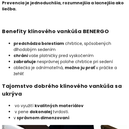
Prevencia je jednoduchšia, rozumnejšia a lacnejšia ako
liečba.
Benefity klinového vankúša BENERGO
predchádza bolestiam
chrbtice, spôsobených
dlhodobým sedením
chráni
vaše platničky pred vyskočením
zabraňuje
nesprávnej polohe chrbtice pri sedení
obliečka je odnímateľná,
možno ju prať
v práčke a
žehliť
Tajomstvo dobrého klinového vankúša sa
ukrýva
vo využití
kvalitných materiálov
v pene
dokonalej
tvrdosti.
v
správnom dimenzovaní