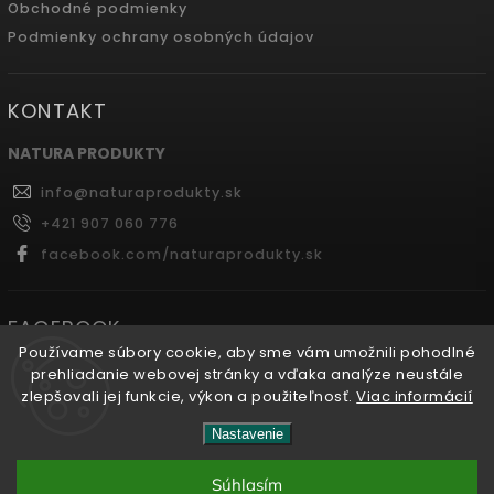
Obchodné podmienky
Podmienky ochrany osobných údajov
KONTAKT
NATURA PRODUKTY
info
@
naturaprodukty.sk
+421 907 060 776
facebook.com/naturaprodukty.sk
FACEBOOK
Používame súbory cookie, aby sme vám umožnili pohodlné
prehliadanie webovej stránky a vďaka analýze neustále
zlepšovali jej funkcie, výkon a použiteľnosť.
Viac informácií
Copyright 2026
Naturaprodukty.sk
. Všetky práva
Nastavenie
vyhradené.
Súhlasím
Vytvořil
Shoptet
| Design
Shoptak.cz.