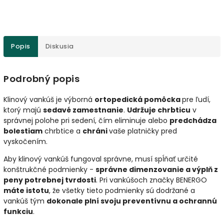
Popis
Diskusia
Podrobný popis
Klinový vankúš je výborná
ortopedická pomôcka
pre ľudí,
ktorý majú
sedavé zamestnanie
.
Udržuje chrbticu
v
správnej polohe pri sedení, čím eliminuje alebo
predchádza
bolestiam
chrbtice a
chráni
vaše platničky pred
vyskočením.
Aby klinový vankúš fungoval správne, musí spĺňať určité
konštrukčné podmienky -
správne dimenzovanie a výplň z
peny potrebnej tvrdosti
. Pri vankúšoch značky BENERGO
máte istotu
, že všetky tieto podmienky sú dodržané a
vankúš tým
dokonale plní svoju preventívnu a ochrannú
funkciu
.