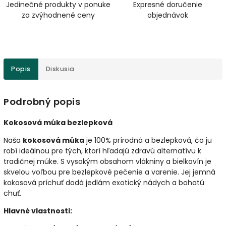
Jedinečné produkty v ponuke
Expresné doručenie
za zvýhodnené ceny
objednávok
Popis
Diskusia
Podrobný popis
Kokosová múka bezlepková
Naša
kokosová múka
je 100% prírodná a bezlepková, čo ju
robí ideálnou pre tých, ktorí hľadajú zdravú alternatívu k
tradičnej múke. S vysokým obsahom vlákniny a bielkovín je
skvelou voľbou pre bezlepkové pečenie a varenie. Jej jemná
kokosová príchuť dodá jedlám exotický nádych a bohatú
chuť.
Hlavné vlastnosti: