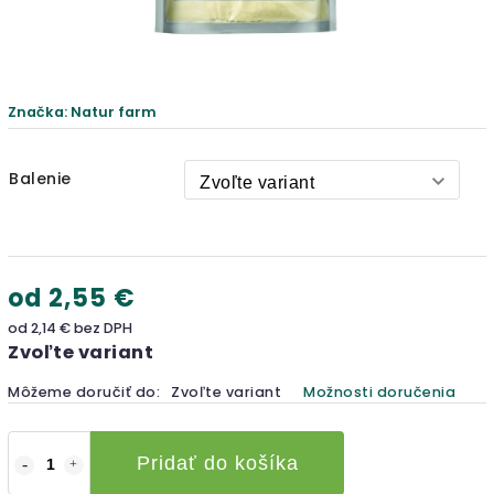
Značka:
Natur farm
Balenie
od
2,55 €
od
2,14 €
bez DPH
Zvoľte variant
Môžeme doručiť do:
Zvoľte variant
Možnosti doručenia
Pridať do košíka