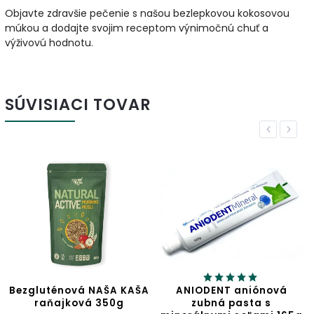
Objavte zdravšie pečenie s našou bezlepkovou kokosovou
múkou a dodajte svojim receptom výnimočnú chuť a
výživovú hodnotu.
SÚVISIACI TOVAR
Previous
Next
NAŠA KAŠA
ANIODENT aniónová
Jablčný oc
 350g
zubná pasta s