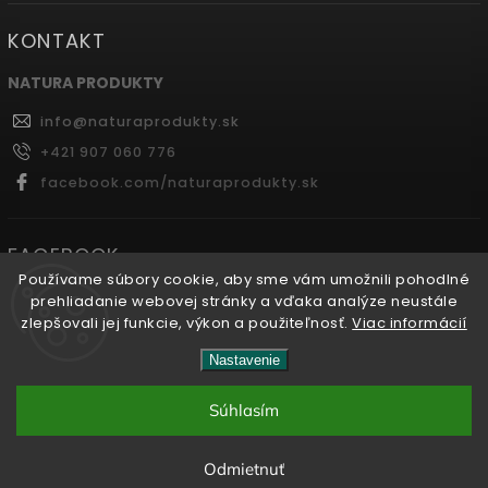
KONTAKT
NATURA PRODUKTY
info
@
naturaprodukty.sk
+421 907 060 776
facebook.com/naturaprodukty.sk
FACEBOOK
Používame súbory cookie, aby sme vám umožnili pohodlné
prehliadanie webovej stránky a vďaka analýze neustále
zlepšovali jej funkcie, výkon a použiteľnosť.
Viac informácií
Copyright 2026
Naturaprodukty.sk
. Všetky práva
Nastavenie
vyhradené.
Súhlasím
Vytvořil
Shoptet
| Design
Shoptak.cz.
Odmietnuť