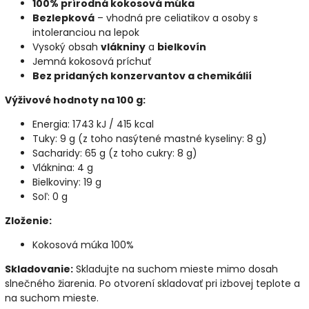
100% prírodná kokosová múka
Bezlepková
– vhodná pre celiatikov a osoby s
intoleranciou na lepok
Vysoký obsah
vlákniny
a
bielkovín
Jemná kokosová príchuť
Bez pridaných konzervantov a chemikálií
Výživové hodnoty na 100 g:
Energia: 1743 kJ / 415 kcal
Tuky: 9 g (z toho nasýtené mastné kyseliny: 8 g)
Sacharidy: 65 g (z toho cukry: 8 g)
Vláknina: 4 g
Bielkoviny: 19 g
Soľ: 0 g
Zloženie:
Kokosová múka 100%
Skladovanie:
Skladujte na suchom mieste mimo dosah
slnečného žiarenia. Po otvorení skladovať pri izbovej teplote a
na suchom mieste.