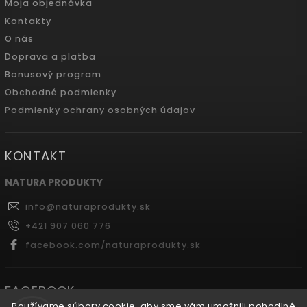
Moja objednávka
Kontakty
O nás
Doprava a platba
Bonusový program
Obchodné podmienky
Podmienky ochrany osobných údajov
KONTAKT
NATURA PRODUKTY
info
@
naturaprodukty.sk
+421 907 060 776
facebook.com/naturaprodukty.sk
FACEBOOK
Používame súbory cookie, aby sme vám umožnili pohodlné