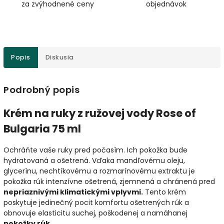
za zvýhodnené ceny
objednávok
Popis
Diskusia
Podrobný popis
Krém na ruky z ružovej vody Rose of
Bulgaria 75 ml
Ochráňte vaše ruky pred počasím. Ich pokožka bude
hydratovaná a ošetrená. Vďaka mandľovému oleju,
glycerínu, nechtíkovému a rozmarínovému extraktu je
pokožka rúk intenzívne ošetrená, zjemnená a chránená pred
nepriaznivými klimatickými vplyvmi.
Tento krém
poskytuje jedinečný pocit komfortu ošetrených rúk a
obnovuje elasticitu suchej, poškodenej a namáhanej
pokožky rúk.