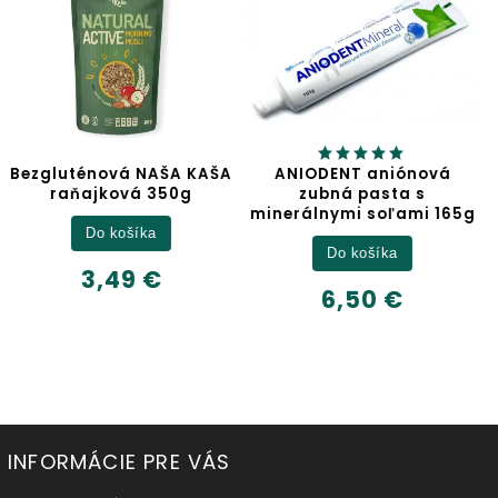
AŠA KAŠA
ANIODENT aniónová
Jablčný oco
350g
zubná pasta s
minerálnymi soľami 165g
Detail
Do košíka
6,32 €
€
6,50 €
500ml
INFORMÁCIE PRE VÁS