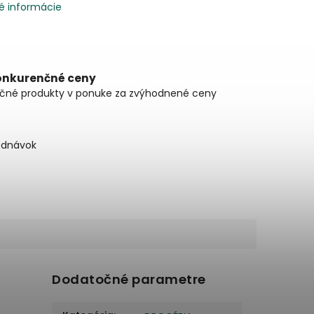
é informácie
onkurenčné ceny
čné produkty v ponuke za zvýhodnené ceny
ednávok
Dodatočné parametre