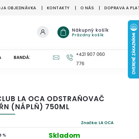
JA OBJEDNÁVKA
KONTAKTY
O NÁS
DOPRAVA A PLA
Nákupný košík
Prázdny košík
+421 907 060
A
BANDÁŽE, ORTÉZY
ZDRAVÉ HUBY
PRE DETI
776
CLUB LA OCA ODSTRAŇOVAČ
ŔN (NÁPLŇ) 750ML
Značka:
LA OCA
Skladom
3 %