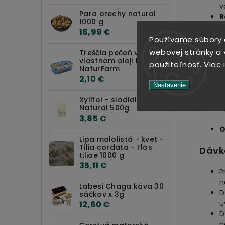
v
Para orechy natural
R
1000 g
š
18,99 €
S
Používame súbory 
p
webovej stránky a v
Treščia pečeň vo
vlastnom oleji 120g
použiteľnosť.
Viac 
U
NaturFarm
m
2,10 €
Nastavenie
p
Xylitol - sladidlo -
Bale
Natural 500g
3,85 €
O
Lipa malolistá - kvet -
Tilia cordata - Flos
Dávk
tiliae 1000 g
35,11 €
P
n
Labesi Chaga káva 30
D
sáčkov x 3g
u
12,60 €
D
n