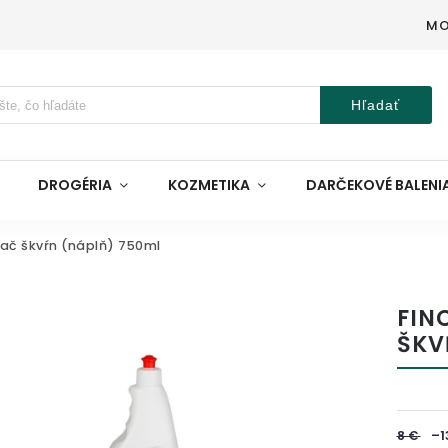
MO
Hľadať
DROGÉRIA
KOZMETIKA
DARČEKOVÉ BALENI
ač škvŕn (náplň) 750ml
FIN
ŠKV
8 €
–1