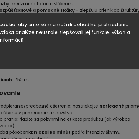
äzby medzi nečistotou a vláknom.
ozpúšťadlové a pomocné zložky
– zlepšujú prienik do štruktúr
kvrny a uľahčujú oplach.
tabilizačné a vonné zložky
– zabezpečujú konzistenciu a príj
cookie, aby sme vám umožnili pohodlné prehliadanie
ocit sviežosti po použití.
ďaka analýze neustále zlepšovali jej funkcie, výkon a
informácií
pozornenie: Vždy skontrolujte stálosť farieb na skrytom
ieste. Nepoužívajte na hodváb, vlnu, citlivé alebo špeciálne
ovrchovo upravené materiály, ak výrobca neodporúča inak.
nie
bsah:
750 ml
ovanie
redpieranie/predbežné ošetrenie: nastriekajte
neriedené
priam
a škvrnu v primeranom množstve.
o prania: riaďte sa pokynmi na etikete produktu (ak výrobca
vádza).
oba pôsobenia:
niekoľko minút
podľa intenzity škvrny,
enechávajte zaschnúť.