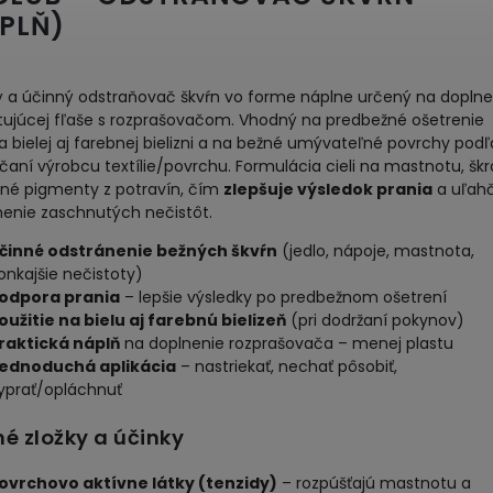
PLŇ)
ný a účinný odstraňovač škvŕn vo forme náplne určený na doplne
stujúcej fľaše s rozprašovačom. Vhodný na predbežné ošetrenie
a bielej aj farebnej bielizni a na bežné umývateľné povrchy podľ
aní výrobcu textílie/povrchu. Formulácia cieli na mastnotu, šk
bné pigmenty z potravín, čím
zlepšuje výsledok prania
a uľah
nenie zaschnutých nečistôt.
činné odstránenie bežných škvŕn
(jedlo, nápoje, mastnota,
onkajšie nečistoty)
odpora prania
– lepšie výsledky po predbežnom ošetrení
oužitie na bielu aj farebnú bielizeň
(pri dodržaní pokynov)
raktická náplň
na doplnenie rozprašovača – menej plastu
ednoduchá aplikácia
– nastriekať, nechať pôsobiť,
yprať/opláchnuť
é zložky a účinky
ovrchovo aktívne látky (tenzidy)
– rozpúšťajú mastnotu a