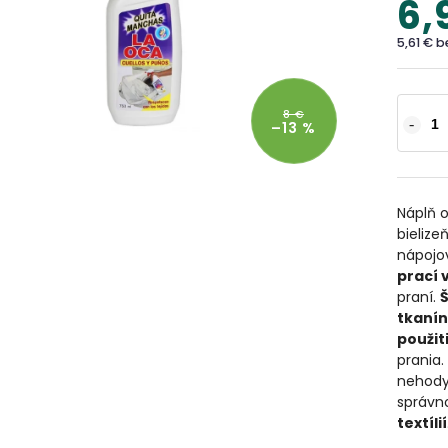
6,
5,61 € 
8 €
–13 %
Náplň 
bielize
nápojov
prací 
praní.
Š
tkanín
použit
prania.
nehody
správn
textílií