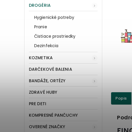
DROGÉRIA
Hygienické potreby
Pranie
Čistiace prostriedky
Dezinfekcia
KOZMETIKA
DARČEKOVÉ BALENIA
BANDÁŽE, ORTÉZY
ZDRAVÉ HUBY
Popis
PRE DETI
KOMPRESNÉ PANČUCHY
Podr
OVERENÉ ZNAČKY
FIN