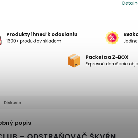
Detailn
Produkty ihneď k odoslaniu
Bezk
1600+ produktov skladom
Jedine
Packeta a Z-BOX
Expresné doručenie obj
Diskusia
obný popis
CLUB – ODSTRAŇOVAČ ŠKVŔN