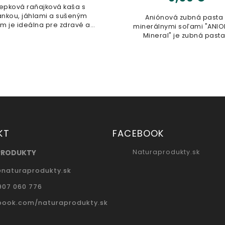
100% prírodný nefiltrovaný 
ocot, vyrobený z čerstvých 
niónová zubná pasta s
kvasených v drevených su
rálnymi soľami "ANIODENT
Nepasterizovaný produkt
neral" je zubná pasta s
500ml
jedinečným...
KT
FACEBOOK
PRODUKTY
Naturaprodukty.sk
@
naturaprodukty.sk
907 060 776
book.com/naturaprodukty.sk