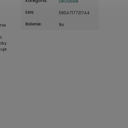
Kategória
:
DROGÉRIA
EAN
:
5904717721744
Balenie
:
1ks
nie
a
roby
čuje