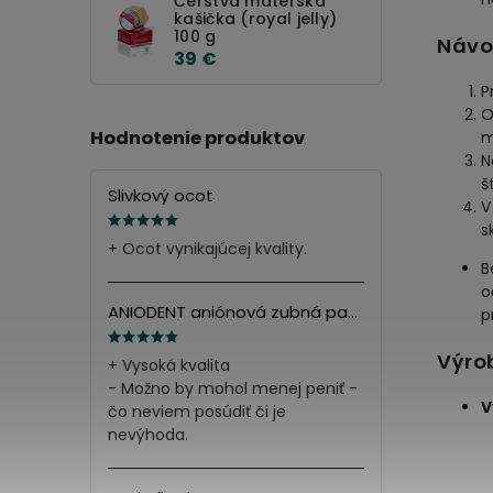
Čerstvá materská
kašička (royal jelly)
100 g
Návo
39 €
P
O
Hodnotenie produktov
m
N
š
Slivkový ocot
V
s
+ Ocot vynikajúcej kvality.
B
o
ANIODENT aniónová zubná pasta s minerálnymi soľami 165g
p
Výro
+ Vysoká kvalita
- Možno by mohol menej peniť -
V
čo neviem posúdiť či je
nevýhoda.