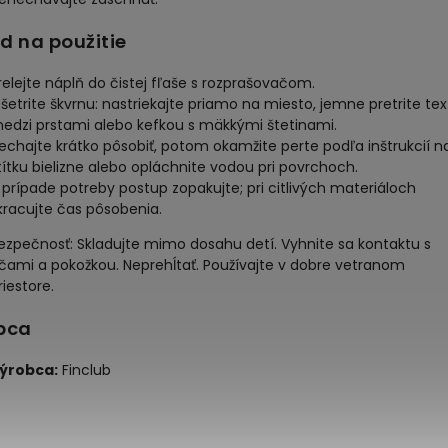
d na použitie
relejte náplň do čistej fľaše s rozprašovačom.
šetrite škvrnu: nastriekajte priamo na miesto, jemne pretrite text
edzi prstami alebo kefkou s mäkkými štetinami.
echajte krátko pôsobiť, potom okamžite perte podľa inštrukcií n
títku bielizne alebo opláchnite vodou pri povrchoch.
 prípade potreby postup zopakujte; pri citlivých materiáloch
kracujte čas pôsobenia.
ezpečnosť: Skladujte mimo dosahu detí. Vyhnite sa kontaktu s
čami a pokožkou. Neprehĺtať. Používajte v dobre vetranom
riestore.
bca
ýrobca:
Finclub