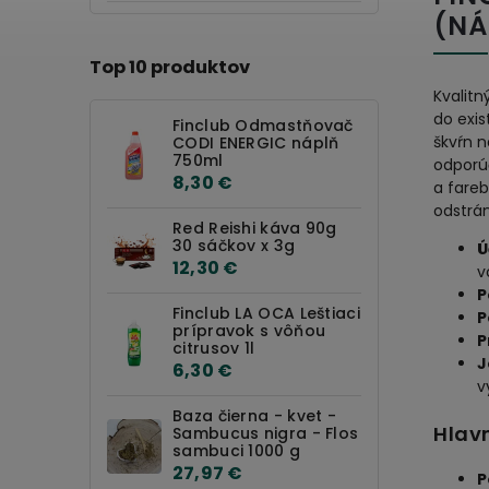
(NÁ
Top 10 produktov
Kvalit
do exi
Finclub Odmastňovač
škvŕn n
CODI ENERGIC náplň
750ml
odporúč
8,30 €
a fare
odstrá
Red Reishi káva 90g
30 sáčkov x 3g
Ú
12,30 €
v
P
Finclub LA OCA Leštiaci
P
prípravok s vôňou
P
citrusov 1l
J
6,30 €
v
Baza čierna - kvet -
Hlavn
Sambucus nigra - Flos
sambuci 1000 g
27,97 €
P