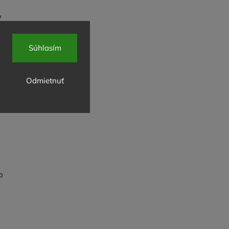
y
emný
Súhlasím
Odmietnuť
o