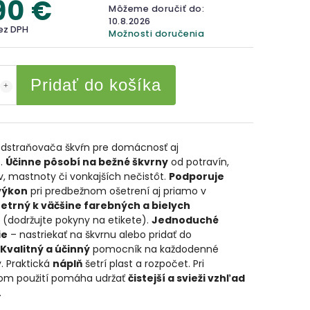
90 €
Môžeme doručiť do:
10.8.2026
bez DPH
Možnosti doručenia
Pridať do košíka
odstraňovača škvŕn pre domácnosť aj
ň.
Účinne pôsobí na bežné škvrny
od potravín,
, mastnoty či vonkajších nečistôt.
Podporuje
výkon
pri predbežnom ošetrení aj priamo v
etrný k väčšine farebných a bielych
(dodržujte pokyny na etikete).
Jednoduché
ie
– nastriekať na škvrnu alebo pridať do
Kvalitný a účinný
pomocník na každodenné
. Praktická
náplň
šetrí plast a rozpočet. Pri
om použití pomáha udržať
čistejší a svieži vzhľad
.