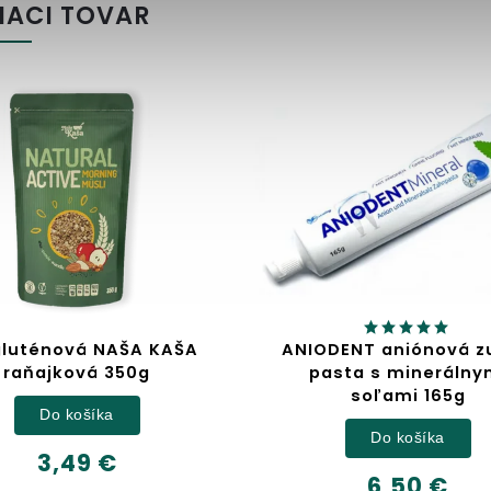
IACI TOVAR
DENT aniónová zubná
Jablčný ocot
sta s minerálnymi
soľami 165g
Detail
Do košíka
6,32 €
6,50 €