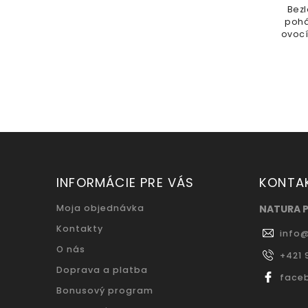
tov,
Bezlepková raňajková kaša s
iu,
pohánkou, jáhlami a sušeným
A
ovocím je ideálna pre zdravé a
mine
rýchle raňajky. Bez pridaných...
Mi
INFORMÁCIE PRE VÁS
KONTA
Moja objednávka
NATURA 
Kontakty
info
O nás
+421 
Doprava a platba
face
Bonusový program