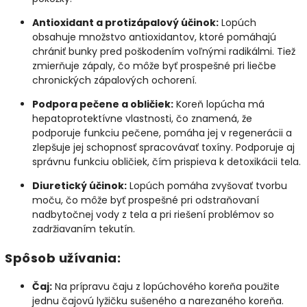
Antioxidant a protizápalový účinok:
Lopúch
obsahuje množstvo antioxidantov, ktoré pomáhajú
chrániť bunky pred poškodením voľnými radikálmi. Tiež
zmierňuje zápaly, čo môže byť prospešné pri liečbe
chronických zápalových ochorení.
Podpora pečene a obličiek:
Koreň lopúcha má
hepatoprotektívne vlastnosti, čo znamená, že
podporuje funkciu pečene, pomáha jej v regenerácii a
zlepšuje jej schopnosť spracovávať toxíny. Podporuje aj
správnu funkciu obličiek, čím prispieva k detoxikácii tela.
Diuretický účinok:
Lopúch pomáha zvyšovať tvorbu
moču, čo môže byť prospešné pri odstraňovaní
nadbytočnej vody z tela a pri riešení problémov so
zadržiavaním tekutín.
Spôsob užívania:
Čaj:
Na prípravu čaju z lopúchového koreňa použite
jednu čajovú lyžičku sušeného a narezaného koreňa.