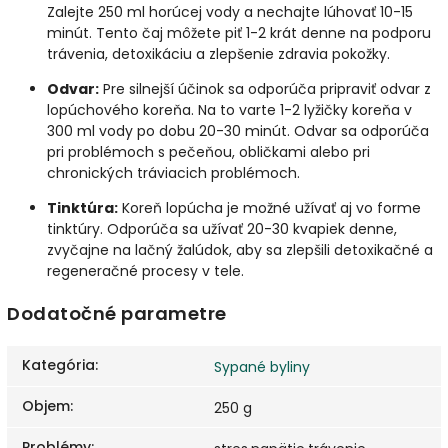
Zalejte 250 ml horúcej vody a nechajte lúhovať 10-15
minút. Tento čaj môžete piť 1-2 krát denne na podporu
trávenia, detoxikáciu a zlepšenie zdravia pokožky.
Odvar:
Pre silnejší účinok sa odporúča pripraviť odvar z
lopúchového koreňa. Na to varte 1-2 lyžičky koreňa v
300 ml vody po dobu 20-30 minút. Odvar sa odporúča
pri problémoch s pečeňou, obličkami alebo pri
chronických tráviacich problémoch.
Tinktúra:
Koreň lopúcha je možné užívať aj vo forme
tinktúry. Odporúča sa užívať 20-30 kvapiek denne,
zvyčajne na lačný žalúdok, aby sa zlepšili detoxikačné a
regeneračné procesy v tele.
Dodatočné parametre
Kategória
:
Sypané byliny
Objem
:
250 g
Problémy
: