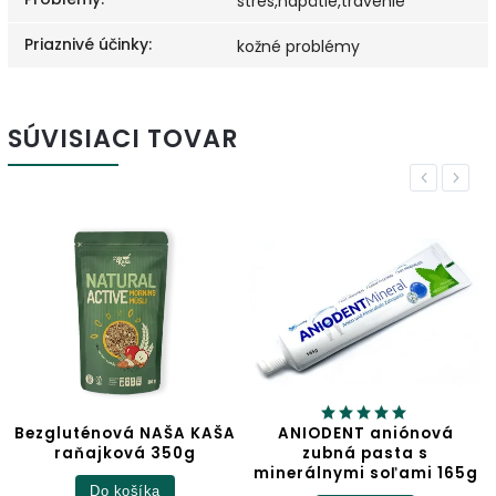
stres,napätie,trávenie
Priaznivé účinky
:
kožné problémy
SÚVISIACI TOVAR
Previous
Next
uténová NAŠA KAŠA
ANIODENT aniónová
J
aňajková 350g
zubná pasta s
minerálnymi soľami 165g
Do košíka