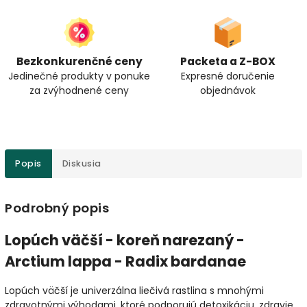
Bezkonkurenčné ceny
Packeta a Z-BOX
Jedinečné produkty v ponuke
Expresné doručenie
za zvýhodnené ceny
objednávok
Popis
Diskusia
Podrobný popis
Lopúch väčší - koreň narezaný -
Arctium lappa - Radix bardanae
Lopúch väčší je univerzálna liečivá rastlina s mnohými
zdravotnými výhodami, ktoré podporujú detoxikáciu, zdravie