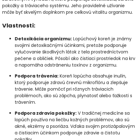
pokožky a tráviaceho systému. Jeho pravidelné užívanie
môže byť skvelým doplnkom pre celkovú vitalitu organizmu.
Vlastnosti:
Detoxikácia organizmu:
Lopúchový koreň je známy
svojimi detoxikačnými účinkami, pretože podporuje
vylučovanie škodlivých látok z tela prostredníctvom
pečene a obličiek. Pôsobí ako čistiaci prostriedok na krv
a napomáha odstráneniu toxínov z organizmu.
Podpora trávenia:
Koreň lopúcha obsahuje inulín,
ktorý podporuje zdravú črevnú mikroflóru a zlepšuje
trávenie. Môže pomôcť pri rôznych tráviacich
problémoch, ako sú zápcha, plynatosť alebo ťažkosti s
trávením.
Podpora zdravia pokožky:
V tradičnej medicíne sa
lopúch používa na liečbu kožných problémov, ako sú
akné, ekzémy a psoriáza. Vďaka svojim protizápalovým
a čistiacim účinkom podporuje zdravie a čistotu
pokožky.