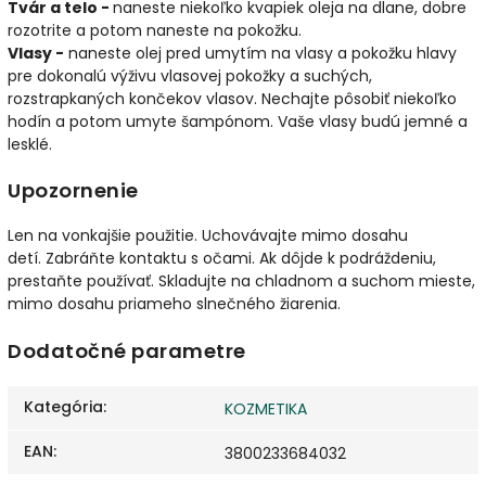
Tvár a telo -
naneste niekoľko kvapiek oleja na dlane, dobre
rozotrite a potom naneste na pokožku.
Vlasy -
naneste olej pred umytím na vlasy a pokožku hlavy
pre dokonalú výživu vlasovej pokožky a suchých,
rozstrapkaných končekov vlasov. Nechajte pôsobiť niekoľko
hodín a potom umyte šampónom. Vaše vlasy budú jemné a
lesklé.
Upozornenie
Len na vonkajšie použitie.
Uchovávajte mimo dosahu
detí.
Zabráňte kontaktu s očami.
Ak dôjde k podráždeniu,
prestaňte používať.
Skladujte na chladnom a suchom mieste,
mimo dosahu priameho slnečného žiarenia.
Dodatočné parametre
Kategória
:
KOZMETIKA
EAN
:
3800233684032