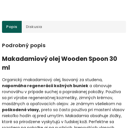
Popis
Diskusia
Podrobný popis
Makadamiový olej Wooden Spoon 30
ml
Organický makadamiový olej, lisovaný za studena,
napomáha regenerácii kožných buniek
a obnovuje
rovnováhu v prípade suchej a popraskanej pokožky. Používa
sa pri výrobe regeneračnej kozmetiky, zimných krémov,
masážnych a opaľovacích olejov. Je známym všeliekom na
poškodené vlasy,
preto sa často používa pri mastení vlasov
niekoľko hodín aj pred umytím. Makadamia obsahuje zložky,
ktoré sa prirodzene vyskytujú v ľudskej koži. Perfektne sa
rozotiera na pokožke aj na suchých, krepovitých vlasoch.