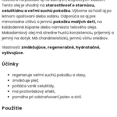
Tento olej je vhodný na
starostlivosť o starnúcu,
celulitídnu a veľmi suchú pokožku.
Výborne sa hodí aj po
letnom opaľovaní alebo soláriu. Odporúča sa aj pre
mimoriadne citlivú a jemnú
pokožku malých detí,
na
každodenné kúpanie alebo namiesto telového oleja.
Makadamiový olej má stredne hustú konzistenciu, príjemný a
jemný na dotyk. Má charakteristickú, jemnú vôňu orieškov.
Vlastnosti:
zmäkčujúce, regeneračné, hydratačné,
vyživujúce.
Účinky
regeneruje veľmi suchú pokožku a vlasy,
zmäkčuje pleť,
potláča vznik celulitídy,
má protivráskový efekt,
pomáha pri odstraňovaní jaziev a strií.
Použitie