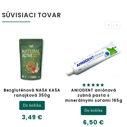
SÚVISIACI TOVAR
Previous
Next
Bezgluténová NAŠA KAŠA
ANIODENT aniónová
raňajková 350g
zubná pasta s
minerálnymi soľami 165g
Do košíka
Do košíka
3,49 €
6,50 €