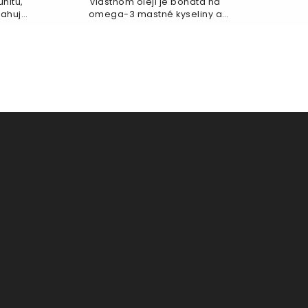
nitu,
vlastnom oleji je bohatá na
sahuje
omega-3 mastné kyseliny a
vitamíny A a D, ktoré podporujú
imunitu a...