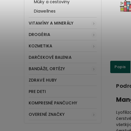
Múky a cestoviny
Diawellnes
VITAMÍNY A MINERÁLY
DROGÉRIA
KOZMETIKA
DARČEKOVÉ BALENIA
Popis
BANDÁŽE, ORTÉZY
ZDRAVÉ HUBY
Podr
PRE DETI
Mang
KOMPRESNÉ PANČUCHY
Lyofili
OVERENÉ ZNAČKY
čerstv
všetký
čerstv