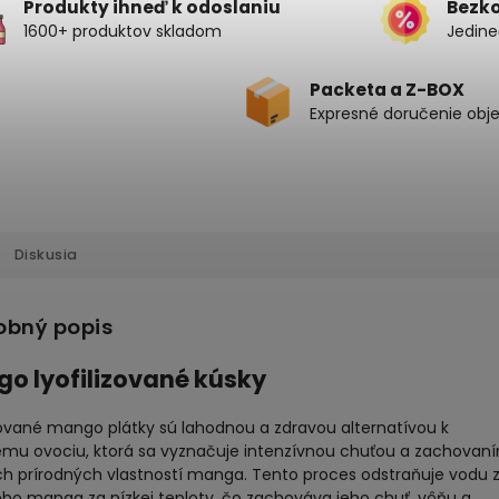
Produkty ihneď k odoslaniu
Bezk
1600+ produktov skladom
Jedine
Packeta a Z-BOX
Expresné doručenie obj
Diskusia
obný popis
o lyofilizované kúsky
zované mango plátky sú lahodnou a zdravou alternatívou k
ému ​​ovociu, ktorá sa vyznačuje intenzívnou chuťou a zachovan
ch prírodných vlastností manga. Tento proces odstraňuje vodu 
ého manga za nízkej teploty, čo zachováva jeho chuť, vôňu a