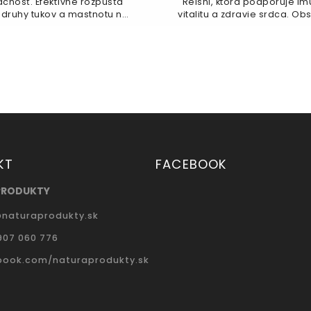
nosť. Efektívne rozpúšťa
Reishi, ktorá podporuje imu
 druhy tukov a mastnotu na
vitalitu a zdravie srdca. Ob
ch povrchoch. Je vhodný...
polysacharidy a...
KT
FACEBOOK
PRODUKTY
@
naturaprodukty.sk
907 060 776
book.com/naturaprodukty.sk