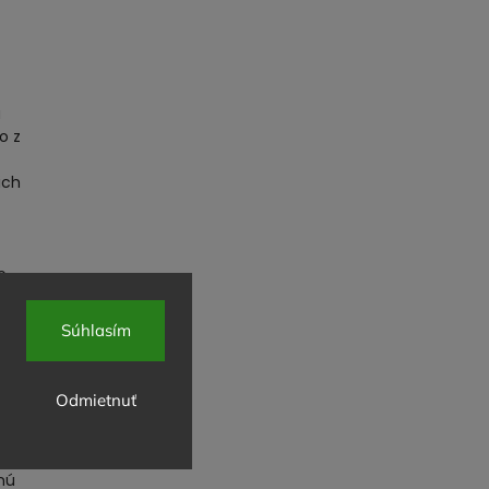
a
o z
ich
o
do
Súhlasím
ité
ky,
Odmietnuť
uť
nú