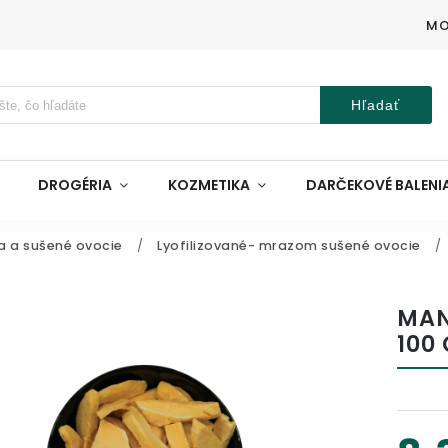
MO
Hľadať
DROGÉRIA
KOZMETIKA
DARČEKOVÉ BALENI
a a sušené ovocie
/
Lyofilizované- mrazom sušené ovocie
/
MAN
100 