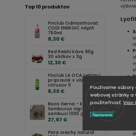
výživn
Top 10 produktov
Lyof
Finclub Odmastňovač
CODI ENERGIC náplň
S
750ml
z
8,30 €
n
P
Red Reishi káva 90g
30 sáčkov x 3g
o
12,30 €
v
s
Finclub LA OCA Leštiaci
D
prípravok s vôňou
s
citrusov 1l
Používame súbory 
m
6,30 €
webovej stránky a v
k
P
použiteľnosť.
Viac 
Baza čierna - kvet -
a
Sambucus nigra - Flos
sambuci 1000 g
t
Nastavenie
27,97 €
m
D
Para orechy natural
d