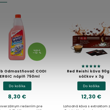
9,50 €
–12 %
lub Odmastňovač CODI
Red Reishi káva 90g
ERGIC náplň 750ml
sáčkov x 3g
Do košíka
Do košíka
8,30 €
12,30 €
niverzálnym riešením pre
Lahodná káva s extraktom 