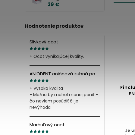
39 €
Hodnotenie produktov
Slivkový ocot
+ Ocot vynikajúcej kvality.
ANIODENT aniónová zubná pasta s minerálnymi soľami 165g
bná
Jablčný ocot
Finc
+ Vysoká kvalita
i
EN
- Možno by mohol menej peniť -
čo neviem posúdiť či je
Detail
nevýhoda.
6,32 €
Marhuľový ocot
100% prírodný nefiltrovaný jablčný
Je u
ocot, vyrobený z čerstvých jabĺk