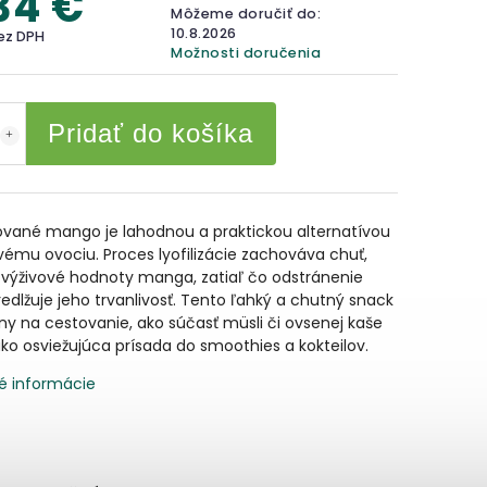
34 €
Môžeme doručiť do:
10.8.2026
bez DPH
Možnosti doručenia
Pridať do košíka
zované mango je lahodnou a praktickou alternatívou
vému ​​ovociu. Proces lyofilizácie zachováva chuť,
 výživové hodnoty manga, zatiaľ čo odstránenie
edlžuje jeho trvanlivosť. Tento ľahký a chutný snack
lny na cestovanie, ako súčasť müsli či ovsenej kaše
ko osviežujúca prísada do smoothies a kokteilov.
é informácie