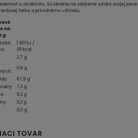
arebnosť a atraktivitu. Sú ideálne na zdobenie vďaka svojej jasne
ranžovej farbe a prírodnému vzhľadu.
vové
e na
0 g
tická
1 301 kJ /
a:
311 kcal
2,7 g
0,6 g
ných:
idy:
67,9 g
cukry:
7,3 g
a:
9,2 g
iny:
3,3 g
0,0 g
IACI TOVAR