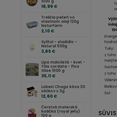
1000 g
f
18,99 €
o
Treščia pečeň vo
Výži
vlastnom oleji 120g
údaj
NaturFarm
10
2,10 €
Energe
Xylitol - sladidlo -
hodnot
Natural 500g
Tuky:
3,85 €
z toho
nasýte
Lipa malolistá - kvet -
Tilia cordata - Flos
Sachar
tiliae 1000 g
z toho 
35,11 €
Vláknin
Bielkov
Labesi Chaga káva 30
sáčkov x 3g
Soľ:
12,60 €
Čerstvá materská
kašička (royal jelly)
SÚVIS
100 g