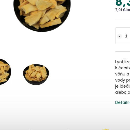
8,
7,01 € 
Lyofili
k čerst
vôňu a
vody pr
je ideá
alebo a
Detailn