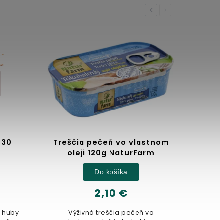
Previous
Next
 30
Treščia pečeň vo vlastnom
oleji 120g NaturFarm
Do košíka
2,10 €
z huby
Výživná treščia pečeň vo