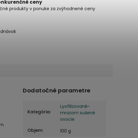
onkurenčné ceny
čné produkty v ponuke za zvýhodnené ceny
ednávok
Dodatočné parametre
Lyofilizované-
Kategória
:
mrazom sušené
ovocie
ím
Objem
:
100 g
z