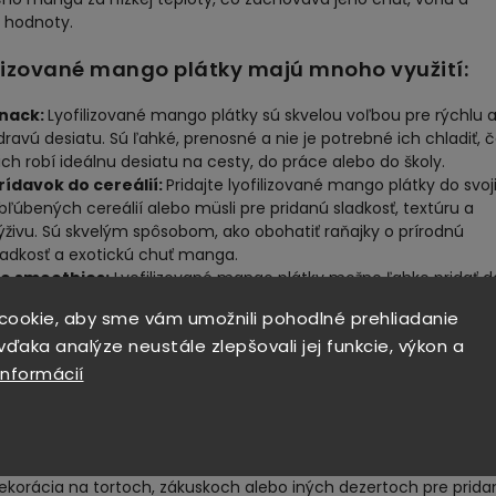
é hodnoty.
ilizované mango plátky majú mnoho využití:
nack:
Lyofilizované mango plátky sú skvelou voľbou pre rýchlu 
dravú desiatu. Sú ľahké, prenosné a nie je potrebné ich chladiť, č
ich robí ideálnu desiatu na cesty, do práce alebo do školy.
rídavok do cereálií:
Pridajte lyofilizované mango plátky do svoj
bľúbených cereálií alebo müsli pre pridanú sladkosť, textúru a
ýživu. Sú skvelým spôsobom, ako obohatiť raňajky o prírodnú
ladkosť a exotickú chuť manga.
o smoothies:
Lyofilizované mango plátky možno ľahko pridať d
moothies pre pridanú chuť a vitamínový prínos. Stačí ich pridať 
cookie, aby sme vám umožnili pohodlné prehliadanie
ixéra spolu s ďalšími ingredienciami a mixovať do hladkej
ďaka analýze neustále zlepšovali jej funkcie, výkon a
onzistencie.
rísada do dezertov:
Lyofilizované mango plátky môžu byť použ
informácií
ko prísada do rôznych dezertov, ako sú napríklad muffiny, sušien
orty alebo zmrzliny. Dodávajú im príjemnú sladkosť a exotickú ch
anga.
ekorácia:
Lyofilizované mango plátky môžu byť použité ako
ekorácia na tortoch, zákuskoch alebo iných dezertoch pre prida