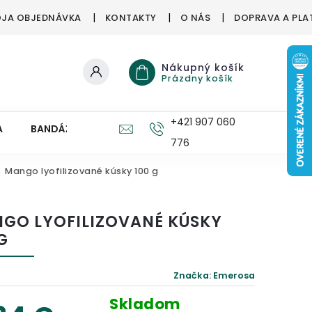
JA OBJEDNÁVKA
KONTAKTY
O NÁS
DOPRAVA A PLA
Nákupný košík
Prázdny košík
+421 907 060
A
BANDÁŽE, ORTÉZY
ZDRAVÉ HUBY
PRE DETI
776
Mango lyofilizované kúsky 100 g
GO LYOFILIZOVANÉ KÚSKY
G
Značka:
Emerosa
Skladom