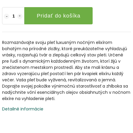
Pridať do košíka
Rozmaznávajte svoju pleť luxusným nočným elixírom
bohatým na prírodné zložky, ktoré preukázateľne vyhladzujú
vrásky, rozjasňujú tvár a zlepšujú celkový stav pleti. Určené
pre ľudí s dynamickým každodenným životom, ktorí žijú v
znečistenom mestskom prostredí. Aby ste mali krásnu a
zdravo vyzerajúcu pleť postačí len pár kvapiek elixíru každý
večer. Vaša pleť bude vyživená, revitalizovaná a jemná.
Doprajte svojej pokožke výnimočnú starostlivosť a zhlboka sa
nadýchnite vôní esenciálnych olejov obsiahnutých v nočnom
elixíre na vyhladenie pleti.
Detailné informácie