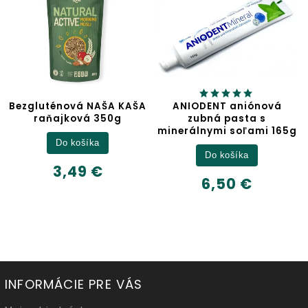
zgluténová NAŠA KAŠA
ANIODENT aniónová
raňajková 350g
zubná pasta s
minerálnymi soľami 165g
Do košíka
Do košíka
3,49 €
6,50 €
INFORMÁCIE PRE VÁS