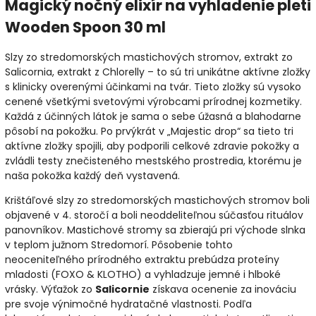
Magický nočný elixír na vyhladenie pleti
Wooden Spoon 30 ml
Slzy zo stredomorských mastichových stromov, extrakt zo
Salicornia, extrakt z Chlorelly – to sú tri unikátne aktívne zložky
s klinicky overenými účinkami na tvár. Tieto zložky sú vysoko
cenené všetkými svetovými výrobcami prírodnej kozmetiky.
Každá z účinných látok je sama o sebe úžasná a blahodarne
pôsobí na pokožku. Po prvýkrát v „Majestic drop“ sa tieto tri
aktívne zložky spojili, aby podporili celkové zdravie pokožky a
zvládli testy znečisteného mestského prostredia, ktorému je
naša pokožka každý deň vystavená.
Krištáľové slzy zo stredomorských mastichových stromov boli
objavené v 4. storočí a boli neoddeliteľnou súčasťou rituálov
panovníkov. Mastichové stromy sa zbierajú pri východe slnka
v teplom južnom Stredomorí. Pôsobenie tohto
neoceniteľného prírodného extraktu prebúdza proteíny
mladosti (FOXO & KLOTHO) a vyhladzuje jemné i hlboké
vrásky. Výťažok zo
Salicornie
získava ocenenie za inováciu
pre svoje výnimočné hydratačné vlastnosti. Podľa