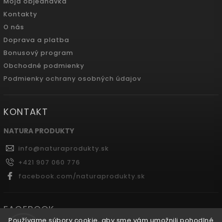
Moja objednávka
Kontakty
O nás
Doprava a platba
Bonusový program
Obchodné podmienky
Podmienky ochrany osobných údajov
KONTAKT
NATURA PRODUKTY
info
@
naturaprodukty.sk
+421 907 060 776
facebook.com/naturaprodukty.sk
FACEBOOK
Používame súbory cookie, aby sme vám umožnili pohodlné