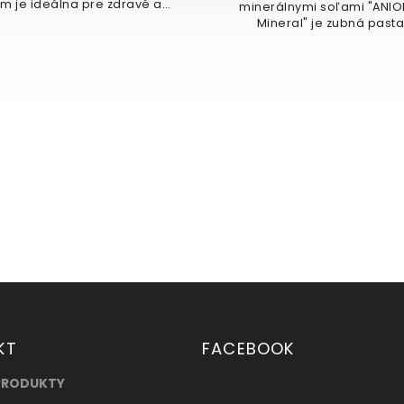
rálnymi soľami "ANIODENT
Nepasterizovaný produkt
neral" je zubná pasta s
500ml
jedinečným...
KT
FACEBOOK
PRODUKTY