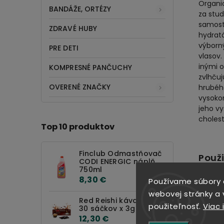
Organic
BANDÁŽE, ORTÉZY
za stud
samost
ZDRAVÉ HUBY
hydratá
výborný
PRE DETI
vlasov.
inými o
KOMPRESNÉ PANČUCHY
zvlhčuj
OVERENÉ ZNAČKY
hrubého
vysokom
jeho v
cholest
Top 10 produktov
Finclub Odmastňovač
Použi
CODI ENERGIC náplň
750ml
v
8,30 €
Používame súbory 
p
webovej stránky a v
i
Red Reishi káva 90g
použiteľnosť.
Viac 
30 sáčkov x 3g
a
12,30 €
s