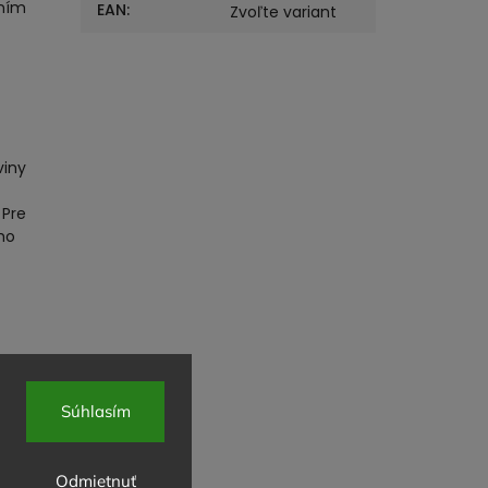
aním
EAN
:
Zvoľte variant
viny
 Pre
ho
Súhlasím
v a
 –
Odmietnuť