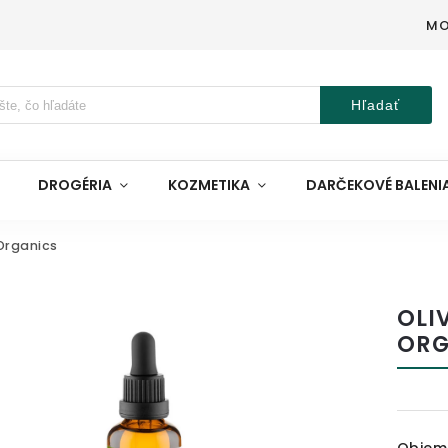
MO
Hľadať
DROGÉRIA
KOZMETIKA
DARČEKOVÉ BALENI
 Organics
OLI
ORG