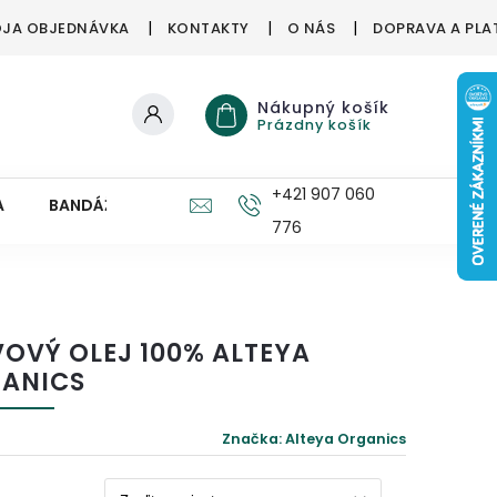
JA OBJEDNÁVKA
KONTAKTY
O NÁS
DOPRAVA A PLA
Nákupný košík
Prázdny košík
+421 907 060
A
BANDÁŽE, ORTÉZY
ZDRAVÉ HUBY
PRE DETI
776
VOVÝ OLEJ 100% ALTEYA
ANICS
Značka:
Alteya Organics