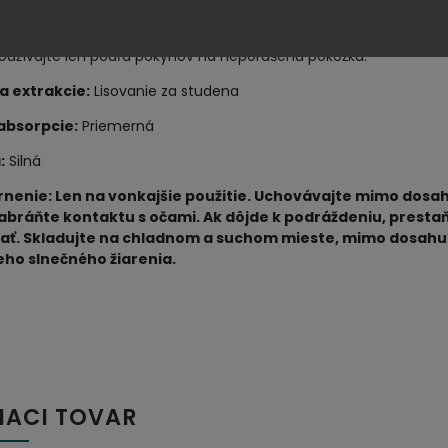
ridajte niekoľko kvapiek na pokožku hlavy a do dĺžok vlasov,
echajte pôsobiť 30 minút až hodinu, potom umyte šampónom,
oužívajte len podľa pokynov na neporušenú pokožku.
a extrakcie
:
Lisovanie za studena
absorpcie:
Priemerná
a
:
Silná
nenie: Len na vonkajšie použitie. Uchovávajte mimo dosa
Zabráňte kontaktu s očami. Ak dôjde k podráždeniu, presta
ať. Skladujte na chladnom a suchom mieste, mimo dosahu
ho slnečného žiarenia.
IACI TOVAR