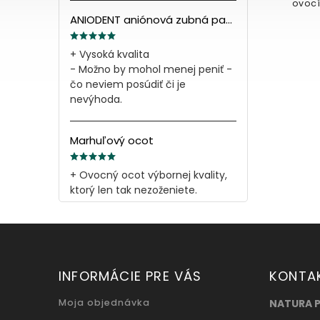
ovocím je ideálna pre zdravé a
mine
rýchle raňajky. Bez pridaných...
Mi
ANIODENT aniónová zubná pasta s minerálnymi soľami 165g
+ Vysoká kvalita
- Možno by mohol menej peniť -
čo neviem posúdiť či je
nevýhoda.
Marhuľový ocot
+ Ovocný ocot výbornej kvality,
ktorý len tak nezoženiete.
INFORMÁCIE PRE VÁS
KONTA
Moja objednávka
NATURA 