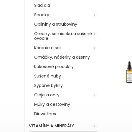
Sladidlá
Snacky
Obilniny a strukoviny
Orechy, semienka a sušené
ovocie
Korenie a soli
Omáčky, nátierky a džemy
Kokosové produkty
Sušené huby
Sypané byliny
Oleje a octy
Múky a cestoviny
Diawellnes
VITAMÍNY A MINERÁLY