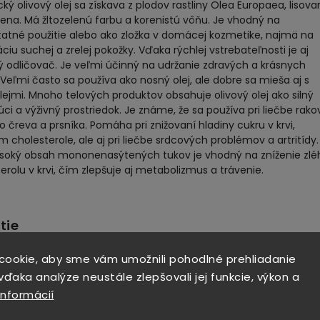
ký olivový olej sa získava z plodov rastliny Olea Europaea, lisov
ena. Má žltozelenú farbu a korenistú vôňu. Je vhodný na
atné použitie alebo ako zložka v domácej kozmetike, najmä na
ciu suchej a zrelej pokožky. Vďaka rýchlej vstrebateľnosti je aj
 odličovač. Je veľmi účinný na udržanie zdravých a krásnych
 Veľmi často sa používa ako nosný olej, ale dobre sa mieša aj s
lejmi. Mnoho telových produktov obsahuje olivový olej ako silný
úci a výživný prostriedok. Je známe, že sa používa pri liečbe rako
 čreva a prsníka. Pomáha pri znižovaní hladiny cukru v krvi,
 cholesterole, ale aj pri liečbe srdcových problémov a artritídy.
ysoký obsah mononenasýtených tukov je vhodný na zníženie zlé
erolu v krvi, čím zlepšuje aj metabolizmus a trávenie.
tie
 prípravkoch na starostlivosť o pleť alebo samostatne, vrátane
cookie, aby sme vám umožnili pohodlné prehliadanie
rípravkov na starostlivosť o tvár, výroby mydla, masážnych olejo
ďaka analýze neustále zlepšovali jej funkcie, výkon a
ných produktov starostlivosti o telo a kozmetických produktov,
informácií
plikujte niekoľko kvapiek denne alebo podľa potreby na celú tvár
amostatne alebo po ošetrení na báze vody,