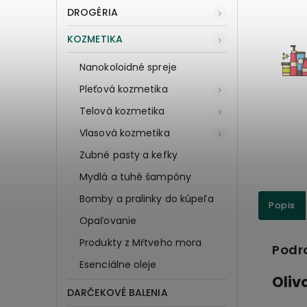
DROGÉRIA
KOZMETIKA
Nanokoloidné spreje
Pleťová kozmetika
Telová kozmetika
Vlasová kozmetika
Zubné pasty a kefky
Mydlá a tuhé šampóny
Bomby a pralinky do kúpeľa
Popis
Opaľovanie
Produkty z Mŕtveho mora
Podr
Esenciálne oleje
Oliv
DARČEKOVÉ BALENIA