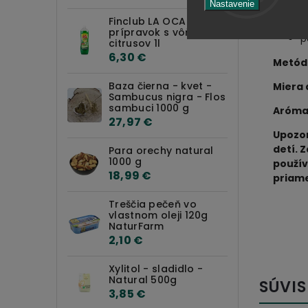
Nastavenie
p
Finclub LA OCA Leštiaci
n
prípravok s vôňou
p
citrusov 1l
6,30 €
Metód
Baza čierna - kvet -
Miera 
Sambucus nigra - Flos
sambuci 1000 g
Aróm
27,97 €
Upozor
detí. 
Para orechy natural
1000 g
použív
18,99 €
priame
Treščia pečeň vo
vlastnom oleji 120g
NaturFarm
2,10 €
Xylitol - sladidlo -
Natural 500g
SÚVIS
3,85 €