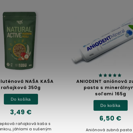
DENT aniónová zubná
Jablčný ocot
sta s minerálnymi
soľami 165g
Detail
Do košíka
6,32 €
6,50 €
100% prírodný nefiltrovaný 
ocot, vyrobený z čerstvých 
niónová zubná pasta s
kvasených v drevených su