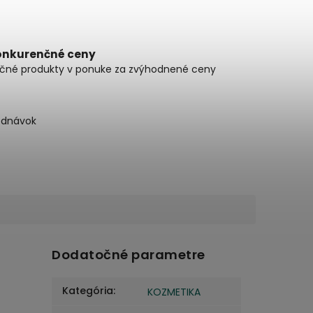
onkurenčné ceny
čné produkty v ponuke za zvýhodnené ceny
ednávok
Dodatočné parametre
Kategória
:
KOZMETIKA