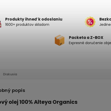
Produkty ihneď k odoslaniu
Bezk
1600+ produktov skladom
Jedine
Packeta a Z-BOX
Expresné doručenie obj
Diskusia
obný popis
ový olej 100% Alteya Organics