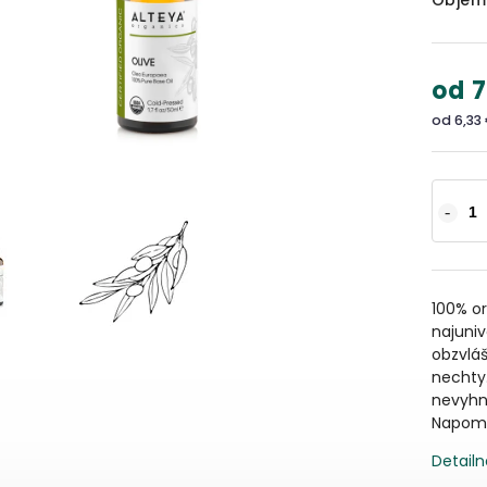
Objem
od
7
od
6,33
100% or
najuni
obzvláš
nechty.
nevyhn
Napomá
Detailn