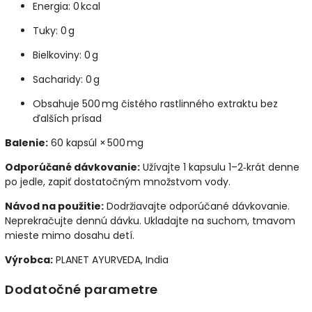
Energia: 0 kcal
Tuky: 0 g
Bielkoviny: 0 g
Sacharidy: 0 g
Obsahuje 500 mg čistého rastlinného extraktu bez
ďalších prísad
Balenie:
60 kapsúl × 500 mg
Odporúčané dávkovanie:
Užívajte 1 kapsulu 1–2‑krát denne
po jedle, zapiť dostatočným množstvom vody.
Návod na použitie:
Dodržiavajte odporúčané dávkovanie.
Neprekračujte dennú dávku. Ukladajte na suchom, tmavom
mieste mimo dosahu detí.
Výrobca:
PLANET AYURVEDA, India
Dodatočné parametre