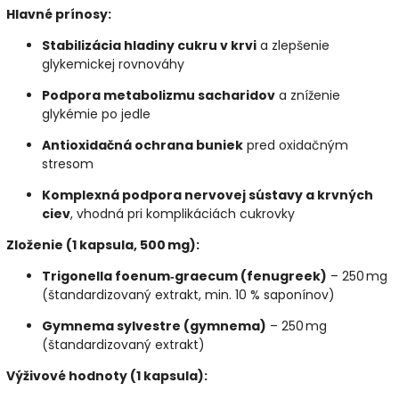
Hlavné prínosy:
Stabilizácia hladiny cukru v krvi
a zlepšenie
glykemickej rovnováhy
Podpora metabolizmu sacharidov
a zníženie
glykémie po jedle
Antioxidačná ochrana buniek
pred oxidačným
stresom
Komplexná podpora nervovej sústavy a krvných
ciev
, vhodná pri komplikáciách cukrovky
Zloženie (1 kapsula, 500 mg):
Trigonella foenum‑graecum (fenugreek)
– 250 mg
(štandardizovaný extrakt, min. 10 % saponínov)
Gymnema sylvestre (gymnema)
– 250 mg
(štandardizovaný extrakt)
Výživové hodnoty (1 kapsula):