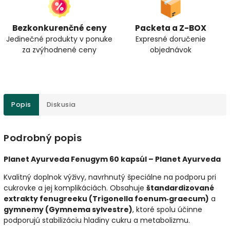
Bezkonkurenčné ceny
Packeta a Z-BOX
Jedinečné produkty v ponuke
Expresné doručenie
za zvýhodnené ceny
objednávok
Popis
Diskusia
Podrobný popis
Planet Ayurveda Fenugym 60 kapsúl – Planet Ayurveda
Kvalitný doplnok výživy, navrhnutý špeciálne na podporu pri
cukrovke a jej komplikáciách. Obsahuje
štandardizované
extrakty fenugreeku (Trigonella foenum‑graecum)
a
gymnemy (Gymnema sylvestre)
, ktoré spolu účinne
podporujú stabilizáciu hladiny cukru a metabolizmu.