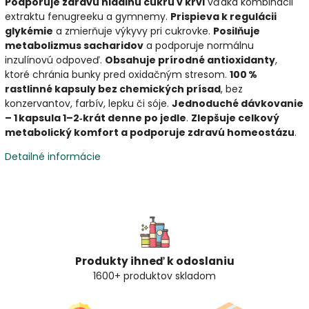
Podporuje zdravú hladinu cukru v krvi
vďaka kombinácii
extraktu fenugreeku a gymnemy.
Prispieva k regulácii
glykémie
a zmierňuje výkyvy pri cukrovke.
Posilňuje
metabolizmus sacharidov
a podporuje normálnu
inzulínovú odpoveď.
Obsahuje prírodné antioxidanty
,
ktoré chránia bunky pred oxidačným stresom.
100 %
rastlinné kapsuly bez chemických prísad
, bez
konzervantov, farbív, lepku či sóje.
Jednoduché dávkovanie
– 1 kapsula 1–2‑krát denne po jedle
.
Zlepšuje celkový
metabolický komfort a podporuje zdravú homeostázu
.
Detailné informácie
Produkty ihneď k odoslaniu
1600+ produktov skladom