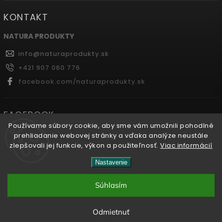
KONTAKT
NATURA PRODUKTY
info
@
naturaprodukty.sk
+421 907 060 776
facebook.com/naturaprodukty.sk
FACEBOOK
Používame súbory cookie, aby sme vám umožnili pohodlné
prehliadanie webovej stránky a vďaka analýze neustále
zlepšovali jej funkcie, výkon a použiteľnosť.
Viac informácií
Copyright 2026
Naturaprodukty.sk
. Všetky práva
Nastavenie
vyhradené.
Súhlasím
Vytvořil
Shoptet
| Design
Shoptak.cz.
Odmietnuť