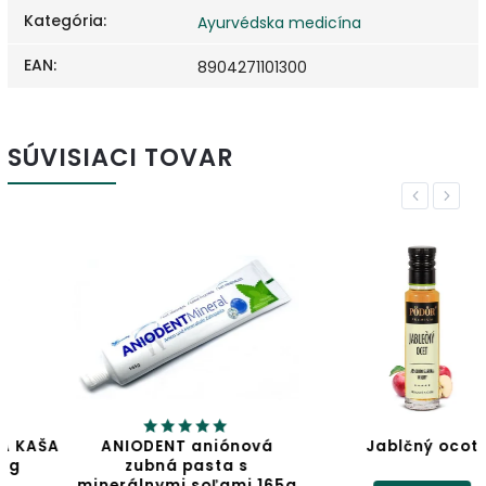
Kategória
:
Ayurvédska medicína
EAN
:
8904271101300
SÚVISIACI TOVAR
Previous
Next
ANIODENT aniónová
Jablčný ocot
zubná pasta s
minerálnymi soľami 165g