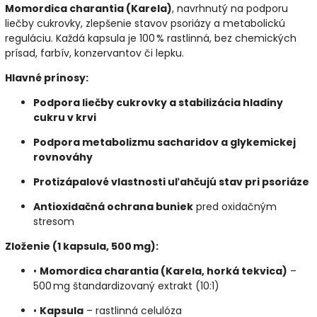
Momordica charantia (Karela)
, navrhnutý na podporu
liečby cukrovky, zlepšenie stavov psoriázy a metabolickú
reguláciu. Každá kapsula je 100 % rastlinná, bez chemických
prísad, farbív, konzervantov či lepku.
Hlavné prínosy:
Podpora liečby cukrovky a stabilizácia hladiny
cukru v krvi
Podpora metabolizmu sacharidov a glykemickej
rovnováhy
Protizápalové vlastnosti uľahčujú stav pri psoriáze
Antioxidačná ochrana buniek
pred oxidačným
stresom
Zloženie (1 kapsula, 500 mg):
•
Momordica charantia (Karela, horká tekvica)
–
500 mg štandardizovaný extrakt (10:1)
•
Kapsula
– rastlinná celulóza