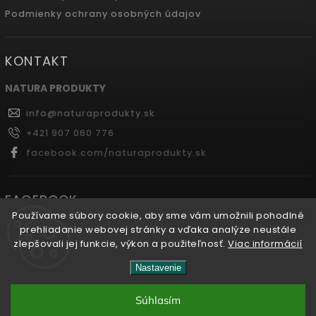
Podmienky ochrany osobných údajov
KONTAKT
NATURA PRODUKTY
info
@
naturaprodukty.sk
+421 907 060 776
facebook.com/naturaprodukty.sk
FACEBOOK
Používame súbory cookie, aby sme vám umožnili pohodlné
prehliadanie webovej stránky a vďaka analýze neustále
zlepšovali jej funkcie, výkon a použiteľnosť.
Viac informácií
Copyright 2026
Naturaprodukty.sk
. Všetky práva
Nastavenie
vyhradené.
Súhlasím
Vytvořil
Shoptet
| Design
Shoptak.cz.