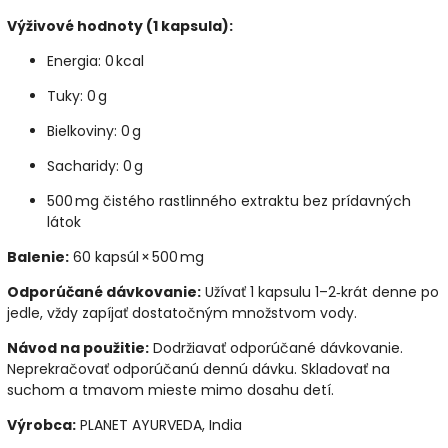
Výživové hodnoty (1 kapsula):
Energia: 0 kcal
Tuky: 0 g
Bielkoviny: 0 g
Sacharidy: 0 g
500 mg čistého rastlinného extraktu bez prídavných
látok
Balenie:
60 kapsúl × 500 mg
Odporúčané dávkovanie:
Užívať 1 kapsulu 1–2‑krát denne po
jedle, vždy zapíjať dostatočným množstvom vody.
Návod na použitie:
Dodržiavať odporúčané dávkovanie.
Neprekračovať odporúčanú dennú dávku. Skladovať na
suchom a tmavom mieste mimo dosahu detí.
Výrobca:
PLANET AYURVEDA, India