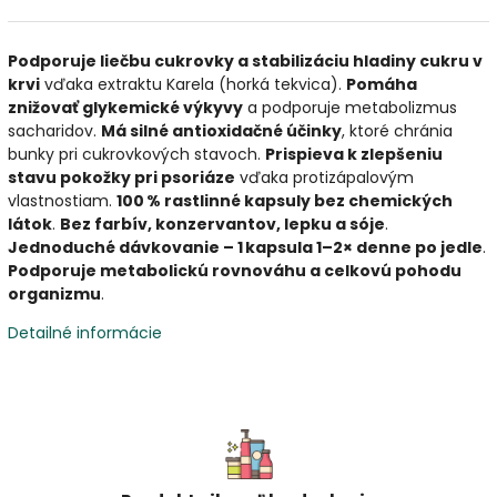
Podporuje liečbu cukrovky a stabilizáciu hladiny cukru v
krvi
vďaka extraktu Karela (horká tekvica).
Pomáha
znižovať glykemické výkyvy
a podporuje metabolizmus
sacharidov.
Má silné antioxidačné účinky
, ktoré chránia
bunky pri cukrovkových stavoch.
Prispieva k zlepšeniu
stavu pokožky pri psoriáze
vďaka protizápalovým
vlastnostiam.
100 % rastlinné kapsuly bez chemických
látok
.
Bez farbív, konzervantov, lepku a sóje
.
Jednoduché dávkovanie – 1 kapsula 1–2× denne po jedle
.
Podporuje metabolickú rovnováhu a celkovú pohodu
organizmu
.
Detailné informácie