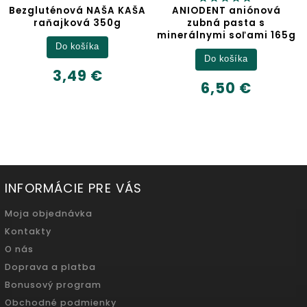
 KAŠA
ANIODENT aniónová
Jablčný ocot
g
zubná pasta s
minerálnymi soľami 165g
Detail
Do košíka
6,32 €
6,50 €
500ml
INFORMÁCIE PRE VÁS
Moja objednávka
Kontakty
O nás
Doprava a platba
Bonusový program
Obchodné podmienky