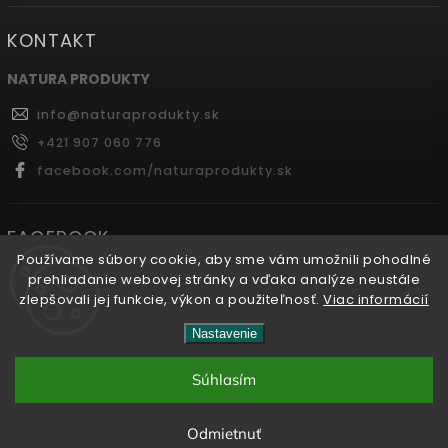
KONTAKT
NATURA PRODUKTY
info
@
naturaprodukty.sk
+421 907 060 776
facebook.com/naturaprodukty.sk
FACEBOOK
Používame súbory cookie, aby sme vám umožnili pohodlné
prehliadanie webovej stránky a vďaka analýze neustále
zlepšovali jej funkcie, výkon a použiteľnosť.
Viac informácií
Copyright 2026
Naturaprodukty.sk
. Všetky práva
Nastavenie
vyhradené.
Súhlasím
Vytvořil
Shoptet
| Design
Shoptak.cz.
Odmietnuť