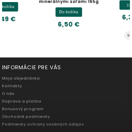
minerálnymi soľami 165g
Detail
Do košíka
6,32 €
6,50 €
500ml
INFORMÁCIE PRE VÁS
Moja objednávka
Kontakty
O nás
Doprava a platba
Bonusový program
Obchodné podmienky
Podmienky ochrany osobných údajov