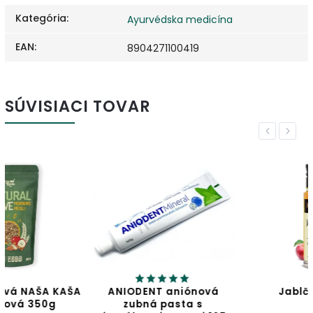
Kategória
:
Ayurvédska medicína
EAN
:
8904271100419
SÚVISIACI TOVAR
Previous
Next
A
ANIODENT aniónová
Jablčný ocot
zubná pasta s