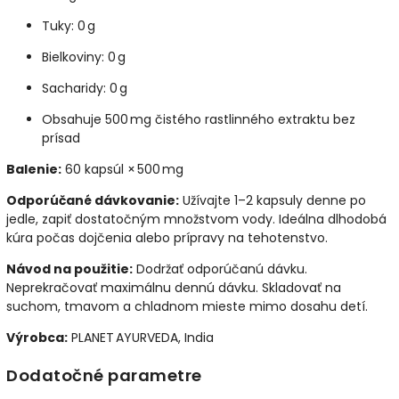
Tuky: 0 g
Bielkoviny: 0 g
Sacharidy: 0 g
Obsahuje 500 mg čistého rastlinného extraktu bez
prísad
Balenie:
60 kapsúl × 500 mg
Odporúčané dávkovanie:
Užívajte 1–2 kapsuly denne po
jedle, zapiť dostatočným množstvom vody. Ideálna dlhodobá
kúra počas dojčenia alebo prípravy na tehotenstvo.
Návod na použitie:
Dodržať odporúčanú dávku.
Neprekračovať maximálnu dennú dávku. Skladovať na
suchom, tmavom a chladnom mieste mimo dosahu detí.
Výrobca:
PLANET AYURVEDA, India
Dodatočné parametre