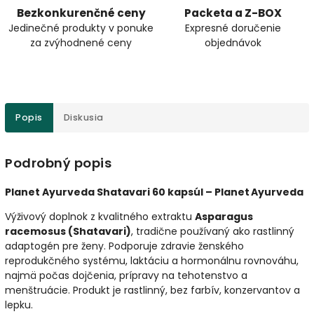
Bezkonkurenčné ceny
Packeta a Z-BOX
Jedinečné produkty v ponuke
Expresné doručenie
za zvýhodnené ceny
objednávok
Popis
Diskusia
Podrobný popis
Planet Ayurveda Shatavari 60 kapsúl – Planet Ayurveda
Výživový doplnok z kvalitného extraktu
Asparagus
racemosus (Shatavari)
, tradične používaný ako rastlinný
adaptogén pre ženy. Podporuje zdravie ženského
reprodukčného systému, laktáciu a hormonálnu rovnováhu,
najmä počas dojčenia, prípravy na tehotenstvo a
menštruácie. Produkt je rastlinný, bez farbív, konzervantov a
lepku.