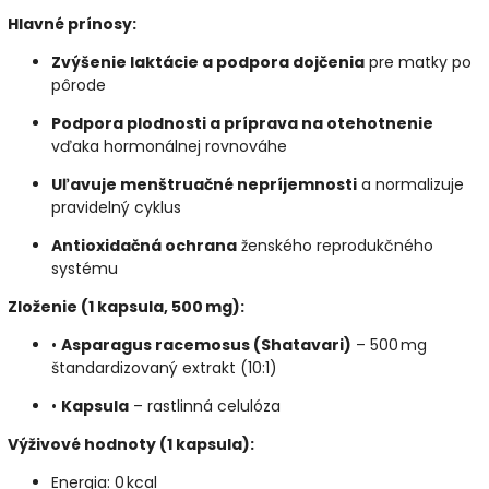
Hlavné prínosy:
Zvýšenie laktácie a podpora dojčenia
pre matky po
pôrode
Podpora plodnosti a príprava na otehotnenie
vďaka hormonálnej rovnováhe
Uľavuje menštruačné nepríjemnosti
a normalizuje
pravidelný cyklus
Antioxidačná ochrana
ženského reprodukčného
systému
Zloženie (1 kapsula, 500 mg):
•
Asparagus racemosus (Shatavari)
– 500 mg
štandardizovaný extrakt (10:1)
•
Kapsula
– rastlinná celulóza
Výživové hodnoty (1 kapsula):
Energia: 0 kcal