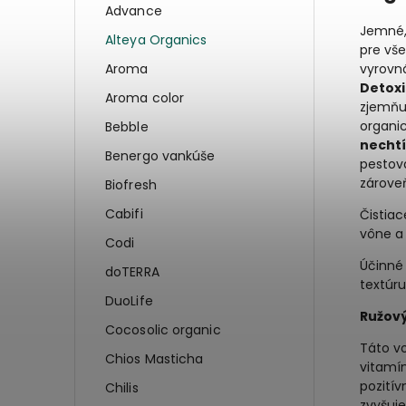
Advance
Jemné, 
Alteya Organics
pre vše
Aroma
vyrovn
Detoxi
Aroma color
zjemňu
organi
Bebble
nechtí
Benergo vankúše
pestova
zároveň
Biofresh
Cabifi
Čistiac
vône a 
Codi
Účinné 
doTERRA
textúru 
DuoLife
Ružový
Cocosolic organic
Táto v
Chios Masticha
vitamín
pozitív
Chilis
zvyšuje