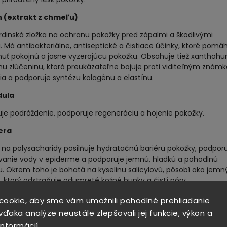
n (extrakt z chmeľu)
dinská zložka na ochranu pokožky pred zápalmi a škodlivými
. Má antibakteriálne, antiseptické a čistiace účinky, ktoré pomá
nuť pokojnú a jasne vyzerajúcu pokožku. Obsahuje tiež xanthoh
nu zlúčeninu, ktorá preukázateľne bojuje proti viditeľným zná
ia a podporuje syntézu kolagénu a elastínu.
dula
je podráždenie, podporuje regeneráciu a hojenie pokožky.
era
na polysacharidy posilňuje hydratačnú bariéru pokožky, podpor
avanie vody v epiderme a podporuje jemnú, hladkú a pohodlnú
. Okrem toho je bohatá na kyselinu salicylovú, pôsobí ako jemn
, ktorý odstraňuje odumreté kožné bunky a čistí póry.
 zo semien Kokum
cookie, aby sme vám umožnili pohodlné prehliadanie
ďaka analýze neustále zlepšovali jej funkcie, výkon a
prirodzenú bariéru vlhkosti pokožky, upokojuje zapálenú pokožku
informácií
uje viditeľným známkam starnutia.