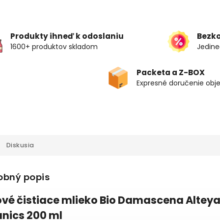
Produkty ihneď k odoslaniu
Bezk
1600+ produktov skladom
Jedine
Packeta a Z-BOX
Expresné doručenie obj
Diskusia
obný popis
ové čistiace mlieko Bio Damascena Altey
nics 200 ml