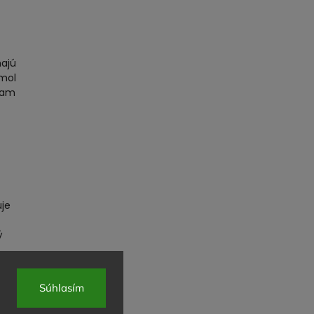
hajú
umol
mkam
uje
ý
Súhlasím
 a