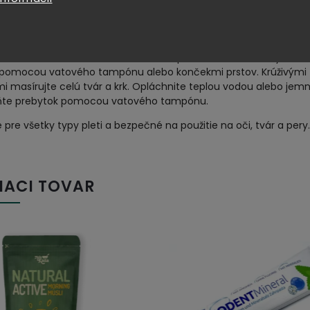
tie
te ráno a večer na suchú alebo vlhkú pokožku so zatvorenými
pomocou vatového tampónu alebo končekmi prstov. Krúživými
 masírujte celú tvár a krk. Opláchnite teplou vodou alebo jem
ňte prebytok pomocou vatového tampónu.
pre všetky typy pleti a bezpečné na použitie na oči, tvár a pery.
IACI TOVAR