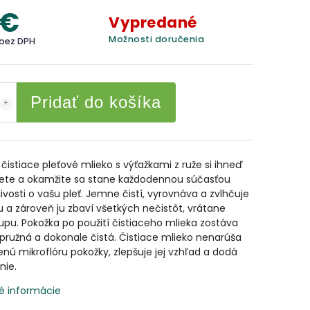
 €
Vypredané
Možnosti doručenia
 bez DPH
Pridať do košíka
istiace pleťové mlieko s výťažkami z ruže si ihneď
jete a okamžite sa stane každodennou súčasťou
livosti o vašu pleť. Jemne čistí, vyrovnáva a zvlhčuje
 a zároveň ju zbaví všetkých nečistôt, vrátane
u. Pokožka po použití čistiaceho mlieka zostáva
pružná a dokonale čistá. Čistiace mlieko nenarúša
enú mikroflóru pokožky, zlepšuje jej vzhľad a dodá
nie.
é informácie