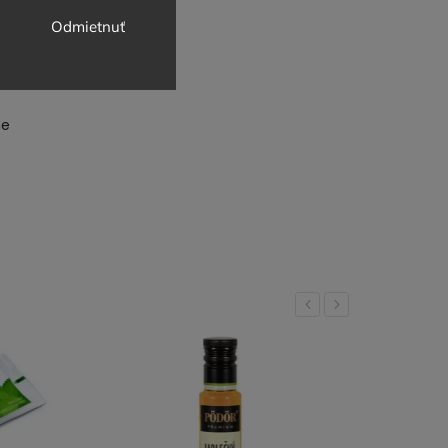
Odmietnuť
ne
Previous
Next