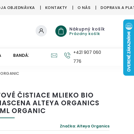
JA OBJEDNÁVKA
KONTAKTY
O NÁS
DOPRAVA A PLA
Nákupný košík
Prázdny košík
+421 907 060
A
BANDÁŽE, ORTÉZY
ZDRAVÉ HUBY
PRE DETI
776
l ORGANIC
ŤOVÉ ČISTIACE MLIEKO BIO
ASCENA ALTEYA ORGANICS
 ML ORGANIC
Značka:
Alteya Organics