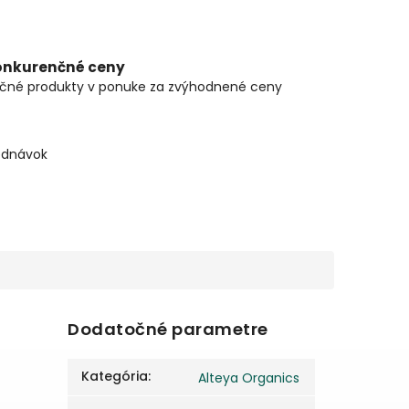
onkurenčné ceny
čné produkty v ponuke za zvýhodnené ceny
ednávok
Dodatočné parametre
a
Kategória
:
Alteya Organics