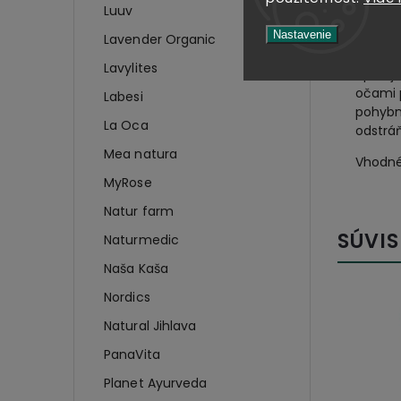
Luuv
Použi
Nastavenie
Lavender Organic
Lavylites
Aplikuj
očami 
Labesi
pohybmi
La Oca
odstrá
Mea natura
Vhodné 
MyRose
Natur farm
SÚVIS
Naturmedic
Naša Kaša
Nordics
Natural Jihlava
PanaVita
Planet Ayurveda