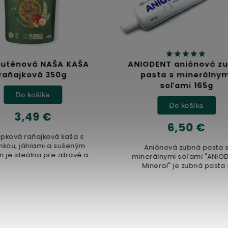
DENT aniónová zubná
Jablčný ocot
sta s minerálnymi
soľami 165g
Detail
Do košíka
6,32 €
6,50 €
100% prírodný nefiltrovaný 
ocot, vyrobený z čerstvých 
niónová zubná pasta s
kvasených v drevených su
rálnymi soľami "ANIODENT
Nepasterizovaný produkt
neral" je zubná pasta s
500ml
jedinečným...