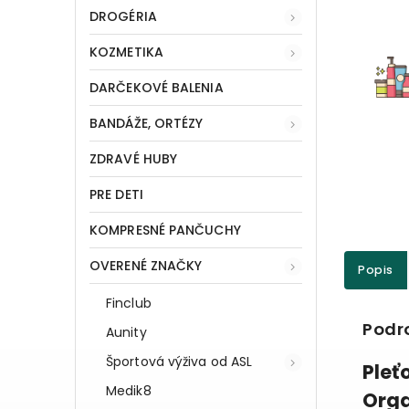
DROGÉRIA
KOZMETIKA
DARČEKOVÉ BALENIA
BANDÁŽE, ORTÉZY
ZDRAVÉ HUBY
PRE DETI
KOMPRESNÉ PANČUCHY
OVERENÉ ZNAČKY
Popis
Finclub
Podr
Aunity
Športová výživa od ASL
Pleť
Medik8
Orga