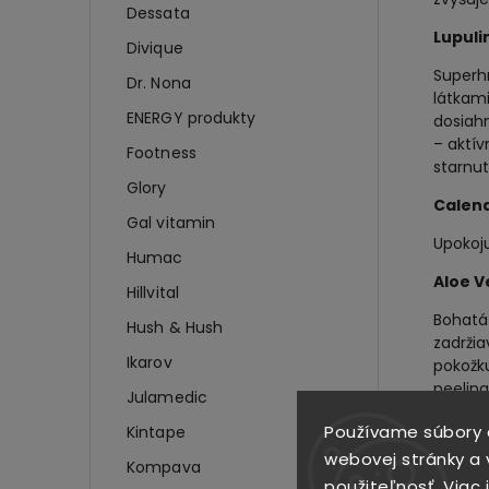
Dessata
Lupuli
Divique
Superhr
Dr. Nona
látkami
ENERGY produkty
dosiah
– aktív
Footness
starnut
Glory
Calen
Gal vitamin
Upokoju
Humac
Aloe V
Hillvital
Bohatá 
Hush & Hush
zadrži
Ikarov
pokožku
peeling
Julamedic
Maslo
Používame súbory 
Kintape
webovej stránky a v
Chráni 
Kompava
použiteľnosť.
Viac 
zabraň