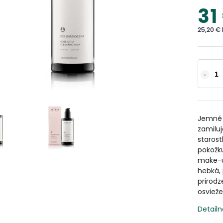
31
25,20 €
Jemné č
zamilu
starost
pokožku
make-up
hebká, 
prirodz
osvieže
Detailn