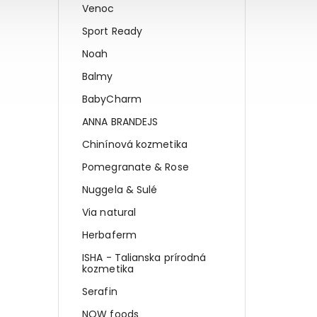
Venoc
Sport Ready
Noah
Balmy
BabyCharm
ANNA BRANDEJS
Chinínová kozmetika
Pomegranate & Rose
Nuggela & Sulé
Via natural
Herbaferm
ISHA - Talianska prírodná
kozmetika
Serafin
NOW foods