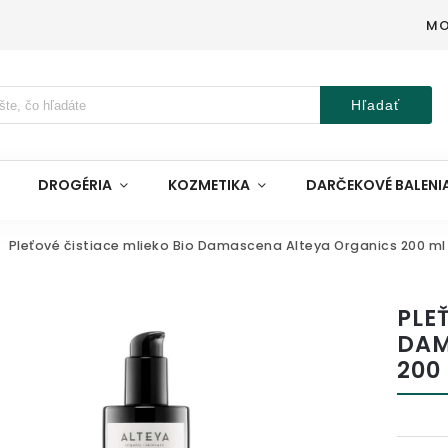
MO
Hľadať
DROGÉRIA
KOZMETIKA
DARČEKOVÉ BALENI
Pleťové čistiace mlieko Bio Damascena Alteya Organics 200 m
PLE
DAM
200