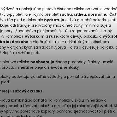
výživné a upokojujúce pleťové čistiace mlieko na tvár je vhodn
tky typy pleti, ale najmä pre pleť
suchú, citlivú, normálnu
. Čistí
áva tón pleti a dokonale
hydratuje
citlivú a suchú pokožku pleti.
kuje
, odstraňuje prebytočný maz a nečistoty, minimalizuje a
je póry. Zanecháva pleť jemnú, čistú a regenerovanú. Jemný
cký komplex s
výťažkami z ruže
, ktoré oživujú pokožku a
výťažo
ka lekárskeho
zmierňujúci stres – udržateľným spôsobom
ný v organických záhradách Alteya – čistí a osviežuje pokožku 
 zlepšuje vzhľad pleti.
e pleťové mlieko
neobsahuje
žiadne parabény, ftaláty, umelé
farbivá, minerálne oleje ani živočíšne zložky.
zložky poskytujú viditeľné výsledky a pomáhajú zlepšovať tón a
pleti:
 olej + ružový extrakt
oňavá kombinácia bohatá na komplexnú škálu minerálov a
ov pomáha tónovať pokožku a zaisťuje jej mladistvejší vzhľad. 
ny vplyv na povrchové kapiláry, pomáha zjednocovať tón pleti a
 prirodzený lesk pokožky.