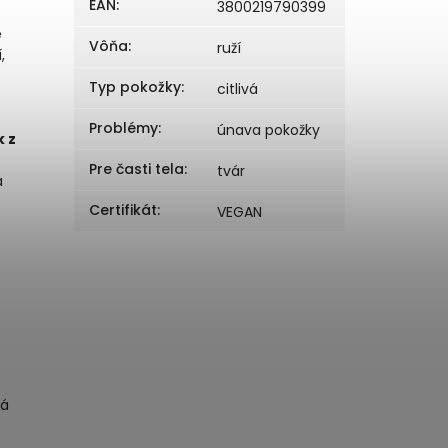
EAN
:
3800219790399
é
Vôňa
:
ruží
,
Typ pokožky
:
citlivá
Problémy
:
únava pokožky
k z
Pre časti tela
:
tvár
a
Certifikát
:
VEGAN
Má