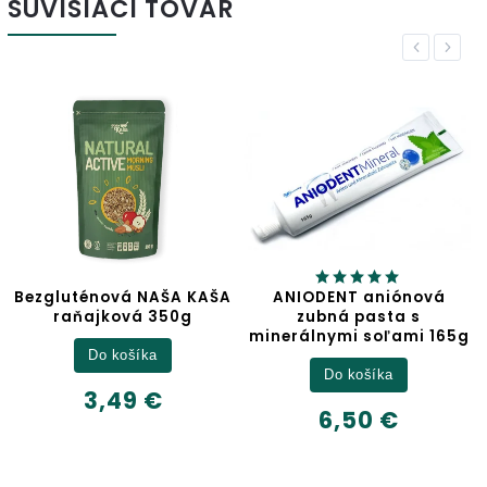
SÚVISIACI TOVAR
Previous
Next
Bezgluténová NAŠA KAŠA
ANIODENT aniónová
raňajková 350g
zubná pasta s
minerálnymi soľami 165g
Do košíka
Do košíka
3,49 €
6,50 €