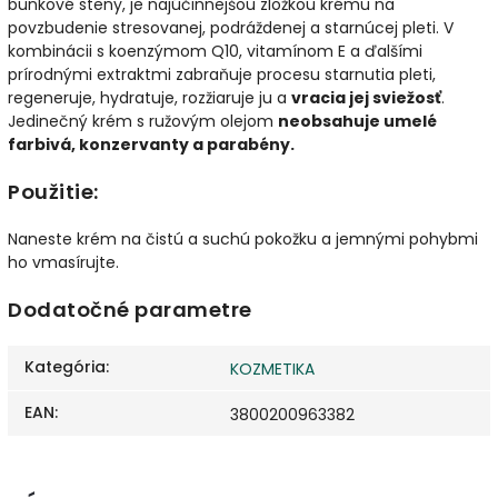
bunkové steny, je najúčinnejšou zložkou krému na
povzbudenie stresovanej, podráždenej a starnúcej pleti. V
kombinácii s koenzýmom Q10, vitamínom E a ďalšími
prírodnými extraktmi zabraňuje procesu starnutia pleti,
regeneruje, hydratuje, rozžiaruje ju a
vracia jej sviežosť
.
Jedinečný krém s ružovým olejom
neobsahuje umelé
farbivá, konzervanty a parabény.
Použitie:
Naneste krém na čistú a suchú pokožku a jemnými pohybmi
ho vmasírujte.
Dodatočné parametre
Kategória
:
KOZMETIKA
EAN
:
3800200963382