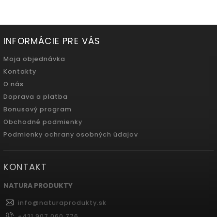
INFORMÁCIE PRE VÁS
Moja objednávka
Kontakty
O nás
Doprava a platba
Bonusový program
Obchodné podmienky
Podmienky ochrany osobných údajov
KONTAKT
NATURA PRODUKTY
info
@
naturaprodukty.sk
+421 907 060 776