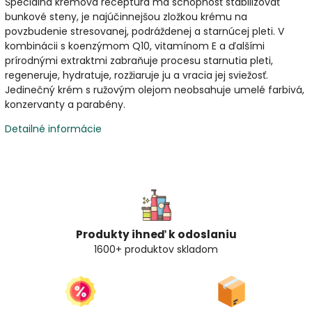
Špeciálna krémová receptúra má schopnosť stabilizovať
bunkové steny, je najúčinnejšou zložkou krému na
povzbudenie stresovanej, podráždenej a starnúcej pleti. V
kombinácii s koenzýmom Q10, vitamínom E a ďalšími
prírodnými extraktmi zabraňuje procesu starnutia pleti,
regeneruje, hydratuje, rozžiaruje ju a vracia jej sviežosť.
Jedinečný krém s ružovým olejom neobsahuje umelé farbivá,
konzervanty a parabény.
Detailné informácie
Produkty ihneď k odoslaniu
1600+ produktov skladom