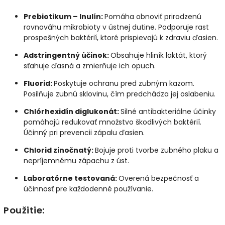
Prebiotikum – Inulín:
Pomáha obnoviť prirodzenú
rovnováhu mikrobioty v ústnej dutine. Podporuje rast
prospešných baktérií, ktoré prispievajú k zdraviu ďasien.
Adstringentný účinok:
Obsahuje hliník laktát, ktorý
sťahuje ďasná a zmierňuje ich opuch.
Fluorid:
Poskytuje ochranu pred zubným kazom.
Posilňuje zubnú sklovinu, čím predchádza jej oslabeniu.
Chlórhexidín diglukonát:
Silné antibakteriálne účinky
pomáhajú redukovať množstvo škodlivých baktérií.
Účinný pri prevencii zápalu ďasien.
Chlorid zinočnatý:
Bojuje proti tvorbe zubného plaku a
nepríjemnému zápachu z úst.
Laboratórne testovaná:
Overená bezpečnosť a
účinnosť pre každodenné používanie.
Použitie: