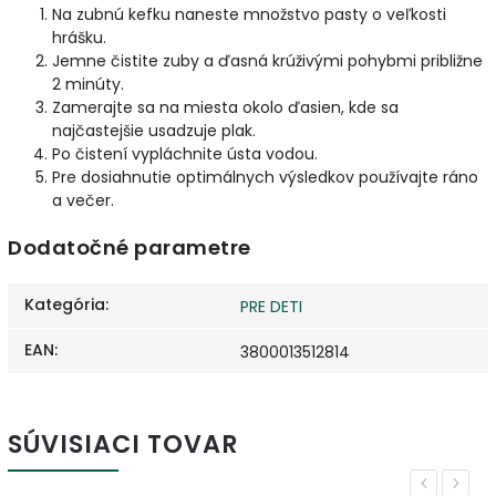
Na zubnú kefku naneste množstvo pasty o veľkosti
hrášku.
Jemne čistite zuby a ďasná krúživými pohybmi približne
2 minúty.
Zamerajte sa na miesta okolo ďasien, kde sa
najčastejšie usadzuje plak.
Po čistení vypláchnite ústa vodou.
Pre dosiahnutie optimálnych výsledkov používajte ráno
a večer.
Dodatočné parametre
Kategória
:
PRE DETI
EAN
:
3800013512814
SÚVISIACI TOVAR
Previous
Next