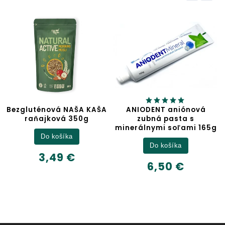
AŠA
ANIODENT aniónová
Jablčný ocot
zubná pasta s
minerálnymi soľami 165g
Detail
Do košíka
6,32 €
6,50 €
500ml