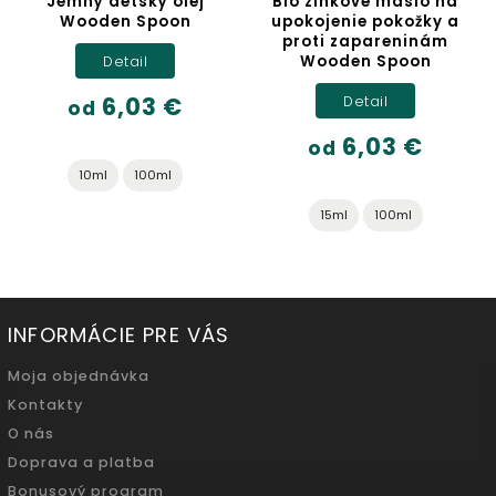
Jemný detský olej
Bio zinkové maslo na
O
Wooden Spoon
upokojenie pokožky a
proti zapareninám
W
Wooden Spoon
Detail
6,03 €
Detail
od
6,03 €
od
10ml
100ml
15ml
100ml
INFORMÁCIE PRE VÁS
Moja objednávka
Kontakty
O nás
Doprava a platba
Bonusový program