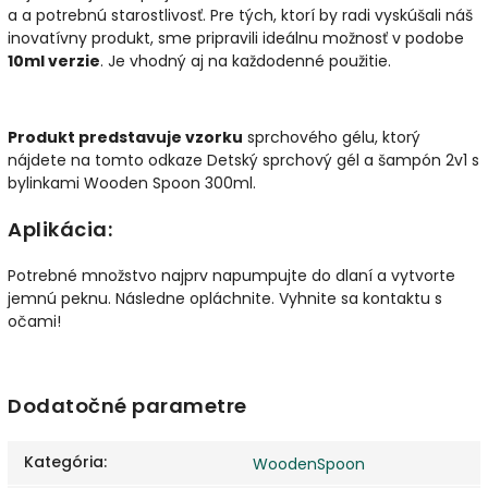
a a potrebnú starostlivosť.
Pre tých, ktorí by radi vyskúšali náš
inovatívny produkt, sme pripravili ideálnu možnosť v podobe
10ml verzie
.
Je vhodný aj na každodenné použitie.
Produkt predstavuje vzorku
sprchového gélu, ktorý
nájdete na tomto odkaze Detský sprchový gél a šampón 2v1 s
bylinkami Wooden Spoon 300ml.
Aplikácia:
Potrebné množstvo najprv napumpujte do dlaní a vytvorte
jemnú peknu. Následne opláchnite. Vyhnite sa kontaktu s
očami!
Dodatočné parametre
Kategória
:
WoodenSpoon