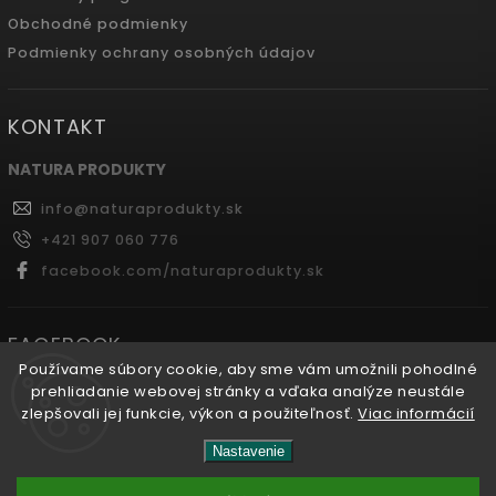
Obchodné podmienky
Podmienky ochrany osobných údajov
KONTAKT
NATURA PRODUKTY
info
@
naturaprodukty.sk
+421 907 060 776
facebook.com/naturaprodukty.sk
FACEBOOK
Používame súbory cookie, aby sme vám umožnili pohodlné
prehliadanie webovej stránky a vďaka analýze neustále
zlepšovali jej funkcie, výkon a použiteľnosť.
Viac informácií
Copyright 2026
Naturaprodukty.sk
. Všetky práva
Nastavenie
vyhradené.