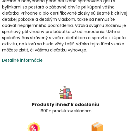
Jemná a nadýchaná pena detského sprchového gélu s
bylinkami sa postará o zábavné chvíle pri kúpaní vášho
dieťatka. Prírodne a bio certifikované zložky sú šetrné k citlivej
detskej pokožke a detským vláskom, takže sa nemusíte
obávať nepríjemného podráždenia. Vďaka svojmu zloženiu je
sprchový gél vhodný pre bábätka už od narodenia. Užite si
spoločný čas strávený s vašim dieťatkom a spravte z kúpeľa
aktivitu, na ktorú sa bude vždy tešiť. Vďaka tejto 10ml vzorke
môžete zistiť, či vášmu dieťatku vyhovuje.
Detailné informácie
Produkty ihneď k odoslaniu
1600+ produktov skladom