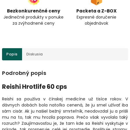
Bezkonkurenčné ceny
Packeta a Z-BOX
Jedinečné produkty v ponuke
Expresné doručenie
za zvýhodnené ceny
objednávok
Popis
Diskusia
Podrobný popis
Reishi Hrotlife 60 cps
Reishi sa používa v čínskej medicíne už tisíce rokov. V
dávnych dobách bola natoľko cenená, že ju smel užívať iba
sám cisár. Ak ju našiel bežný smrteľník, neodovzdal ju a prišli
mu na to, tak mu hrozila poprava. Prečo však vyvolala taký
rozruch? Zaujímavosťou je, že tam kde sa Reishi vyskytuje v
prírode, tak prosperuje celé jej prostredie. Posilňuje stromy,