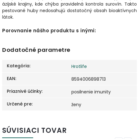
ázijské krajiny, kde chýba pravidelná kontrola surovín. Takto
pestované huby nedosahujú dostatočný obsah bioaktívnych
látok.
Porovnanie nášho produktu s inými:
Dodatočné parametre
Kategória
:
Hrotlife
EAN
:
8594006898713
Priaznivé účinky
:
posilnenie imunity
Určené pre
:
ženy
SÚVISIACI TOVAR