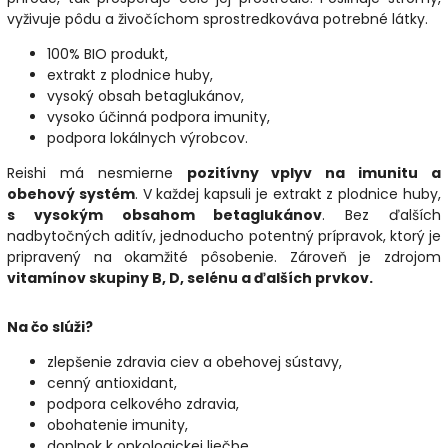
vyživuje pôdu a živočíchom sprostredkováva potrebné látky.
100% BIO produkt,
extrakt z plodnice huby,
vysoký obsah betaglukánov,
vysoko účinná podpora imunity,
podpora lokálnych výrobcov.
Reishi má nesmierne
pozitívny vplyv na imunitu a
obehový systém
. V každej kapsuli je extrakt z plodnice huby,
s vysokým obsahom betaglukánov
. Bez ďalších
nadbytočných aditív, jednoducho potentný prípravok, ktorý je
pripravený na okamžité pôsobenie. Zároveň je zdrojom
vitamínov skupiny B, D, selénu a ďalších prvkov.
Na čo slúži?
zlepšenie zdravia ciev a obehovej sústavy,
cenný antioxidant,
podpora celkového zdravia,
obohatenie imunity,
doplnok k onkologickej liečbe.