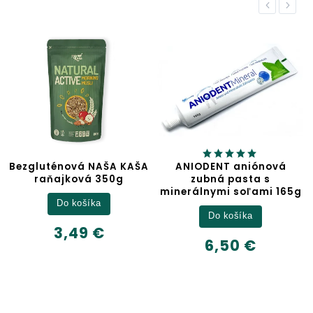
Previous
Next
ŠA
ANIODENT aniónová
Jablčný ocot
zubná pasta s
minerálnymi soľami 165g
Detail
Do košíka
6,32 €
6,50 €
500ml