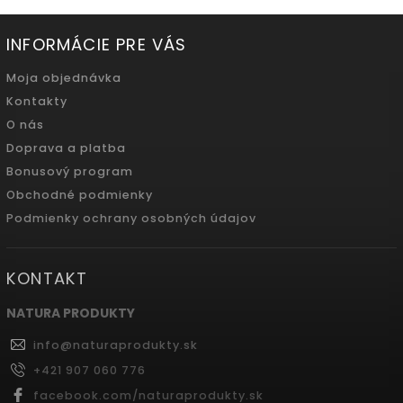
INFORMÁCIE PRE VÁS
Moja objednávka
Kontakty
O nás
Doprava a platba
Bonusový program
Obchodné podmienky
Podmienky ochrany osobných údajov
KONTAKT
NATURA PRODUKTY
info
@
naturaprodukty.sk
+421 907 060 776
facebook.com/naturaprodukty.sk