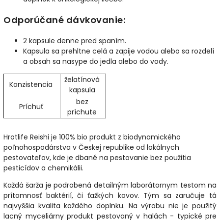
Odporúčané dávkovanie:
2 kapsule denne pred spaním.
Kapsula sa prehltne celá a zapije vodou alebo sa rozdelí
a obsah sa nasype do jedla alebo do vody.
želatínová
Konzistencia
kapsula
bez
Príchuť
príchute
Hrotlife Reishi je 100% bio produkt z biodynamického
poľnohospodárstva v Českej republike od lokálnych
pestovateľov, kde je dbané na pestovanie bez použitia
pesticídov a chemikálii.
Každá šarža je podrobená detailným laborátornym testom na
prítomnosť baktérií, či ťažkých kovov. Tým sa zaručuje tá
najvyššia kvalita každého doplnku. Na výrobu nie je použitý
lacný myceliárny produkt pestovaný v halách - typické pre