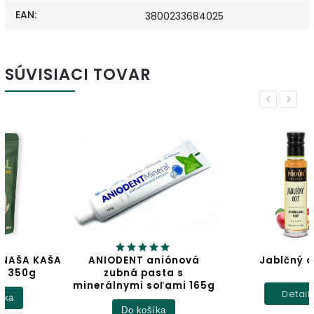
EAN
:
3800233684025
SÚVISIACI TOVAR
Previous
Next
A
ANIODENT aniónová
Jablčný ocot
zubná pasta s
minerálnymi soľami 165g
Detail
Do košíka