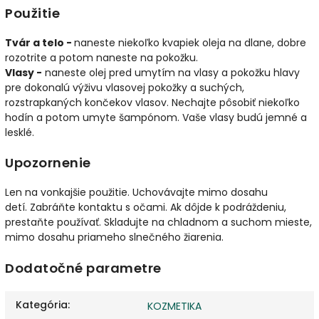
Použitie
Tvár a telo -
naneste niekoľko kvapiek oleja na dlane, dobre
rozotrite a potom naneste na pokožku.
Vlasy -
naneste olej pred umytím na vlasy a pokožku hlavy
pre dokonalú výživu vlasovej pokožky a suchých,
rozstrapkaných končekov vlasov. Nechajte pôsobiť niekoľko
hodín a potom umyte šampónom. Vaše vlasy budú jemné a
lesklé.
Upozornenie
Len na vonkajšie použitie.
Uchovávajte mimo dosahu
detí.
Zabráňte kontaktu s očami.
Ak dôjde k podráždeniu,
prestaňte používať.
Skladujte na chladnom a suchom mieste,
mimo dosahu priameho slnečného žiarenia.
Dodatočné parametre
Kategória
:
KOZMETIKA