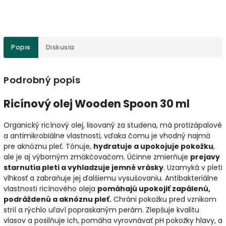
Popis
Diskusia
Podrobný popis
Ricínový olej Wooden Spoon 30 ml
Organický ricínový olej, lisovaný za studena, má protizápalové
a antimikrobiálne vlastnosti, vďaka čomu je vhodný najmä
pre aknóznu pleť. Tónuje,
hydratuje a upokojuje pokožku
,
ale je aj výborným zmäkčovačom. Účinne zmierňuje
prejavy
starnutia pleti a vyhladzuje jemné vrásky
. Uzamyká v pleti
vlhkosť a zabraňuje jej ďalšiemu vysušovaniu. Antibakteriálne
vlastnosti ricínového oleja
pomáhajú upokojiť zapálenú,
podráždenú a aknóznu pleť.
Chráni pokožku pred vznikom
strií a rýchlo uľaví popraskaným perám. Zlepšuje kvalitu
vlasov a posilňuje ich, pomáha vyrovnávať pH pokožky hlavy, a