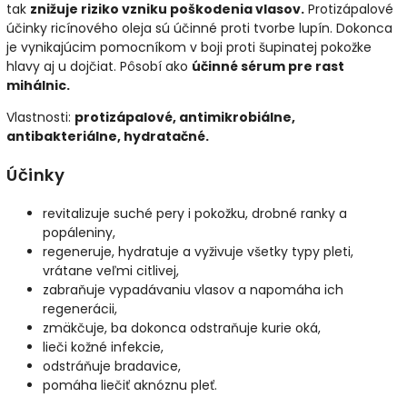
tak
znižuje riziko vzniku poškodenia vlasov.
Protizápalové
účinky ricínového oleja sú účinné proti tvorbe lupín. Dokonca
je vynikajúcim pomocníkom v boji proti šupinatej pokožke
hlavy aj u dojčiat. Pôsobí ako
účinné sérum pre rast
mihálnic.
Vlastnosti:
protizápalové, antimikrobiálne,
antibakteriálne, hydratačné.
Účinky
revitalizuje suché pery i pokožku, drobné ranky a
popáleniny,
regeneruje, hydratuje a vyživuje všetky typy pleti,
vrátane veľmi citlivej,
zabraňuje vypadávaniu vlasov a napomáha ich
regenerácii,
zmäkčuje, ba dokonca odstraňuje kurie oká,
lieči kožné infekcie,
odstráňuje bradavice,
pomáha liečiť aknóznu pleť.