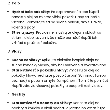
Telo
Hydratácia pokožky:
Po osprchovaní alebo kúpeli
naneste olej na mierne vlhkú pokožku, aby sa lepšie
vstrebal. Zamerajte sa na suché oblasti, ako sú lakte,
kolená a päty.
Strie a jazvy:
Pravidelne masírujte olejom oblasti so
striami alebo jazvami, čo môže pomôcť zlepšiť ich
vzhľad a pružnosť pokožky.
Vlasy
Suché končeky:
Aplikujte niekoľko kvapiek oleja na
suché končeky vlasov, aby boli vyživené a hydratované.
Starostlivosť o pokožku hlavy:
Vmasírujte olej do
pokožky hlavy, nechajte pôsobiť aspoň 30 minút (alebo
cez noc) a potom umyte šampónom. To môže pomôcť
zlepšiť zdravie vlasovej pokožky a podporiť rast vlasov.
Nechty
Starostlivosť o nechty a kožičky:
Naneste olej na
nechty a kožičky v okolí nechtu a jemne ho vmasírujte.