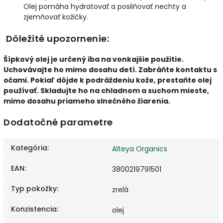
Olej pomáha hydratovať a posilňovať nechty a
zjemňovať kožičky.
Dôležité upozornenie:
Šípkový olej je určený iba na vonkajšie použitie.
Uchovávajte ho mimo dosahu detí. Zabráňte kontaktu s
očami. Pokiaľ dôjde k podráždeniu kože, prestaňte olej
používať. Skladujte ho na chladnom a suchom mieste,
mimo dosahu priameho slnečného žiarenia.
Dodatočné parametre
Kategória
:
Alteya Organics
EAN
:
3800219791501
Typ pokožky
:
zrelá
Konzistencia
:
olej