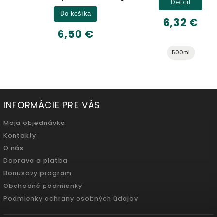
Detail
Do košíka
6,32 €
6,50 €
500ml
INFORMÁCIE PRE VÁS
Moja objednávka
Kontakty
O nás
Doprava a platba
Bonusový program
Obchodné podmienky
Podmienky ochrany osobných údajov