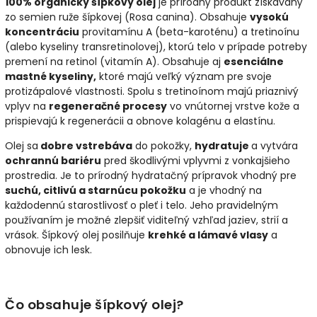
100% organický šípkový olej
je prírodný produkt získavaný
zo semien ruže šípkovej (Rosa canina). Obsahuje
vysokú
koncentráciu
provitamínu A (beta-karoténu) a tretinoínu
(alebo kyseliny transretinolovej), ktorú telo v prípade potreby
premení na retinol (vitamín A). Obsahuje aj
esenciálne
mastné kyseliny,
ktoré majú veľký význam pre svoje
protizápalové vlastnosti. Spolu s tretinoínom majú priaznivý
vplyv na
regeneračné procesy
vo vnútornej vrstve kože a
prispievajú k regenerácii a obnove kolagénu a elastínu.
Olej sa
dobre vstrebáva
do pokožky,
hydratuje
a vytvára
ochrannú bariéru
pred škodlivými vplyvmi z vonkajšieho
prostredia. Je to prírodný hydratačný prípravok vhodný pre
suchú, citlivú a starnúcu pokožku
a je vhodný na
každodennú starostlivosť o pleť i telo. Jeho pravidelným
používaním je možné zlepšiť viditeľný vzhľad jaziev, strií a
vrások. Šípkový olej posilňuje
krehké a lámavé vlasy
a
obnovuje ich lesk.
Čo obsahuje šípkový olej?