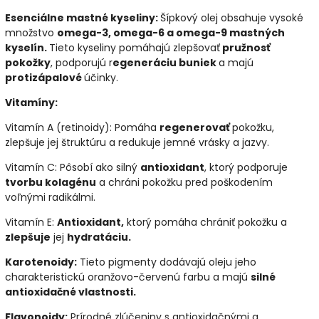
Esenciálne mastné kyseliny:
Šípkový olej obsahuje vysoké
množstvo
omega-3, omega-6 a omega-9 mastných
kyselín.
Tieto kyseliny pomáhajú zlepšovať
pružnosť
pokožky
, podporujú r
egeneráciu buniek
a majú
protizápalové
účinky.
Vitamíny:
Vitamín A (retinoidy): Pomáha
regenerovať
pokožku,
zlepšuje jej štruktúru a redukuje jemné vrásky a jazvy.
Vitamín C: Pôsobí ako silný
antioxidant
, ktorý podporuje
tvorbu kolagénu
a chráni pokožku pred poškodením
voľnými radikálmi.
Vitamín E:
Antioxidant,
ktorý pomáha chrániť pokožku a
zlepšuje
jej
hydratáciu.
Karotenoidy:
Tieto pigmenty dodávajú oleju jeho
charakteristickú oranžovo-červenú farbu a majú
silné
antioxidačné vlastnosti.
Flavonoidy:
Prírodné zlúčeniny s antioxidačnými a