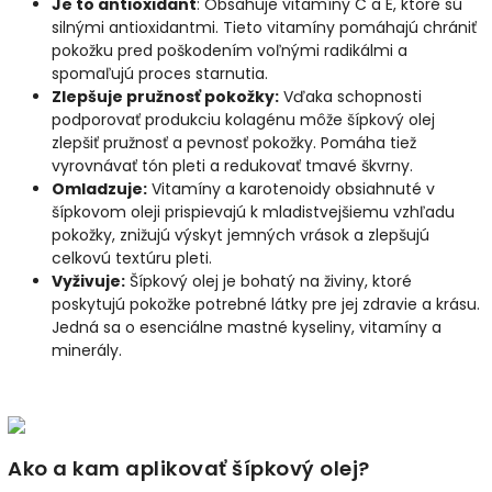
Je to antioxidant
: Obsahuje vitamíny C a E, ktoré sú
silnými antioxidantmi. Tieto vitamíny pomáhajú chrániť
pokožku pred poškodením voľnými radikálmi a
spomaľujú proces starnutia.
Zlepšuje pružnosť pokožky:
Vďaka schopnosti
podporovať produkciu kolagénu môže šípkový olej
zlepšiť pružnosť a pevnosť pokožky. Pomáha tiež
vyrovnávať tón pleti a redukovať tmavé škvrny.
Omladzuje:
Vitamíny a karotenoidy obsiahnuté v
šípkovom oleji prispievajú k mladistvejšiemu vzhľadu
pokožky, znižujú výskyt jemných vrások a zlepšujú
celkovú textúru pleti.
Vyživuje:
Šípkový olej je bohatý na živiny, ktoré
poskytujú pokožke potrebné látky pre jej zdravie a krásu.
Jedná sa o esenciálne mastné kyseliny, vitamíny a
minerály.
Ako a kam aplikovať šípkový olej?