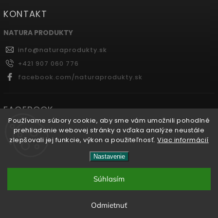
KONTAKT
NATURA PRODUKTY
info
@
naturaprodukty.sk
+421 907 060 776
facebook.com/naturaprodukty.sk
FACEBOOK
Používame súbory cookie, aby sme vám umožnili pohodlné
prehliadanie webovej stránky a vďaka analýze neustále
zlepšovali jej funkcie, výkon a použiteľnosť.
Viac informácií
Copyright 2026
Naturaprodukty.sk
. Všetky práva
Nastavenie
vyhradené.
Súhlasím
Vytvořil
Shoptet
| Design
Shoptak.cz.
Odmietnuť