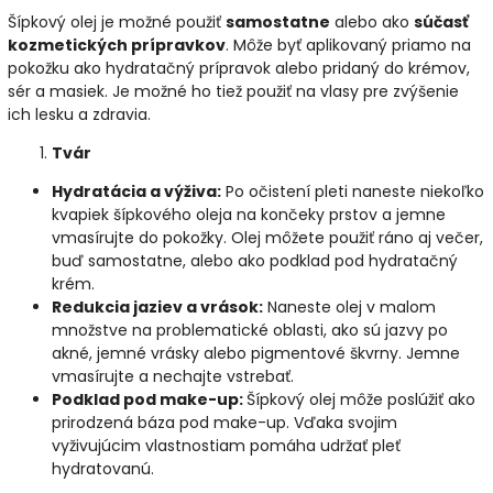
Šípkový olej je možné použiť
samostatne
alebo ako
súčasť
kozmetických prípravkov
. Môže byť aplikovaný priamo na
pokožku ako hydratačný prípravok alebo pridaný do krémov,
sér a masiek. Je možné ho tiež použiť na vlasy pre zvýšenie
ich lesku a zdravia.
Tvár
Hydratácia a výživa:
Po očistení pleti naneste niekoľko
kvapiek šípkového oleja na končeky prstov a jemne
vmasírujte do pokožky. Olej môžete použiť ráno aj večer,
buď samostatne, alebo ako podklad pod hydratačný
krém.
Redukcia jaziev a vrások:
Naneste olej v malom
množstve na problematické oblasti, ako sú jazvy po
akné, jemné vrásky alebo pigmentové škvrny. Jemne
vmasírujte a nechajte vstrebať.
Podklad pod make-up:
Šípkový olej môže poslúžiť ako
prirodzená báza pod make-up. Vďaka svojim
vyživujúcim vlastnostiam pomáha udržať pleť
hydratovanú.