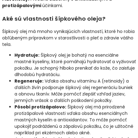
protizápalovými
účinkami.
Aké sú vlastnosti šípkového oleja?
Šípkový olej má mnoho vynikajúcich vlastností, ktoré ho robia
obľúbeným prípravkom v starostlivosti o pleť a zdravie vášho
tela.
Hydratuje:
Šípkový olej je bohatý na esenciálne
mastné kyseliny, ktoré pomáhajú hydratovať a vyživovať
pokožku. Je schopný hlboko prenikať do kože, čo zaisťuje
dlhodobú hydratáciu.
Regeneruje:
Vďaka obsahu vitamínu A (retinoidy) a
ďalších živín podporuje šípkový olej regeneráciu buniek
a obnovu tkanív. Môže pomôcť zlepšiť vzhľad jaziev,
jemných vrások a ďalších poškodení pokožky.
Pôsobí protizápalovo:
Šípkový olej má prirodzené
protizápalové vlastnosti vďaka obsahu esenciálnych
mastných kyselín a antioxidantov. To môže pomôcť
upokojiť podráždenú a zápalovú pokožku, čo je užitočné
napríklad pri ekzémoch alebo akné.