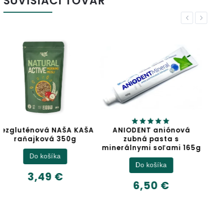
SÚVISIACI TOVAR
Previous
Next
KAŠA
ANIODENT aniónová
Jablčný ocot
zubná pasta s
minerálnymi soľami 165g
Detail
Do košíka
6,32 €
6,50 €
500ml