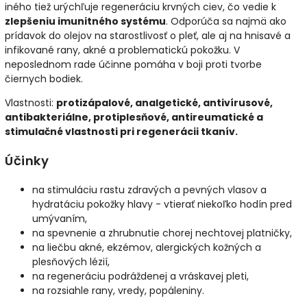
iného tiež urýchľuje regeneráciu krvných ciev, čo vedie k
zlepšeniu imunitného systému
. Odporúča sa najmä ako
prídavok do olejov na starostlivosť o pleť, ale aj na hnisavé a
infikované rany, akné a problematickú pokožku. V
neposlednom rade účinne pomáha v boji proti tvorbe
čiernych bodiek.
Vlastnosti:
protizápalové, analgetické, antivírusové,
antibakteriálne, protiplesňové, antireumatické a
stimulačné vlastnosti pri regenerácii tkanív.
Účinky
na stimuláciu rastu zdravých a pevných vlasov a
hydratáciu pokožky hlavy - vtierať niekoľko hodín pred
umývaním,
na spevnenie a zhrubnutie chorej nechtovej platničky,
na liečbu akné, ekzémov, alergických kožných a
plesňových lézií,
na regeneráciu podráždenej a vráskavej pleti,
na rozsiahle rany, vredy, popáleniny.