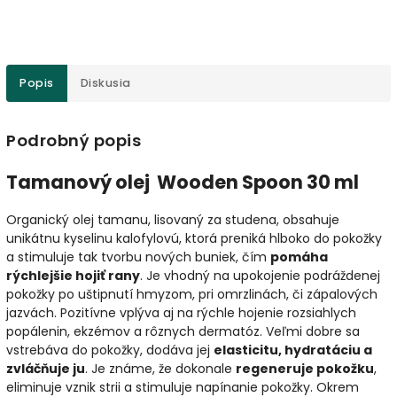
Popis
Diskusia
Podrobný popis
Tamanový olej Wooden Spoon 30 ml
Organický olej tamanu, lisovaný za studena, obsahuje
unikátnu kyselinu kalofylovú, ktorá preniká hlboko do pokožky
a stimuluje tak tvorbu nových buniek, čím
pomáha
rýchlejšie hojiť rany
. Je vhodný na upokojenie podráždenej
pokožky po uštipnutí hmyzom, pri omrzlinách, či zápalových
jazvách. Pozitívne vplýva aj na rýchle hojenie rozsiahlych
popálenin, ekzémov a rôznych dermatóz. Veľmi dobre sa
vstrebáva do pokožky, dodáva jej
elasticitu, hydratáciu a
zvláčňuje ju
. Je známe, že dokonale
regeneruje pokožku
,
eliminuje vznik strii a stimuluje napínanie pokožky. Okrem