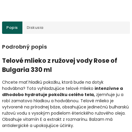
Popis
Diskusia
Podrobný popis
Telové mlieko z ružovej vody Rose of
Bulgaria 330 ml
Chcete mať hladkú pokožku, ktorá bude na dotyk
hodvábna? Toto vyhladzujúce telové mlieko
intenzívne a
dlhodobo hydratuje pokožku celého tela,
zjemňuje ju a
robí zamatovo hladkou a hodvábnou. Telové mlieko je
vytvorené na prírodnej báze, obsahujúce jedinečnú bulharskú
ružovú vodu s vysokým podielom éterického ružového oleja.
Obsahuje vitamín E a extrakt z rozmarínu. Balzam má
antialergické a upokojujúce účinky.