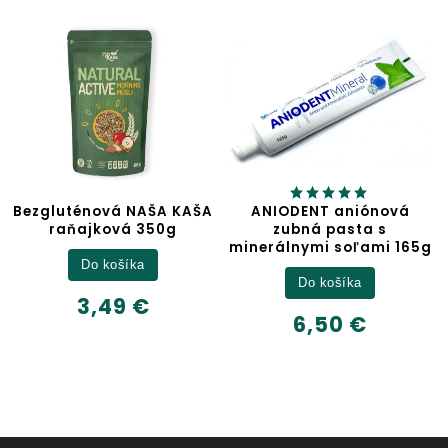
uténová NAŠA KAŠA
ANIODENT aniónová
J
aňajková 350g
zubná pasta s
minerálnymi soľami 165g
Do košíka
Do košíka
3,49 €
6,50 €