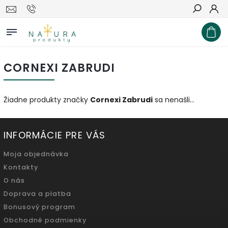
Hľadať
CORNEXI ZABRUDI
Žiadne produkty značky
Cornexi Zabrudi
sa nenašli...
INFORMÁCIE PRE VÁS
Moja objednávka
Kontakty
O nás
Doprava a platba
Bonusový program
Obchodné podmienky