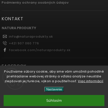
Podmienky ochrany osobných údajov
KONTAKT
NATURA PRODUKTY
info
@
naturaprodukty.sk
+421 907 060 776
facebook.com/naturaprodukty.sk
FACEBOOK
Používame súbory cookie, aby sme vám umožnili pohodlné
prehliadanie webovej stránky a vďaka analýze neustále
zlepšovali jej funkcie, výkon a použiteľnosť.
Viac informácií
Copyright 2026
Naturaprodukty.sk
. Všetky práva
Nastavenie
vyhradené.
Súhlasím
Vytvořil
Shoptet
| Design
Shoptak.cz.