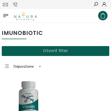
Hľadať
IMUNOBIOTIC
Otvoriť filter
Odporúčame
Najlacnejšie
Najdrahšie
Najpredávanejšie
Abecedne