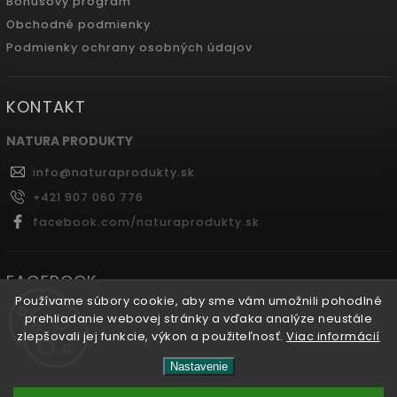
Bonusový program
Obchodné podmienky
Podmienky ochrany osobných údajov
KONTAKT
NATURA PRODUKTY
info
@
naturaprodukty.sk
+421 907 060 776
facebook.com/naturaprodukty.sk
FACEBOOK
Používame súbory cookie, aby sme vám umožnili pohodlné
prehliadanie webovej stránky a vďaka analýze neustále
zlepšovali jej funkcie, výkon a použiteľnosť.
Viac informácií
Copyright 2026
Naturaprodukty.sk
. Všetky práva
Nastavenie
vyhradené.