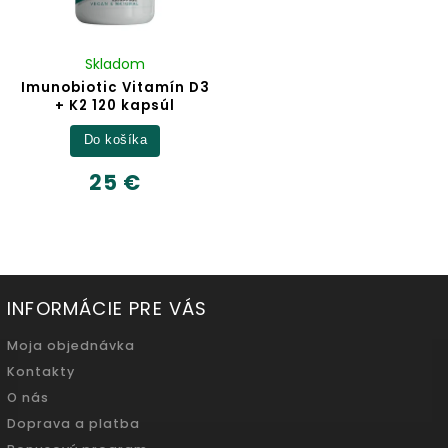
Skladom
Imunobiotic Vitamín D3
+ K2 120 kapsúl
Do košíka
25 €
INFORMÁCIE PRE VÁS
Moja objednávka
Kontakty
O nás
Doprava a platba