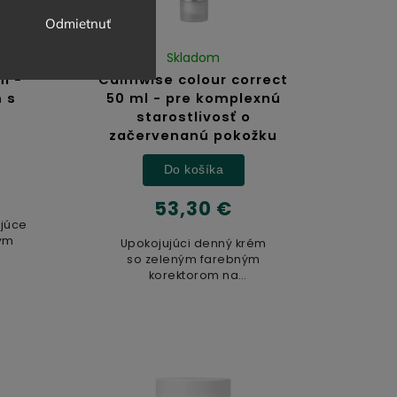
Odmietnuť
Skladom
l -
Calmwise colour correct
 s
50 ml - pre komplexnú
starostlivosť o
začervenanú pokožku
Do košíka
53,30 €
ajúce
ným
Upokojujúci denný krém
so zeleným farebným
..
korektorom na
okamžité zneutralizovanie...