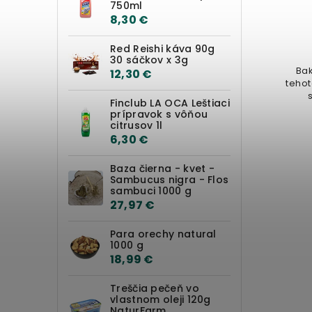
750ml
8,30 €
Red Reishi káva 90g
30 sáčkov x 3g
Bak
12,30 €
tehot
Finclub LA OCA Leštiaci
ba
prípravok s vôňou
citrusov 1l
6,30 €
Baza čierna - kvet -
Sambucus nigra - Flos
sambuci 1000 g
27,97 €
Para orechy natural
1000 g
18,99 €
Treščia pečeň vo
vlastnom oleji 120g
NaturFarm