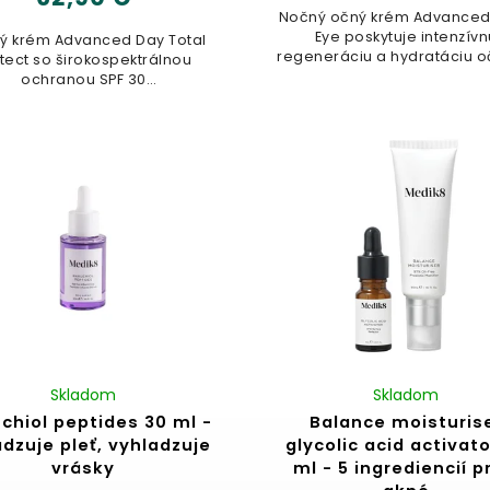
Nočný očný krém Advanced
Eye poskytuje intenzívn
ý krém Advanced Day Total
regeneráciu a hydratáciu 
tect so širokospektrálnou
okolia počas spánku...
ochranou SPF 30
ka celodennú hydratáciu a
pokročilú...
Skladom
Skladom
chiol peptides 30 ml -
Balance moisturis
dzuje pleť, vyhladzuje
glycolic acid activato
vrásky
ml - 5 ingrediencií p