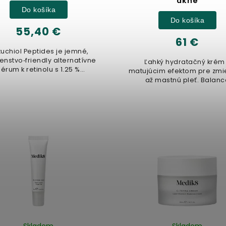
akné
Do košíka
Do košíka
55,40 €
61 €
uchiol Peptides je jemné,
enstvo‑friendly alternatívne
Ľahký hydratačný krém
sérum k retinolu s 1.25 %
matujúcim efektom pre zm
kuchiolom, obohatené...
až mastnú pleť. Balanc
Moisturiser pomáha vyvaž
tvorbu kožného...
Skladom
Skladom