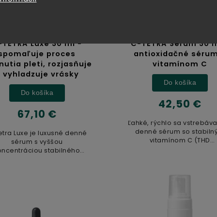
Skladom
Skladom
-TETRA Luxe 30 ml -
C-TETRA Serum 30 m
spomaľuje proces
antioxidačné sérum
nutia pleti, rozjasňuje
vitamínom C
 vyhladzuje vrásky
Do košíka
Do košíka
42,50 €
67,10 €
Ľahké, rýchlo sa vstrebáv
denné sérum so stabil
etra Luxe je luxusné denné
vitamínom C (THD
sérum s vyššou
askorbát) a vitamínom.
oncentráciou stabilného
vitamínu C (THD
askorbát) doplnené...