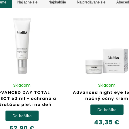
ame
Najlacnejšie
Najdrahšie
Najpredávanejšie
Abeced
Skladom
Skladom
DVANCED DAY TOTAL
Advanced night eye 15
ECT 50 ml - ochrana a
nočný očný krém
dratácia pleti na deň
Do košíka
Do košíka
43,35 €
62,90 €