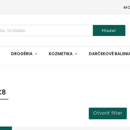
MO
Hľadať
DROGÉRIA
KOZMETIKA
DARČEKOVÉ BALENI
K8
Otvoriť filter