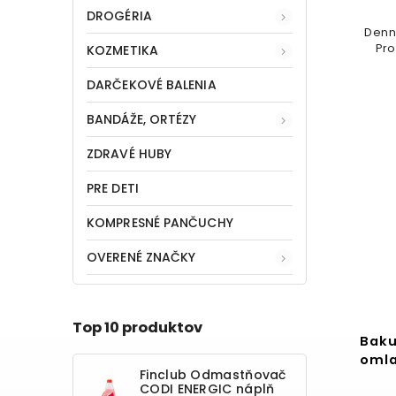
DROGÉRIA
Denn
Pro
KOZMETIKA
ponú
DARČEKOVÉ BALENIA
BANDÁŽE, ORTÉZY
ZDRAVÉ HUBY
PRE DETI
KOMPRESNÉ PANČUCHY
OVERENÉ ZNAČKY
Top 10 produktov
Baku
omla
Finclub Odmastňovač
CODI ENERGIC náplň