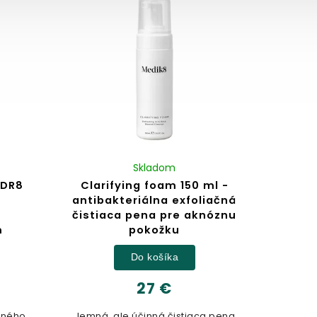
Skladom
YDR8
Clarifying foam 150 ml -
antibakteriálna exfoliačná
čistiaca pena pre aknóznu
m
pokožku
Do košíka
27 €
čného
Jemná, ale účinná čistiaca pena