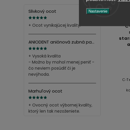
Slivkový ocot
Nastavenie
+ Ocot vynikajúcej kvality.
C
star
ANIODENT aniónová zubná pasta s minerálnymi soľami 165g
a
+ Vysoká kvalita
- Možno by mohol menej peniť -
čo neviem posúdiť či je
nevýhoda.
C‑T
k
Marhuľový ocot
+ Ovocný ocot výbornej kvality,
ktorý len tak nezoženiete.