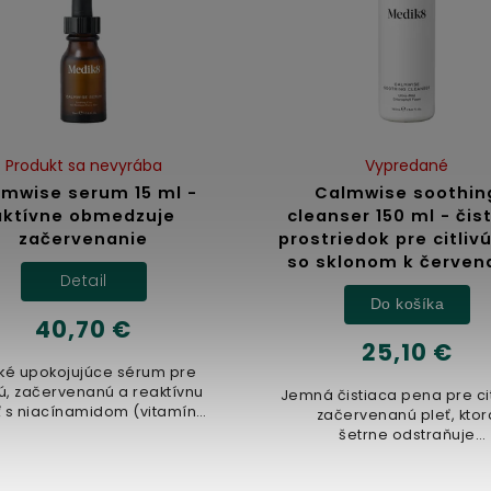
Produkt sa nevyrába
Vypredané
lmwise serum 15 ml -
Calmwise soothin
aktívne obmedzuje
cleanser 150 ml - čist
začervenanie
prostriedok pre citlivú
so sklonom k červen
Detail
Do košíka
40,70 €
25,10 €
ké upokojujúce sérum pre
ivú, začervenanú a reaktívnu
Jemná čistiaca pena pre cit
ť s niacínamidom (vitamín
začervenanú pleť, ktor
B3), bioaktívnymi...
šetrne odstraňuje
nečistoty a upokojuje..