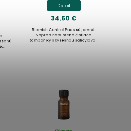
Detail
34,60 €
Blemish Control Pads sú jemné,
vopred napustené čistiace
 s
tampóniky s kyselinou salicylovou
iešanú
(BHA) na cieľovú...
e
ovať
Skladom