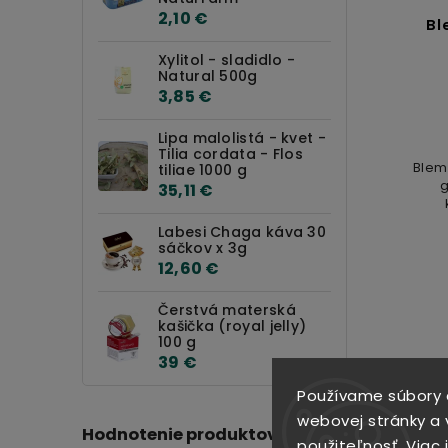
2,10 €
Bl
Xylitol - sladidlo -
Natural 500g
3,85 €
Lipa malolistá - kvet -
Tilia cordata - Flos
Blem
tiliae 1000 g
g
35,11 €
Labesi Chaga káva 30
sáčkov x 3g
12,60 €
Čerstvá materská
kašička (royal jelly)
100 g
39 €
Používame súbory 
webovej stránky a v
Hodnotenie produktov
použiteľnosť.
Viac 