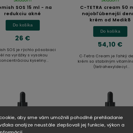
emish SOS 15 ml - na
C-TETRA cream 50 m
redukciu akné
najobľúbenejší den
krém od Medik8
Do košíka
Do košíka
26 €
54,10 €
ish SOS je rýchlo pôsobiaci
él na vyrážky s vysokou
C‑Tetra Cream je ľahký d
koncentráciou kyseliny
krém so stabilným vitamí
salicylovej...
(tetrahexyldecyl
askorbát) a vitamínom E, kto
cookie, aby sme vám umožnili pohodlné prehliadanie
ďaka analýze neustále zlepšovali jej funkcie, výkon a
informácií