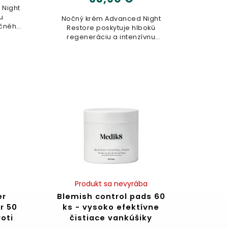
 Night
u
Nočný krém Advanced Night
očného
Restore poskytuje hlbokú
.
regeneráciu a intenzívnu
výživu počas spánku....
Produkt sa nevyrába
er
Blemish control pads 60
r 50
ks - vysoko efektívne
roti
čistiace vankúšiky