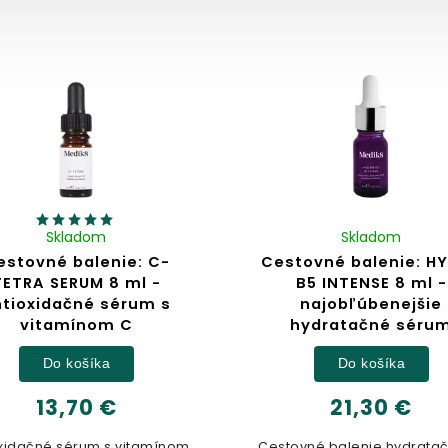
Skladom
Skladom
estovné balenie: C-
Cestovné balenie: H
TETRA SERUM 8 ml -
B5 INTENSE 8 ml -
ntioxidačné sérum s
najobľúbenejšie
vitamínom C
hydratačné séru
Do košíka
Do košíka
13,70 €
21,30 €
oxidačné sérum s vitamínom
Cestovné balenie hydrata