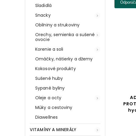
Odporúč
Sladidlá
Snacky
Obilniny a strukoviny
Orechy, semienka a sušené
ovocie
Korenie a soli
Omáčky, nátierky a džemy
Kokosové produkty
Sušené huby
Sypané byliny
A
Oleje a octy
PROT
Múky a cestoviny
hy
Diawellnes
VITAMÍNY A MINERÁLY