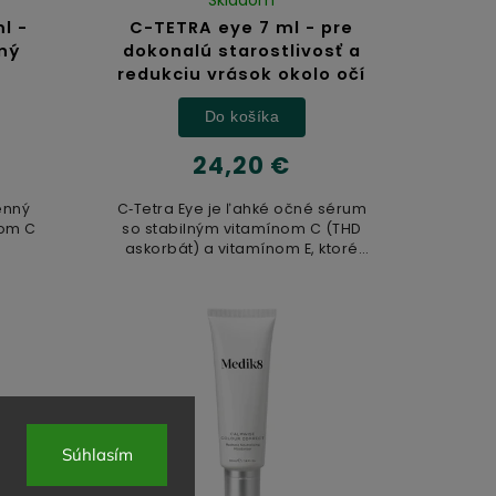
l -
C-TETRA eye 7 ml - pre
ný
dokonalú starostlivosť a
redukciu vrások okolo očí
Do košíka
24,20 €
enný
C‑Tetra Eye je ľahké očné sérum
nom C
so stabilným vitamínom C (THD
askorbát) a vitamínom E, ktoré
rý...
pomáha...
Súhlasím