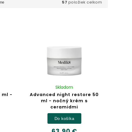
57
položiek celkom
ne
Skladom
 ml -
Advanced night restore 50
ml - nočný krém s
ceramidmi
Do košíka
63,90 €