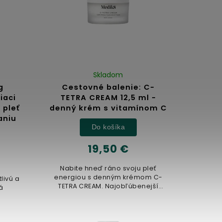
Skladom
g
Cestovné balenie: C-
iaci
TETRA CREAM 12,5 ml -
 pleť
denný krém s vitamínom C
aniu
Do košíka
19,50 €
Nabite hneď ráno svoju pleť
energiou s denným krémom C-
livú a
TETRA CREAM. Najobľúbenejší
á
produkt od Medik8 - vitamínové
sérum...
.