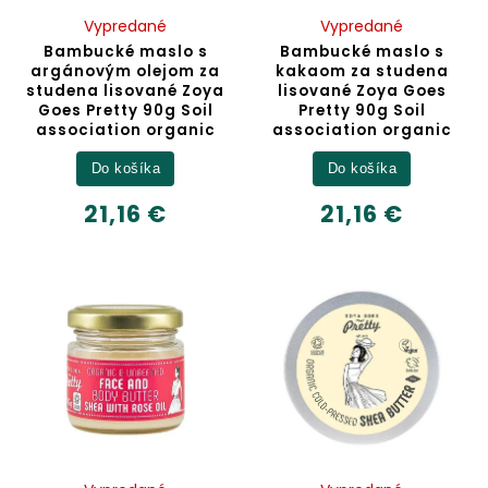
Vypredané
Vypredané
Bambucké maslo s
Bambucké maslo s
argánovým olejom za
kakaom za studena
studena lisované Zoya
lisované Zoya Goes
Goes Pretty 90g Soil
Pretty 90g Soil
association organic
association organic
Do košíka
Do košíka
21,16 €
21,16 €