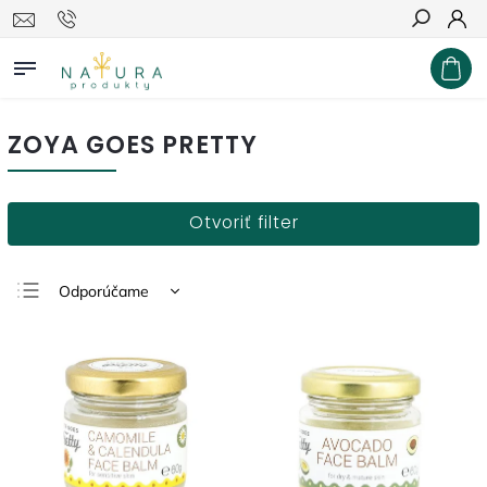
Hľadať
ZOYA GOES PRETTY
Otvoriť filter
Odporúčame
Najlacnejšie
Najdrahšie
Najpredávanejšie
Abecedne