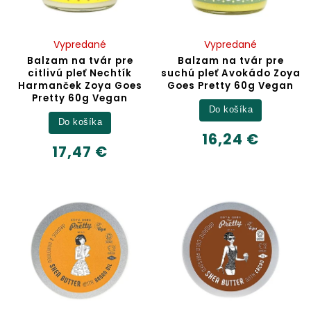
Vypredané
Vypredané
Balzam na tvár pre
Balzam na tvár pre
citlivú pleť Nechtík
suchú pleť Avokádo Zoya
Harmanček Zoya Goes
Goes Pretty 60g Vegan
Pretty 60g Vegan
Do košíka
Do košíka
16,24 €
17,47 €