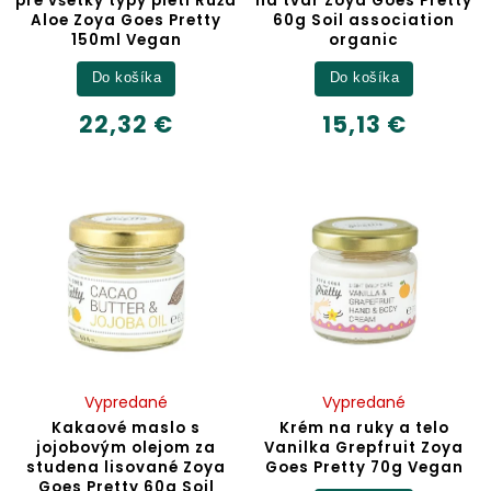
pre všetky typy pleti Ruža
na tvár Zoya Goes Pretty
Aloe Zoya Goes Pretty
60g Soil association
150ml Vegan
organic
Do košíka
Do košíka
22,32 €
15,13 €
Vypredané
Vypredané
Kakaové maslo s
Krém na ruky a telo
jojobovým olejom za
Vanilka Grepfruit Zoya
studena lisované Zoya
Goes Pretty 70g Vegan
Goes Pretty 60g Soil