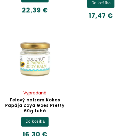
Do košíka
22,39 €
17,47 €
Vypredané
Telový balzam Kokos
Papája Zoya Goes Pretty
60g tuhá
Do košíka
16,30 €