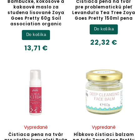
Bambucké, kokosové a
Čistiaca pena na tvár
kakaové maslo za
pre problematickú pleť
studena lisované Zoya
Levanduľa Tea Tree Zoya
Goes Pretty 60g Soil
Goes Pretty 150ml pena
association organic
Do košíka
Do košíka
22,32 €
13,71 €
Vypredané
Vypredané
Čistiaca pena na tvár
Hĺbkovo čistiaci balzam