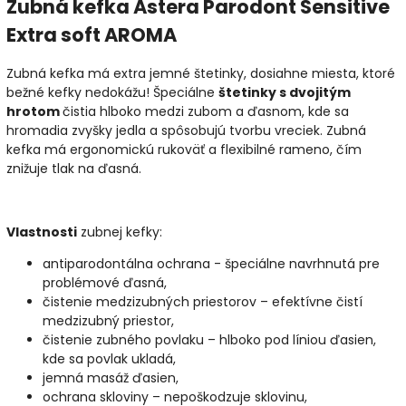
Zubná kefka Astera Parodont Sensitive
Extra soft AROMA
Zubná kefka má extra jemné štetinky, dosiahne miesta, ktoré
bežné kefky nedokážu! Špeciálne
štetinky s dvojitým
hrotom
čistia hlboko medzi zubom a ďasnom, kde sa
hromadia zvyšky jedla a spôsobujú tvorbu vreciek. Zubná
kefka má ergonomickú rukoväť a flexibilné rameno, čím
znižuje tlak na ďasná.
Vlastnosti
zubnej kefky:
antiparodontálna ochrana - špeciálne navrhnutá pre
problémové ďasná,
čistenie medzizubných priestorov – efektívne čistí
medzizubný priestor,
čistenie zubného povlaku – hlboko pod líniou ďasien,
kde sa povlak ukladá,
jemná masáž ďasien,
ochrana skloviny – nepoškodzuje sklovinu,