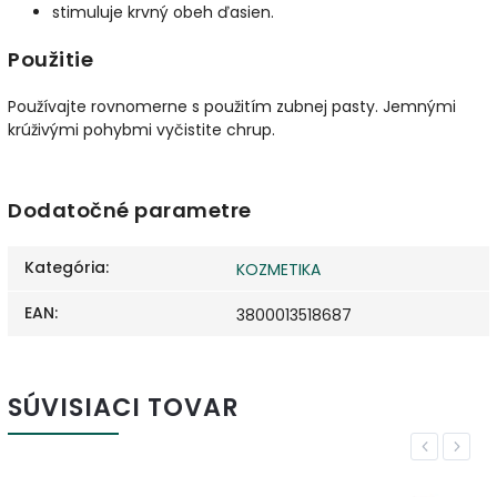
stimuluje krvný obeh ďasien.
Použitie
Používajte rovnomerne s použitím zubnej pasty. Jemnými
krúživými pohybmi vyčistite chrup.
Dodatočné parametre
Kategória
:
KOZMETIKA
EAN
:
3800013518687
SÚVISIACI TOVAR
Previous
Next