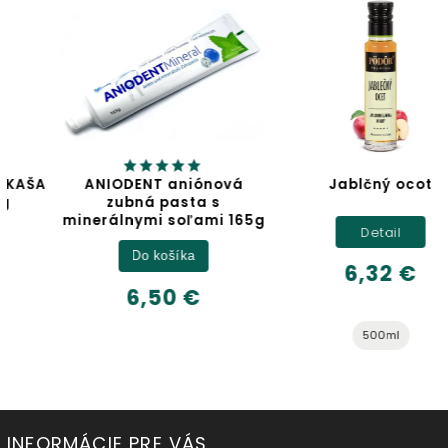
ANIODENT aniónová
Jablčný ocot
zubná pasta s
minerálnymi soľami 165g
Detail
Do košíka
6,32 €
6,50 €
500ml
INFORMÁCIE PRE VÁS