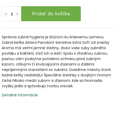
Pridať do košíka
Správna zubná hygiena je kľúčom ku krásnemu úsmevu.
Zubná kefka Astera Parodont Sensitive Extra Soft od značky
Aroma má veľmi jemné štetiny, zbaví vaše zuby zubného
povlaku a baktérií, čistí ich a leští. Spolu s vhodnou zubnou
pastou vám poskytne potrebnú ochranu pred zubným
kazom, citlivými či krvácajúcimi ďasnami a ďalšími
nepríjemnými starosťami so zubami. Dosiahne miesta, ktoré
bežné kefky nedokážu! Špeciálne štetinky s dvojitým hrotom
čistia hlboko medzi zubom a ďasnom, kde sa hromadia
zvyšky jedla a spôsobujú tvorbu vreciek.
Detailné informácie