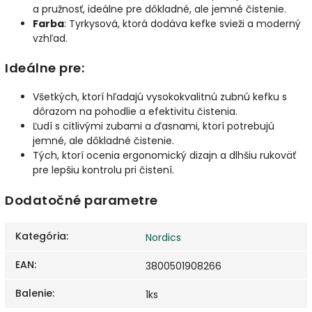
a pružnosť, ideálne pre dôkladné, ale jemné čistenie.
Farba
: Tyrkysová, ktorá dodáva kefke svieži a moderný
vzhľad.
Ideálne pre:
Všetkých, ktorí hľadajú vysokokvalitnú zubnú kefku s
dôrazom na pohodlie a efektivitu čistenia.
Ľudí s citlivými zubami a ďasnami, ktorí potrebujú
jemné, ale dôkladné čistenie.
Tých, ktorí ocenia ergonomický dizajn a dlhšiu rukoväť
pre lepšiu kontrolu pri čistení.
Dodatočné parametre
Kategória
:
Nordics
EAN
:
3800501908266
Balenie
:
1ks