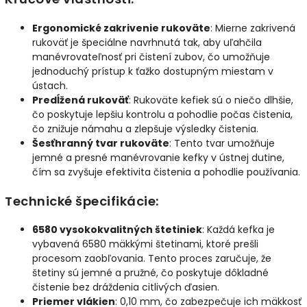
Ergonomické zakrivenie rukoväte
: Mierne zakrivená
rukoväť je špeciálne navrhnutá tak, aby uľahčila
manévrovateľnosť pri čistení zubov, čo umožňuje
jednoduchý prístup k ťažko dostupným miestam v
ústach.
Predĺžená rukoväť
: Rukoväte kefiek sú o niečo dlhšie,
čo poskytuje lepšiu kontrolu a pohodlie počas čistenia,
čo znižuje námahu a zlepšuje výsledky čistenia.
Šesťhranný tvar rukoväte
: Tento tvar umožňuje
jemné a presné manévrovanie kefky v ústnej dutine,
čím sa zvyšuje efektivita čistenia a pohodlie používania.
Technické špecifikácie:
6580 vysokokvalitných štetiniek
: Každá kefka je
vybavená 6580 mäkkými štetinami, ktoré prešli
procesom zaobľovania. Tento proces zaručuje, že
štetiny sú jemné a pružné, čo poskytuje dôkladné
čistenie bez dráždenia citlivých ďasien.
Priemer vlákien
: 0,10 mm, čo zabezpečuje ich mäkkosť