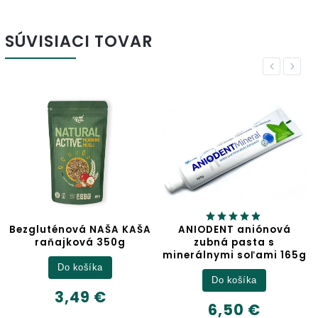
SÚVISIACI TOVAR
Previous
Next
A KAŠA
ANIODENT aniónová
Jablčný ocot
0g
zubná pasta s
minerálnymi soľami 165g
Detail
Do košíka
6,32 €
6,50 €