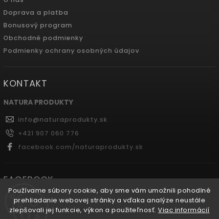
Doprava a platba
Bonusový program
Obchodné podmienky
Podmienky ochrany osobných údajov
KONTAKT
NATURA PRODUKTY
info
@
naturaprodukty.sk
+421 907 060 776
facebook.com/naturaprodukty.sk
FACEBOOK
Používame súbory cookie, aby sme vám umožnili pohodlné
prehliadanie webovej stránky a vďaka analýze neustále
zlepšovali jej funkcie, výkon a použiteľnosť.
Viac informácií