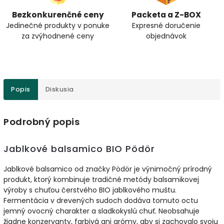
Bezkonkurenčné ceny
Packeta a Z-BOX
Jedinečné produkty v ponuke
Expresné doručenie
za zvýhodnené ceny
objednávok
Popis
Diskusia
Podrobný popis
Jablkové balsamico BIO Pödör
Jablkové balsamico od značky Pödör je výnimočný prírodný
produkt, ktorý kombinuje tradičné metódy balsamikovej
výroby s chuťou čerstvého BIO jablkového muštu.
Fermentácia v drevených sudoch dodáva tomuto octu
jemný ovocný charakter a sladkokyslú chuť. Neobsahuje
žiadne konzervanty, farbivá ani arómy, aby si zachovalo svoju