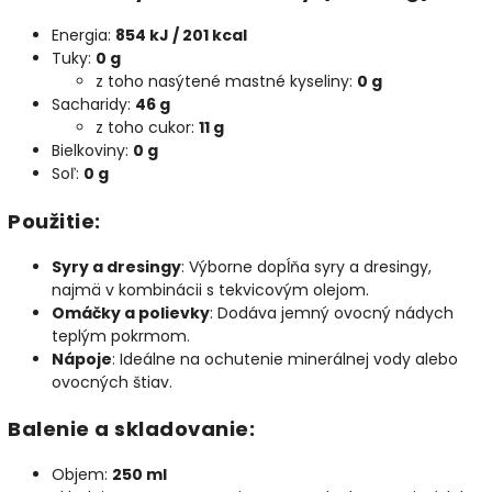
Energia:
854 kJ / 201 kcal
Tuky:
0 g
z toho nasýtené mastné kyseliny:
0 g
Sacharidy:
46 g
z toho cukor:
11 g
Bielkoviny:
0 g
Soľ:
0 g
Použitie:
Syry a dresingy
: Výborne dopĺňa syry a dresingy,
najmä v kombinácii s tekvicovým olejom.
Omáčky a polievky
: Dodáva jemný ovocný nádych
teplým pokrmom.
Nápoje
: Ideálne na ochutenie minerálnej vody alebo
ovocných štiav.
Balenie a skladovanie:
Objem:
250 ml