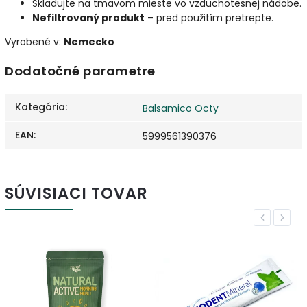
Skladujte na tmavom mieste vo vzduchotesnej nádobe.
Nefiltrovaný produkt
– pred použitím pretrepte.
Vyrobené v:
Nemecko
Dodatočné parametre
Kategória
:
Balsamico Octy
EAN
:
5999561390376
SÚVISIACI TOVAR
Previous
Next