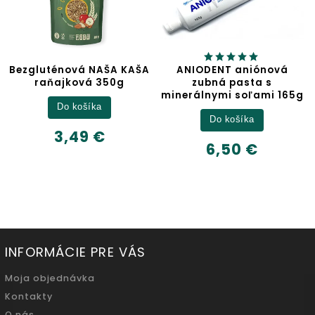
A KAŠA
ANIODENT aniónová
Jablčný ocot
0g
zubná pasta s
minerálnymi soľami 165g
Detail
Do košíka
6,32 €
6,50 €
500ml
INFORMÁCIE PRE VÁS
Moja objednávka
Kontakty
O nás