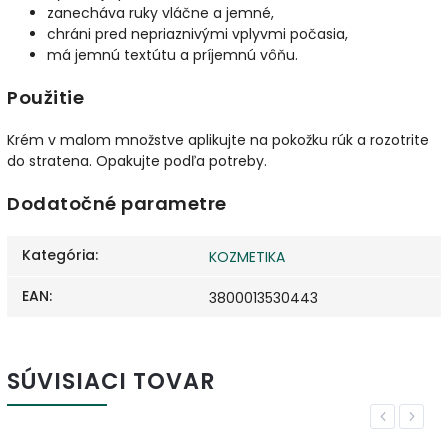
zanecháva ruky vláčne a jemné,
chráni pred nepriaznivými vplyvmi počasia,
má jemnú textútu a príjemnú vôňu.
Použitie
Krém v malom množstve aplikujte na pokožku rúk a rozotrite
do stratena. Opakujte podľa potreby.
Dodatočné parametre
Kategória
:
KOZMETIKA
EAN
:
3800013530443
SÚVISIACI TOVAR
Previous
Next