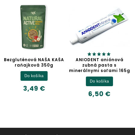
A KAŠA
ANIODENT aniónová
Jablčný ocot
0g
zubná pasta s
minerálnymi soľami 165g
Detail
Do košíka
6,32 €
6,50 €
500ml