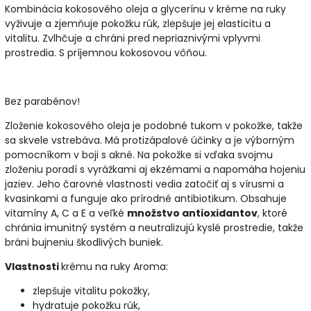
Kombinácia kokosového oleja a glycerínu v kréme na ruky
vyživuje a zjemňuje pokožku rúk, zlepšuje jej elasticitu a
vitalitu. Zvlhčuje a chráni pred nepriaznivými vplyvmi
prostredia. S príjemnou kokosovou vôňou.
Bez parabénov!
Zloženie kokosového oleja je podobné tukom v pokožke, takže
sa skvele vstrebáva. Má protizápalové účinky a je výborným
pomocníkom v boji s akné. Na pokožke si vďaka svojmu
zloženiu poradí s vyrážkami aj ekzémami a napomáha hojeniu
jaziev. Jeho čarovné vlastnosti vedia zatočiť aj s vírusmi a
kvasinkami a funguje ako prírodné antibiotikum. Obsahuje
vitamíny A, C a E a veľké
množstvo antioxidantov
, ktoré
chránia imunitný systém a neutralizujú kyslé prostredie, takže
bráni bujneniu škodlivých buniek.
Vlastnosti
krému na ruky Aroma:
zlepšuje vitalitu pokožky,
hydratuje pokožku rúk,