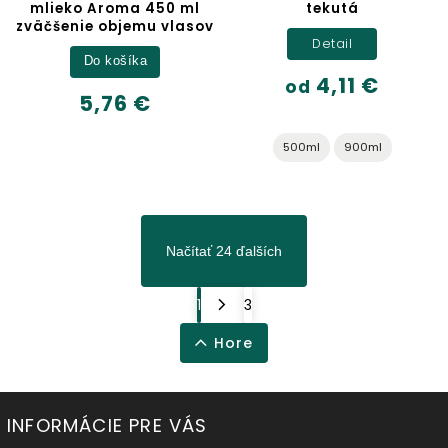
mlieko Aroma 450 ml
tekutá
zväčšenie objemu vlasov
Detail
Do košíka
4,11 €
od
5,76 €
500ml
900ml
Načítať 24 ďalších
1
3
Hore
INFORMÁCIE PRE VÁS