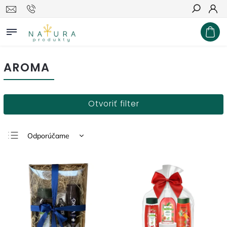
Hľadať
AROMA
Otvoriť filter
Odporúčame
Najlacnejšie
Najdrahšie
Najpredávanejšie
Abecedne