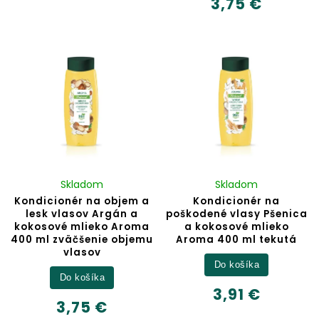
3,75 €
Skladom
Skladom
Kondicionér na objem a
Kondicionér na
lesk vlasov Argán a
poškodené vlasy Pšenica
kokosové mlieko Aroma
a kokosové mlieko
400 ml zväčšenie objemu
Aroma 400 ml tekutá
vlasov
Do košíka
Do košíka
3,91 €
3,75 €