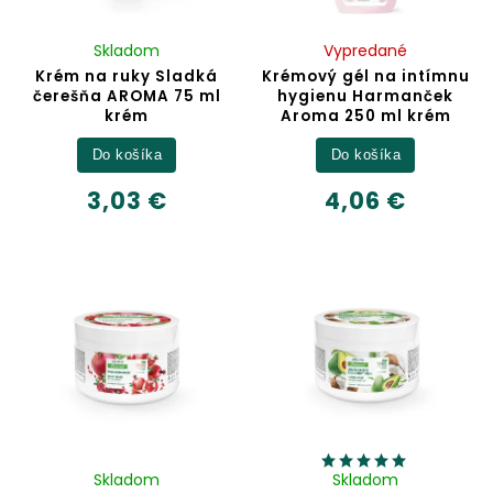
Skladom
Vypredané
Krém na ruky Sladká
Krémový gél na intímnu
čerešňa AROMA 75 ml
hygienu Harmanček
krém
Aroma 250 ml krém
Do košíka
Do košíka
3,03 €
4,06 €
Skladom
Skladom