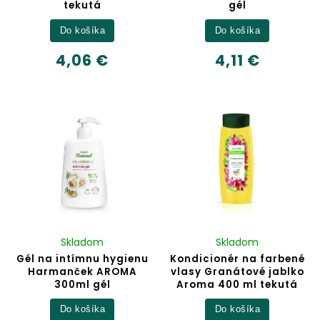
tekutá
gél
Do košíka
Do košíka
4,06 €
4,11 €
Skladom
Skladom
Gél na intímnu hygienu
Kondicionér na farbené
Harmanček AROMA
vlasy Granátové jablko
300ml gél
Aroma 400 ml tekutá
Do košíka
Do košíka