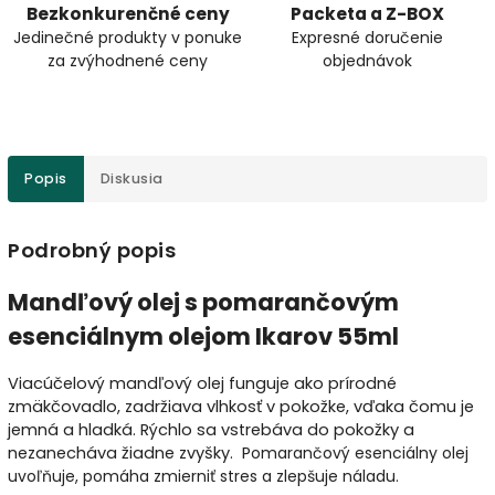
Bezkonkurenčné ceny
Packeta a Z-BOX
Jedinečné produkty v ponuke
Expresné doručenie
za zvýhodnené ceny
objednávok
Popis
Diskusia
Podrobný popis
Mandľový olej s pomarančovým
esenciálnym olejom Ikarov 55ml
Viacúčelový mandľový olej funguje ako prírodné
zmäkčovadlo, zadržiava vlhkosť v pokožke, vďaka čomu je
jemná a hladká. Rýchlo sa vstrebáva do pokožky a
nezanecháva žiadne zvyšky. P
omarančový esenciálny olej
uvoľňuje, pomáha zmierniť stres a zlepšuje náladu.