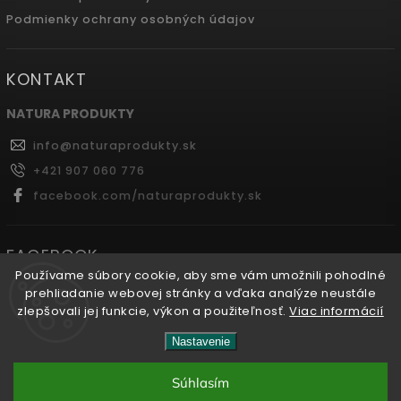
Podmienky ochrany osobných údajov
KONTAKT
NATURA PRODUKTY
info
@
naturaprodukty.sk
+421 907 060 776
facebook.com/naturaprodukty.sk
FACEBOOK
Používame súbory cookie, aby sme vám umožnili pohodlné
prehliadanie webovej stránky a vďaka analýze neustále
zlepšovali jej funkcie, výkon a použiteľnosť.
Viac informácií
Copyright 2026
Naturaprodukty.sk
. Všetky práva
Nastavenie
vyhradené.
Súhlasím
Vytvořil
Shoptet
| Design
Shoptak.cz.