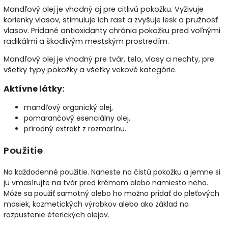
Mandľový olej je vhodný aj pre citlivú pokožku. Vyživuje
korienky vlasov, stimuluje ich rast a zvyšuje lesk a pružnosť
vlasov. Pridané antioxidanty chránia pokožku pred voľnými
radikálmi a škodlivým mestským prostredím.
Mandľový olej je vhodný pre tvár, telo, vlasy a nechty, pre
všetky typy pokožky a všetky vekové kategórie.
Aktívne látky:
mandľový organický olej,
pomarančový esenciálny olej,
prírodný extrakt z rozmarínu.
Použitie
Na každodenné použitie.
Naneste na čistú pokožku a jemne si
ju vmasírujte na tvár pred krémom alebo namiesto neho.
Môže sa použiť samotný alebo ho možno pridať do pleťových
masiek, kozmetických výrobkov alebo ako základ na
rozpustenie éterických olejov.