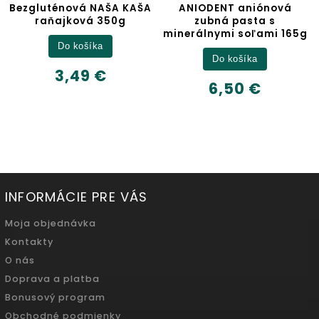
vá NAŠA KAŠA
ANIODENT aniónová
Jablčný
ová 350g
zubná pasta s
minerálnymi soľami 165g
Deta
ošíka
Do košíka
6,32
49 €
6,50 €
500m
INFORMÁCIE PRE VÁS
Moja objednávka
Kontakty
O nás
Doprava a platba
Bonusový program
Obchodné podmienky