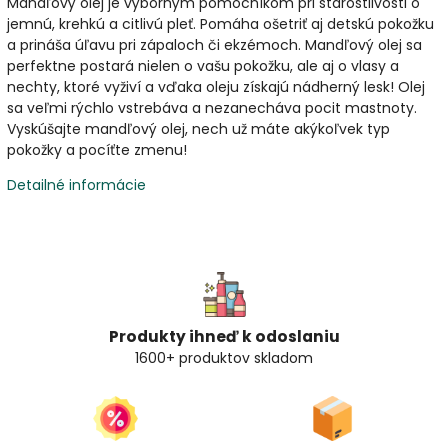
Mandľový olej je výborným pomocníkom pri starostlivosti o
jemnú, krehkú a citlivú pleť. Pomáha ošetriť aj detskú pokožku
a prináša úľavu pri zápaloch či ekzémoch. Mandľový olej sa
perfektne postará nielen o vašu pokožku, ale aj o vlasy a
nechty, ktoré vyživí a vďaka oleju získajú nádherný lesk! Olej
sa veľmi rýchlo vstrebáva a nezanecháva pocit mastnoty.
Vyskúšajte mandľový olej, nech už máte akýkoľvek typ
pokožky a pocíťte zmenu!
Detailné informácie
Produkty ihneď k odoslaniu
1600+ produktov skladom