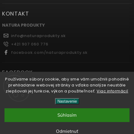
KONTAKT
NATURA PRODUKTY
info
@
naturaprodukty.sk
+421 907 060 776
facebook.com/naturaprodukty.sk
FACEBOOK
Používame súbory cookie, aby sme vám umožnili pohodlné
prehliadanie webovej stránky a vďaka analýze neustále
zlepšovali jej funkcie, výkon a použiteľnosť.
Viac informácií
Copyright 2026
Naturaprodukty.sk
. Všetky práva
Nastavenie
vyhradené.
Súhlasím
Vytvořil
Shoptet
| Design
Shoptak.cz.
Odmietnuť