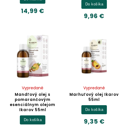
Do košíka
14,99 €
9,96 €
Vypredané
Vypredané
Mandľový olej s
Marhuľový olej Ikarov
pomarančovým
55ml
esenciálnym olejom
Ikarov 55ml
Do košíka
9,35 €
Do košíka