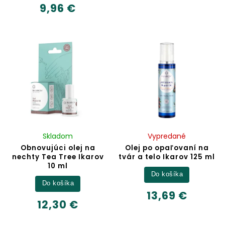
9,96 €
Skladom
Vypredané
Obnovujúci olej na
Olej po opaľovaní na
nechty Tea Tree Ikarov
tvár a telo Ikarov 125 ml
10 ml
Do košíka
Do košíka
13,69 €
12,30 €