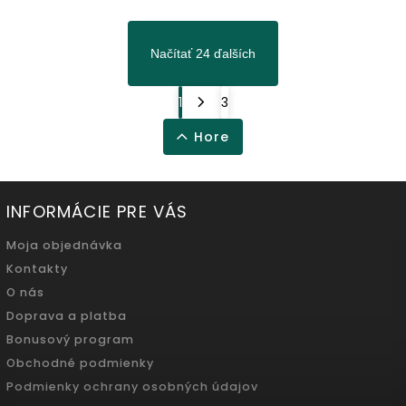
Načítať 24 ďalších
1
3
Hore
INFORMÁCIE PRE VÁS
Moja objednávka
Kontakty
O nás
Doprava a platba
Bonusový program
Obchodné podmienky
Podmienky ochrany osobných údajov