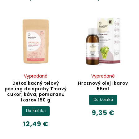
Vypredané
Vypredané
Detoxikačný telový
Hroznový olej Ikarov
peeling do sprchy Tmavý
55ml
cukor, káva, pomaranč
Ikarov 150 g
Do košíka
9,35 €
Do košíka
12,49 €