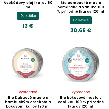
Avokádový olej Ikarov 50
Bio bambucké maslo
ml
pomaranč a vanilka 100
% prírodné Ikarov 120 ml
Do košíka
Do košíka
13 €
20,66 €
Vypredané
Vypredané
Bio Kakaové maslo s
Bio kokosové maslo s
bambuckým orechom a
vanilkou 100 % prírodné
kokosom Ikarov 120 ml
Ikarov 120 ml