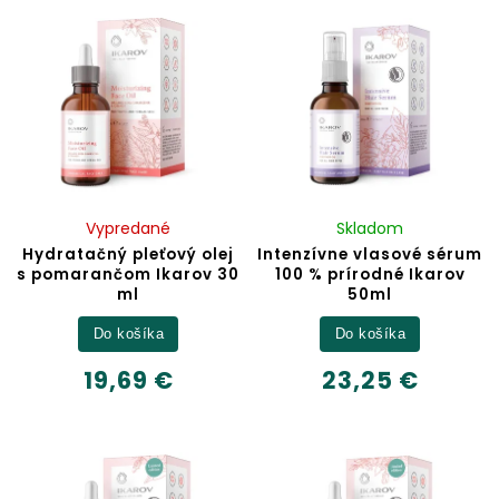
Vypredané
Skladom
Hydratačný pleťový olej
Intenzívne vlasové sérum
s pomarančom Ikarov 30
100 % prírodné Ikarov
ml
50ml
Do košíka
Do košíka
19,69 €
23,25 €