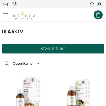
Hľadať
IKAROV
Otvoriť filter
Odporúčame
Najlacnejšie
Najdrahšie
Najpredávanejšie
Abecedne