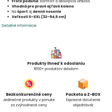
Froté podšitie
: komfort a absorpcia vlhkosti
Vhodná pre pravé aj ľavé koleno
Na
šport
aj
denné nosenie
Veľkosti S–XXL (32–54,5 cm)
Detailné informácie
Produkty ihneď k odoslaniu
1600+ produktov skladom
Bezkonkurenčné ceny
Packeta a Z-BOX
Jedinečné produkty v ponuke
Expresné doručenie
za zvýhodnené ceny
objednávok