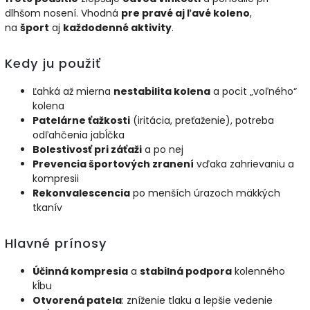
dlhšom nosení. Vhodná
pre pravé aj ľavé koleno
,
na
šport
aj
každodenné aktivity
.
Kedy ju použiť
Ľahká až mierna
nestabilita kolena
a pocit „voľného“
kolena
Patelárne ťažkosti
(iritácia, preťaženie), potreba
odľahčenia jabĺčka
Bolestivosť pri záťaži
a po nej
Prevencia športových zranení
vďaka zahrievaniu a
kompresii
Rekonvalescencia
po menších úrazoch mäkkých
tkanív
Hlavné prínosy
Účinná kompresia
a
stabilná podpora
kolenného
kĺbu
Otvorená patela
: zníženie tlaku a lepšie vedenie