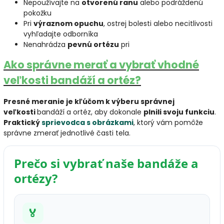
Nepoužívajte na
otvorenú ranu
alebo podráždenú
pokožku
Pri
výraznom opuchu
, ostrej bolesti alebo necitlivosti
vyhľadajte odborníka
Nenahrádza
pevnú ortézu
pri
Ako správne merať a vybrať vhodné
veľkosti bandáží a ortéz?
Presné meranie je kľúčom k výberu správnej
veľkosti
bandáží a ortéz, aby dokonale
plnili svoju funkciu
.
Praktický
sprievodca s obrázkami
, ktorý vám pomôže
správne zmerať jednotlivé časti tela.
Prečo si vybrať naše bandáže a
ortézy?
🏅