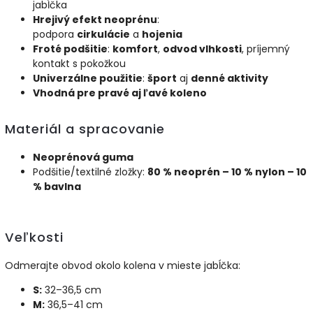
jabĺčka
Hrejivý efekt neoprénu
:
podpora
cirkulácie
a
hojenia
Froté podšitie
:
komfort
,
odvod vlhkosti
, príjemný
kontakt s pokožkou
Univerzálne použitie
:
šport
aj
denné aktivity
Vhodná pre pravé aj ľavé koleno
Materiál a spracovanie
Neoprénová guma
Podšitie/textilné zložky:
80 % neoprén – 10 % nylon – 10
% bavlna
Veľkosti
Odmerajte obvod okolo kolena v mieste jabĺčka:
S:
32–36,5 cm
M:
36,5–41 cm