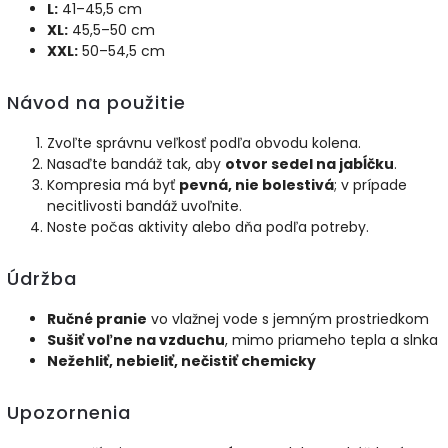
L:
41–45,5 cm
XL:
45,5–50 cm
XXL:
50–54,5 cm
Návod na použitie
Zvoľte správnu veľkosť podľa obvodu kolena.
Nasaďte bandáž tak, aby
otvor sedel na jabĺčku
.
Kompresia má byť
pevná, nie bolestivá
; v prípade
necitlivosti bandáž uvoľnite.
Noste počas aktivity alebo dňa podľa potreby.
Údržba
Ručné pranie
vo vlažnej vode s jemným prostriedkom
Sušiť voľne na vzduchu
, mimo priameho tepla a slnka
Nežehliť, nebieliť, nečistiť chemicky
Upozornenia