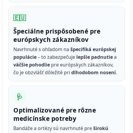
🇪🇺
Špeciálne prispôsobené pre
európskych zákazníkov
Navrhnuté s ohľadom na
špecifiká európskej
populácie
– to zabezpečuje
lepšie padnutie
a
väčšie pohodlie
pre európskych zákazníkov,
čo je obzvlášť dôležité pri
dlhodobom nosení
.
🩺
Optimalizované pre rôzne
medicínske potreby
Bandáže a ortézy sú navrhnuté pre
širokú