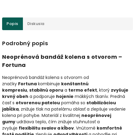
Popis
Diskusia
Podrobný popis
Neoprénová bandáž kolena s otvorom –
Fortuna
Neoprénová bandáž kolena s otvorom od
značky
Fortuna
kombinuje
konštantnú
kompresiu
,
stabilnú oporu
a
termo efekt
, ktorý
zvyšuje
krvný obeh
a podporuje
hojenie
mäkkých tkanív. Predná
časť s
otvorenou patelou
pomáha so
stabilizáciou
jabĺčka
, znižuje tlak na patelárnu oblasť a zlepšuje vedenie
kolena pri pohybe. Materiál z kvalitnej
neoprénovej
gumy
udržiava teplo, čím znižuje stuhnutosť a
zvyšuje
flexibilitu svalov a kĺbov
. Vnútorné
komfortné
froté podšitie
zlepšuje
odvod vlhkosti
a pohodlie pri