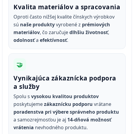
Kvalita materiálov a spracovania
Oproti často nižšej kvalite čínskych výrobkov
sú
naše produkty
vyrobené z
prémiových
materiálov
, čo zaručuje
dlhšiu životnosť
,
odolnosť
a
efektívnosť
.
🤝
Vynikajúca zákaznícka podpora
a služby
Spolu s
vysokou kvalitou produktov
poskytujeme
zákaznícku podporu
vrátane
poradenstva pri výbere správneho produktu
a samozrejmosťou je aj
14‑dňová možnosť
vrátenia
nevhodného produktu.