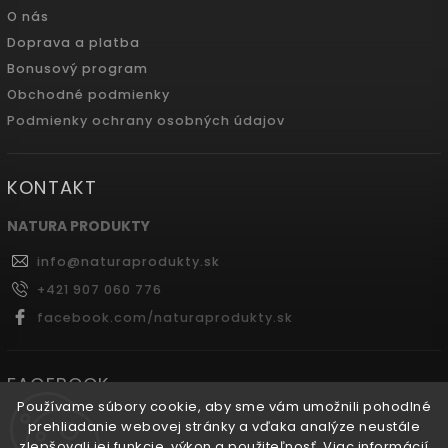
O nás
Doprava a platba
Bonusový program
Obchodné podmienky
Podmienky ochrany osobných údajov
KONTAKT
NATURA PRODUKTY
info
@
naturaprodukty.sk
+421 907 060 776
facebook.com/naturaprodukty.sk
FACEBOOK
Používame súbory cookie, aby sme vám umožnili pohodlné
prehliadanie webovej stránky a vďaka analýze neustále
zlepšovali jej funkcie, výkon a použiteľnosť.
Viac informácií