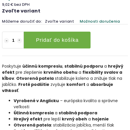
9,02 € bez DPH
Zvoľte variant
Môžeme doručiť do:
Zvoľte variant
Možnosti doručenia
Pridať do košíka
Poskytuje
účinnú kompresiu
,
stabilnú podporu
a
hrejivý
efekt
pre zlepšenie
krvného obehu
a
flexibility svalov a
kĺbov
.
Otvorená patela
stabilizuje koleno a znižuje tlak na
jabĺčko.
Froté podšitie
zvyšuje
komfort
a
absorbuje
vlhkosť
.
Vyrobené v Anglicku
– európska kvalita a správne
veľkosti
Účinná kompresia
a
stabilná podpora
Hrejivý efekt
pre lepší
krvný obeh
a
hojenie
Otvorená patela
: stabilizácia jabĺčka, menší tlak