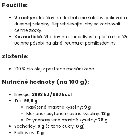
Použitie:
V kuchyni:
Ideálny na dochutenie šalátov, polievok a
dusenej zeleniny. Neprehrievajte, aby sa zachovali
cenné zložky.
Kozmetické:
Vhodný na starostlivosť o pleť a masáže.
Účinne pôsobí na akné, reumu či pomliaždeniny.
Zloženie:
100 % bio olej z pestreca mariánskeho
Nutričné hodnoty (na 100 g):
Energia:
3693 kJ / 898 kcal
Tuk:
99,6 g
Nasýtené mastné kyseliny:
9 g
Mononenasýtené mastné kyseliny:
13 g
Polynenasýtené mastné kyseliny:
78 g
Sacharidy:
0 g
(z toho cukry:
0 g
)
Bielkoviny:
0 g