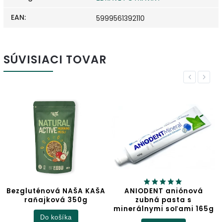
EAN
:
5999561392110
SÚVISIACI TOVAR
Previous
Next
A KAŠA
ANIODENT aniónová
Jablčný ocot
0g
zubná pasta s
minerálnymi soľami 165g
Detail