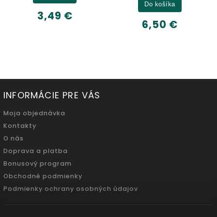
Do košíka
6,32 €
6,50 €
500ml
INFORMÁCIE PRE VÁS
Moja objednávka
Kontakty
O nás
Doprava a platba
Bonusový program
Obchodné podmienky
Podmienky ochrany osobných údajov