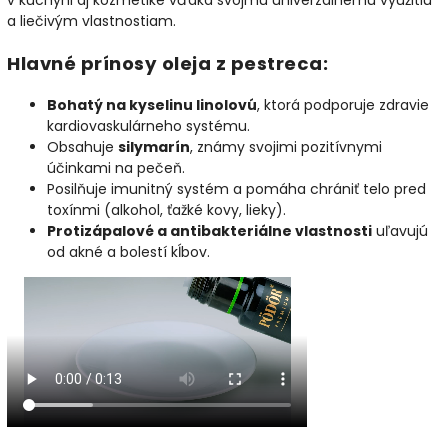
a liečivým vlastnostiam.
Hlavné prínosy oleja z pestreca:
Bohatý na kyselinu linolovú
, ktorá podporuje zdravie
kardiovaskulárneho systému.
Obsahuje
silymarín
, známy svojimi pozitívnymi
účinkami na pečeň.
Posilňuje imunitný systém a pomáha chrániť telo pred
toxínmi (alkohol, ťažké kovy, lieky).
Protizápalové a antibakteriálne vlastnosti
uľavujú
od akné a bolestí kĺbov.