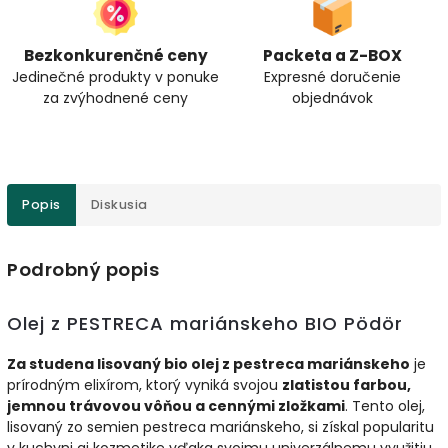
Bezkonkurenčné ceny
Packeta a Z-BOX
Jedinečné produkty v ponuke
Expresné doručenie
za zvýhodnené ceny
objednávok
Popis
Diskusia
Podrobný popis
Olej z PESTRECA mariánskeho BIO Pödör
Za studena lisovaný bio olej z pestreca mariánskeho
je
prírodným elixírom, ktorý vyniká svojou
zlatistou farbou,
jemnou trávovou vôňou a cennými zložkami
. Tento olej,
lisovaný zo semien pestreca mariánskeho, si získal popularitu
v kuchyni aj kozmetike vďaka svojmu univerzálnemu využitiu