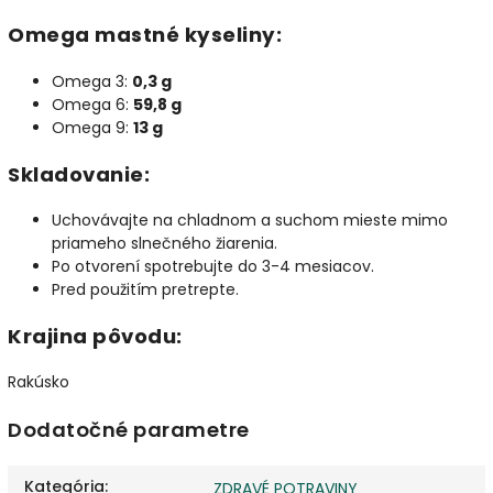
Omega mastné kyseliny:
Omega 3:
0,3 g
Omega 6:
59,8 g
Omega 9:
13 g
Skladovanie:
Uchovávajte na chladnom a suchom mieste mimo
priameho slnečného žiarenia.
Po otvorení spotrebujte do 3-4 mesiacov.
Pred použitím pretrepte.
Krajina pôvodu:
Rakúsko
Dodatočné parametre
Kategória
:
ZDRAVÉ POTRAVINY