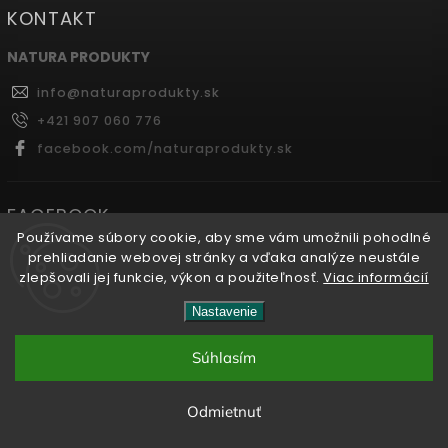
KONTAKT
NATURA PRODUKTY
info
@
naturaprodukty.sk
+421 907 060 776
facebook.com/naturaprodukty.sk
FACEBOOK
Používame súbory cookie, aby sme vám umožnili pohodlné
prehliadanie webovej stránky a vďaka analýze neustále
zlepšovali jej funkcie, výkon a použiteľnosť.
Viac informácií
Copyright 2026
Naturaprodukty.sk
. Všetky práva
Nastavenie
vyhradené.
Súhlasím
Vytvořil
Shoptet
| Design
Shoptak.cz.
Odmietnuť