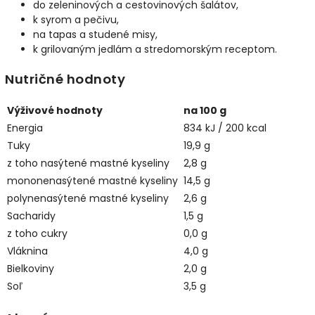
do zeleninových a cestovinových šalátov,
k syrom a pečivu,
na tapas a studené misy,
k grilovaným jedlám a stredomorským receptom.
Nutričné hodnoty
Výživové hodnoty
na 100 g
Energia
834 kJ / 200 kcal
Tuky
19,9 g
z toho nasýtené mastné kyseliny
2,8 g
mononenasýtené mastné kyseliny
14,5 g
polynenasýtené mastné kyseliny
2,6 g
Sacharidy
1,5 g
z toho cukry
0,0 g
Vláknina
4,0 g
Bielkoviny
2,0 g
Soľ
3,5 g