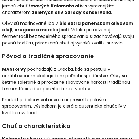
jemnú chuť
tmavých Kalamata olív
s výraznejším
charakterom
zelených olív odrody Konservolia
.
Olivy sú marinované iba v
bio extra panenskom olivovom
oleji
,
oregane a morskej soli.
Vďaka prirodzenej
fermentácii bez tepelného spracovania si zachovávajú svoju
pevnú textúru, prirodzenú chuť aj vysokú kvalitu surovín.
Pôvod a tradičné spracovanie
MANI olivy
pochádzajú z Grécka, kde sa pestujú v
certifikovanom ekologickom poľnohospodárstve. Olivy sú
šetrne zbierané a prirodzene zbavované horkosti tradičnou
fermentáciou bez použitia konzervantov.
Produkt je balený vákuovo a neprešiel tepelným
spracovaním. Výsledkom je čistá a autentická chuť olív v
kvalite raw food.
Chuť a charakteristika
Kalamata olivy
majú
jemnú, šťavnatú a mierne ovocnú