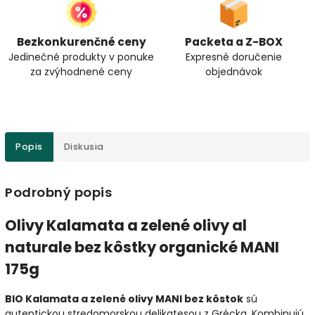
Bezkonkurenčné ceny
Packeta a Z-BOX
Jedinečné produkty v ponuke
Expresné doručenie
za zvýhodnené ceny
objednávok
Popis
Diskusia
Podrobný popis
Olivy Kalamata a zelené olivy al
naturale bez kôstky organické MANI
175g
BIO Kalamata a zelené olivy MANI bez kôstok
sú
autentickou stredomorskou delikatesou z Grécka. Kombinujú