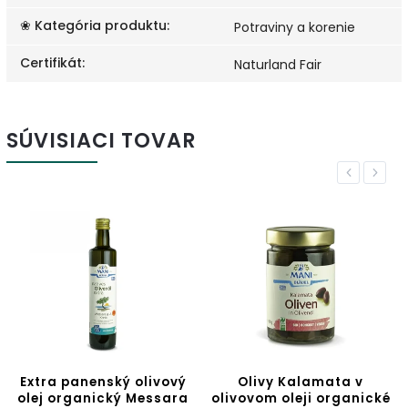
❀ Kategória produktu
:
Potraviny a korenie
Certifikát
:
Naturland Fair
SÚVISIACI TOVAR
Previous
Next
vový
Olivy Kalamata v
Olivy Kalamata a zel
sara
olivovom oleji organické
olivy v olivovom ole