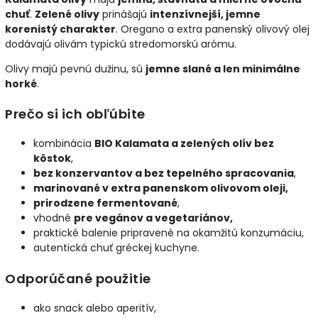
chuť
.
Zelené olivy
prinášajú
intenzívnejší, jemne
korenistý charakter
. Oregano a extra panenský olivový olej
dodávajú olivám typickú stredomorskú arómu.
Olivy majú pevnú dužinu, sú
jemne slané a len minimálne
horké
.
Prečo si ich obľúbite
kombinácia
BIO Kalamata a zelených olív bez
kôstok
,
bez konzervantov a bez tepelného spracovania
,
marinované v extra panenskom olivovom oleji,
prirodzene fermentované
,
vhodné
pre vegánov a vegetariánov,
praktické balenie pripravené na okamžitú konzumáciu,
autentická chuť gréckej kuchyne.
Odporúčané použitie
ako snack alebo aperitív,