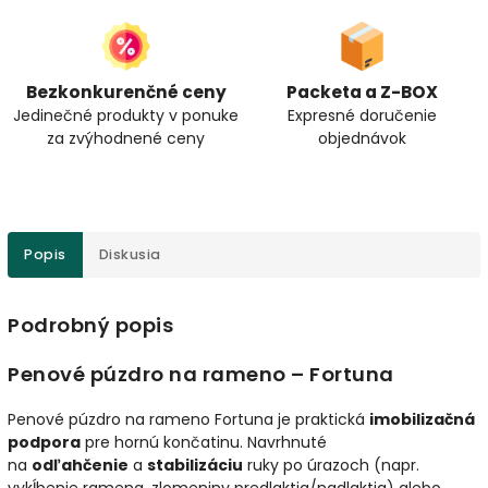
Bezkonkurenčné ceny
Packeta a Z-BOX
Jedinečné produkty v ponuke
Expresné doručenie
za zvýhodnené ceny
objednávok
Popis
Diskusia
Podrobný popis
Penové púzdro na rameno – Fortuna
Penové púzdro na rameno Fortuna je praktická
imobilizačná
podpora
pre hornú končatinu. Navrhnuté
na
odľahčenie
a
stabilizáciu
ruky po úrazoch (napr.