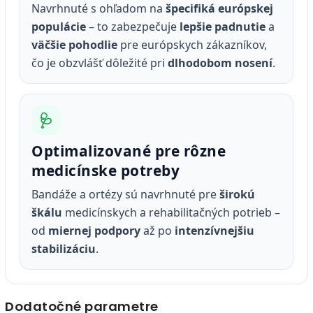
Navrhnuté s ohľadom na
špecifiká európskej
populácie
– to zabezpečuje
lepšie padnutie
a
väčšie pohodlie
pre európskych zákazníkov,
čo je obzvlášť dôležité pri
dlhodobom nosení
.
🩺
Optimalizované pre rôzne
medicínske potreby
Bandáže a ortézy sú navrhnuté pre
širokú
škálu
medicínskych a rehabilitačných potrieb –
od
miernej podpory
až po
intenzívnejšiu
stabilizáciu
.
Dodatočné parametre