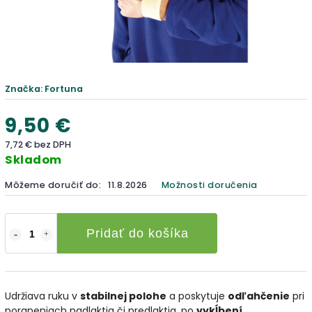
Značka:
Fortuna
9,50 €
7,72 € bez DPH
Skladom
Môžeme doručiť do:
11.8.2026
Možnosti doručenia
Pridať do košíka
Udržiava ruku v
stabilnej polohe
a poskytuje
odľahčenie
pri
poraneniach nadlaktia či predlaktia, po
vykĺbení
,