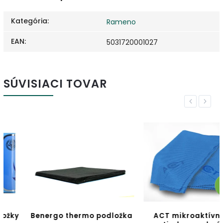
Kategória
:
Rameno
EAN
:
5031720001027
SÚVISIACI TOVAR
Previous
Next
–2 %
Benergo thermo podložka
ACT mikroaktívna