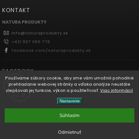
KONTAKT
NATURA PRODUKTY
info
@
naturaprodukty.sk
+421 907 060 776
facebook.com/naturaprodukty.sk
FACEBOOK
Používame súbory cookie, aby sme vám umožnili pohodlné
prehliadanie webovej stránky a vďaka analýze neustále
zlepšovali jej funkcie, výkon a použiteľnosť.
Viac informácií
Copyright 2026
Naturaprodukty.sk
. Všetky práva
Nastavenie
vyhradené.
Súhlasím
Vytvořil
Shoptet
| Design
Shoptak.cz.
Odmietnuť