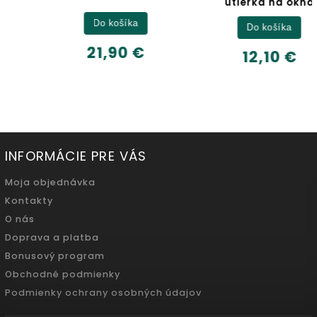
utierka na okná
Do košíka
Do košíka
21,90 €
12,10 €
INFORMÁCIE PRE VÁS
Moja objednávka
Kontakty
O nás
Doprava a platba
Bonusový program
Obchodné podmienky
Podmienky ochrany osobných údajov