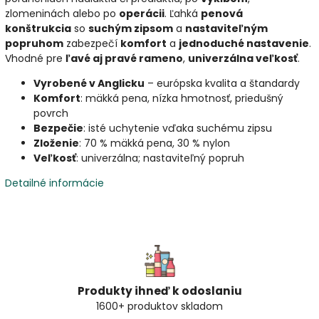
zlomeninách alebo po
operácii
. Ľahká
penová
konštrukcia
so
suchým zipsom
a
nastaviteľným
popruhom
zabezpečí
komfort
a
jednoduché nastavenie
.
Vhodné pre
ľavé aj pravé rameno
,
univerzálna veľkosť
.
Vyrobené v Anglicku
– európska kvalita a štandardy
Komfort
: mäkká pena, nízka hmotnosť, priedušný
povrch
Bezpečie
: isté uchytenie vďaka suchému zipsu
Zloženie
: 70 % mäkká pena, 30 % nylon
Veľkosť
: univerzálna; nastaviteľný popruh
Detailné informácie
Produkty ihneď k odoslaniu
1600+ produktov skladom