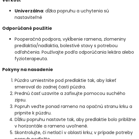
Veľkosť
Univerzálna
: dĺžka popruhu a uchytenia sú
nastaviteľné
Odporúčané použitie
Pooperačná podpora, vykĺbenie ramena, zlomeniny
predlaktia/nadlaktia, bolestivé stavy s potrebou
odľahčenia. Používajte podľa odporúčania lekára alebo
fyzioterapeuta.
Pokyny na nasadenie
Púzdro umiestnite pod predlaktie tak, aby lakeť
smeroval do zadnej časti púzdra.
Prednú časť uzavrite a zafixujte pomocou suchého
zipsu.
Popruh veďte ponad rameno na opačnú stranu krku a
pripnite k púzdru.
Dĺžku popruhu nastavte tak, aby predlaktie bolo približne
v horizontále a rameno uvoľnené.
Skontrolujte, či netlačí v oblasti krku; v prípade potreby