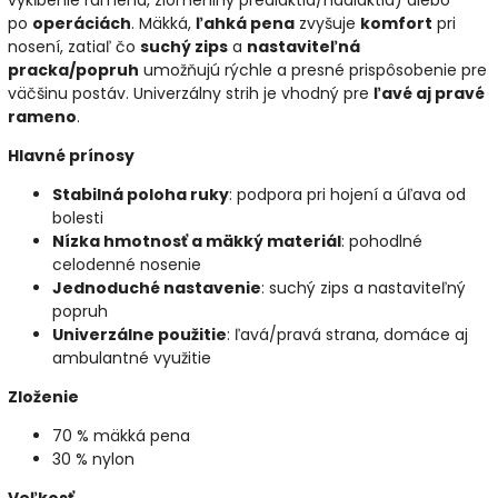
vykĺbenie ramena, zlomeniny predlaktia/nadlaktia) alebo
po
operáciách
. Mäkká,
ľahká pena
zvyšuje
komfort
pri
nosení, zatiaľ čo
suchý zips
a
nastaviteľná
pracka/popruh
umožňujú rýchle a presné prispôsobenie pre
väčšinu postáv. Univerzálny strih je vhodný pre
ľavé aj pravé
rameno
.
Hlavné prínosy
Stabilná poloha ruky
: podpora pri hojení a úľava od
bolesti
Nízka hmotnosť a mäkký materiál
: pohodlné
celodenné nosenie
Jednoduché nastavenie
: suchý zips a nastaviteľný
popruh
Univerzálne použitie
: ľavá/pravá strana, domáce aj
ambulantné využitie
Zloženie
70 % mäkká pena
30 % nylon