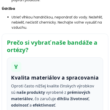
popruh podložte.
Údržba
Utrieť vlhkou handričkou, neponárať do vody. Nežehliť,
nebieliť, nečistiť chemicky. Nechajte voľne vysušiť na
vzduchu.
Prečo si vybrať naše bandáže a
ortézy?
🏅
Kvalita materiálov a spracovania
Oproti často nižšej kvalite čínskych výrobkov
sú
naše produkty
vyrobené z
prémiových
materiálov
, čo zaručuje
dlhšiu životnosť
,
odolnosť
a
efektívnosť
.