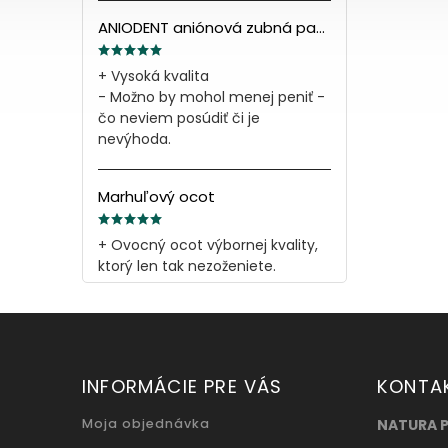
ANIODENT aniónová zubná pasta s minerálnymi soľami 165g
+ Vysoká kvalita
- Možno by mohol menej peniť -
čo neviem posúdiť či je
nevýhoda.
Marhuľový ocot
+ Ovocný ocot výbornej kvality,
ktorý len tak nezoženiete.
INFORMÁCIE PRE VÁS
KONTA
Moja objednávka
NATURA 