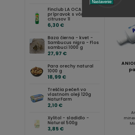
Nastavenie
Finclub LA OCA Leštiaci
prípravok s vôňou
citrusov 1l
6,30 €
Baza čierna - kvet -
Sambucus nigra - Flos
sambuci 1000 g
27,97 €
en
Bezgluténová NAŠA KAŠA
ANIO
Para orechy natural
ok
raňajková 350g
pa
1000 g
18,99 €
Do košíka
Treščia pečeň vo
3,49 €
vlastnom oleji 120g
NaturFarm
2,10 €
tov,
Bezlepková raňajková kaša s
iu,
pohánkou, jáhlami a sušeným
A
ovocím je ideálna pre zdravé a
Xylitol - sladidlo -
mine
Natural 500g
rýchle raňajky. Bez pridaných...
Mi
3,85 €