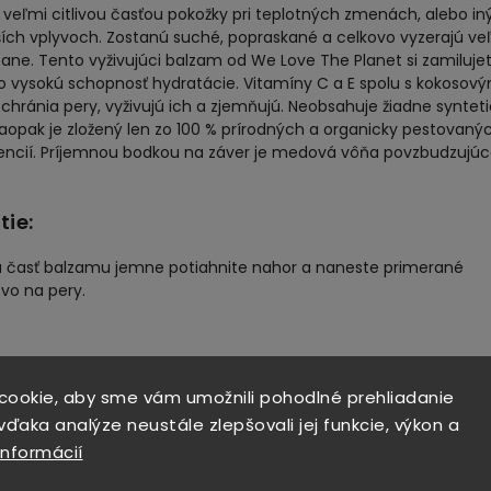
 veľmi citlivou časťou pokožky pri teplotných zmenách, alebo in
ších vplyvoch. Zostanú suché, popraskané a celkovo vyzerajú ve
ne. Tento vyživujúci balzam od We Love The Planet si zamiluje
o vysokú schopnosť hydratácie. Vitamíny C a E spolu s kokosov
chránia pery, vyživujú ich a zjemňujú. Neobsahuje žiadne syntet
naopak je zložený len zo 100 % prírodných a organicky pestovaný
iencií. Príjemnou bodkou na záver je medová vôňa povzbudzujú
tie:
 časť balzamu jemne potiahnite nahor a naneste primerané
vo na pery.
IACI TOVAR
cookie, aby sme vám umožnili pohodlné prehliadanie
ďaka analýze neustále zlepšovali jej funkcie, výkon a
informácií