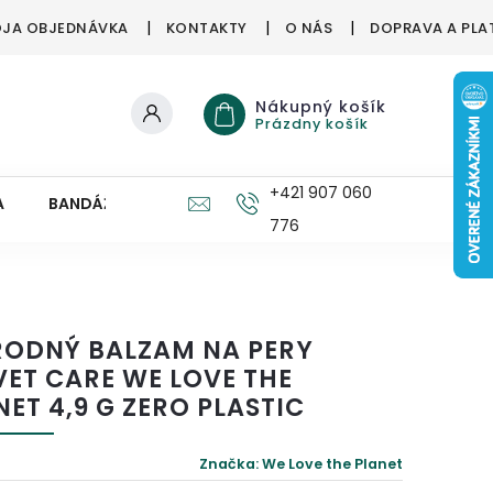
JA OBJEDNÁVKA
KONTAKTY
O NÁS
DOPRAVA A PLA
Nákupný košík
Prázdny košík
+421 907 060
A
BANDÁŽE, ORTÉZY
ZDRAVÉ HUBY
PRE DETI
776
RODNÝ BALZAM NA PERY
VET CARE WE LOVE THE
NET 4,9 G ZERO PLASTIC
Značka:
We Love the Planet