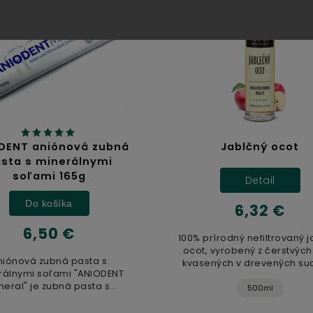
DENT aniónová zubná
Jablčný ocot
sta s minerálnymi
soľami 165g
Detail
Do košíka
6,32 €
6,50 €
100% prírodný nefiltrovaný 
ocot, vyrobený z čerstvých 
niónová zubná pasta s
kvasených v drevených su
rálnymi soľami "ANIODENT
Nepasterizovaný produkt
neral" je zubná pasta s
500ml
jedinečným...