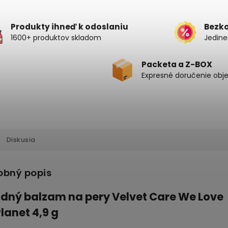
Produkty ihneď k odoslaniu
Bezk
1600+ produktov skladom
Jedine
Packeta a Z-BOX
Expresné doručenie obj
Diskusia
obný popis
odný balzam na pery Velvet Care We Love
Planet 4,9 g