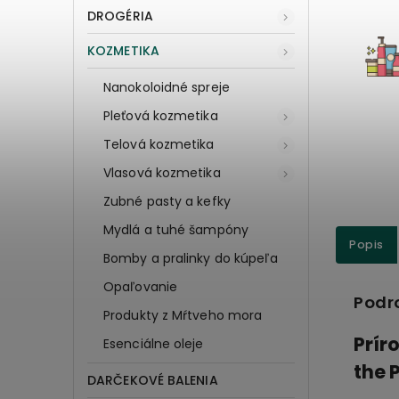
DROGÉRIA
KOZMETIKA
Nanokoloidné spreje
Pleťová kozmetika
Telová kozmetika
Vlasová kozmetika
Zubné pasty a kefky
Mydlá a tuhé šampóny
Popis
Bomby a pralinky do kúpeľa
Opaľovanie
Podr
Produkty z Mŕtveho mora
Prír
Esenciálne oleje
the 
DARČEKOVÉ BALENIA