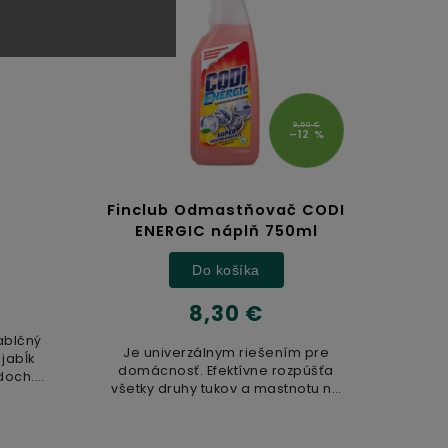
9,50 €
–12 %
Finclub Odmastňovač CODI
Re
ENERGIC náplň 750ml
Do košíka
8,30 €
jablčný
Je univerzálnym riešením pre
Laho
jabĺk
domácnosť. Efektívne rozpúšťa
Reis
doch.
všetky druhy tukov a mastnotu na
vital
...
rôznych povrchoch. Je vhodný...