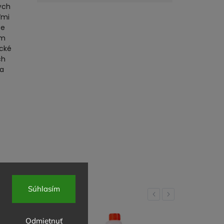
ých
ľmi
te
ým
ické
ch
ca
Súhlasím
Previous
Next
Odmietnuť