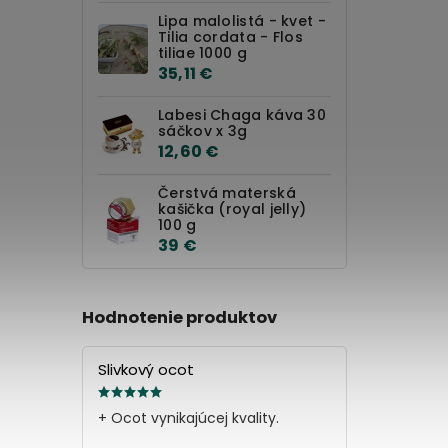
Lipa malolistá - kvet -
Tilia cordata - Flos
tiliae 1000 g
35,11 €
Labesi Chaga káva 30
sáčkov x 3g
12,60 €
Čerstvá materská
kašička (royal jelly)
100 g
39 €
Hodnotenie produktov
Slivkový ocot
+ Ocot vynikajúcej kvality.