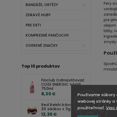
Pery sú
BANDÁŽE, ORTÉZY
vonkaj
zanedba
ZDRAVÉ HUBY
pre jeh
PRE DETI
olejom 
látky, 
KOMPRESNÉ PANČUCHY
ingred
zmysly.
OVERENÉ ZNAČKY
Použi
Spodnú
Top 10 produktov
množst
Finclub Odmastňovač
CODI ENERGIC náplň
750ml
SÚVIS
8,30 €
Používame súbory 
webovej stránky a v
Red Reishi káva 90g
použiteľnosť.
Viac 
30 sáčkov x 3g
12,30 €