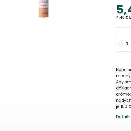
5,
4,40 € 
Nepríj
mnohýc
Aby sme
dôkladn
arómou
nadých
je 100 
Detailn