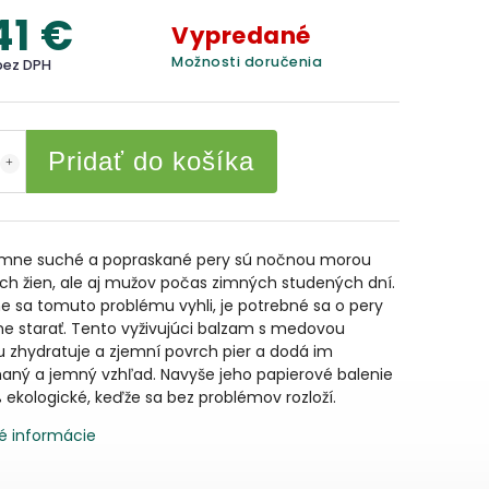
41 €
Vypredané
Možnosti doručenia
bez DPH
Pridať do košíka
emne suché a popraskané pery sú nočnou morou
h žien, ale aj mužov počas zimných studených dní.
 sa tomuto problému vyhli, je potrebné sa o pery
e starať. Tento vyživujúci balzam s medovou
 zhydratuje a zjemní povrch pier a dodá im
aný a jemný vzhľad. Navyše jeho papierové balenie
% ekologické, keďže sa bez problémov rozloží.
é informácie