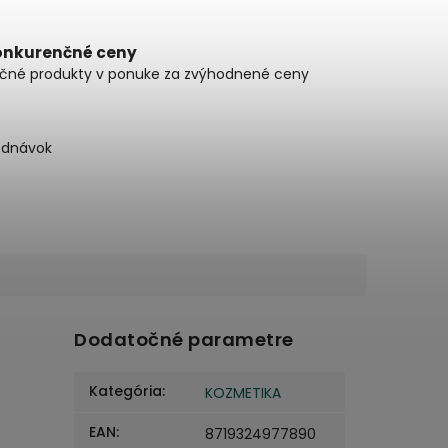
onkurenčné ceny
čné produkty v ponuke za zvýhodnené ceny
ednávok
Dodatočné parametre
Kategória
:
KOZMETIKA
EAN
:
8719324977890