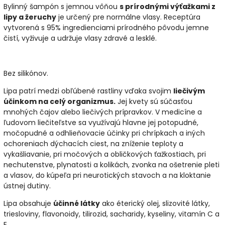
Bylinný šampón s jemnou vôňou
s prírodnými výťažkami z
lipy a žeruchy
je určený pre normálne vlasy.
Receptúra ​​
vytvorená s 95% ingredienciami prírodného pôvodu jemne
čistí, vyživuje a udržuje vlasy zdravé a lesklé.
Bez silikónov.
Lipa patrí medzi obľúbené rastliny vďaka svojim
liečivým
účinkom na celý organizmus.
Jej kvety sú súčasťou
mnohých čajov alebo liečivých prípravkov. V medicíne a
ľudovom liečiteľstve sa využívajú hlavne jej potopudné,
močopudné a odhlieňovacie účinky pri chrípkach a iných
ochoreniach dýchacích ciest, na zníženie teploty a
vykašliavanie, pri močových a obličkových ťažkostiach, pri
nechutenstve, plynatosti a kolikách, zvonka na ošetrenie pleti
a vlasov, do kúpeľa pri neurotic­kých stavoch a na kloktanie
ústnej dutiny.
Lipa obsahuje
účinné látky
ako éterický olej, slizovité látky,
triesloviny, flavonoidy, tilirozid, sacharidy, kyseliny, vitamín C a
E.