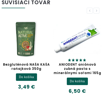
SÚVISIACI TOVAR
Previous
Next
AŠA
ANIODENT aniónová
Jablčný ocot
zubná pasta s
minerálnymi soľami 165g
Detail
Do košíka
6,32 €
6,50 €
500ml