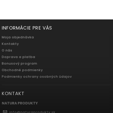
INFORMÁCIE PRE VÁS
Moja objednávka
Kontakty
O nás
Doprava a platba
Bonusový program
Obchodné podmienky
Podmienky ochrany osobných údajov
KONTAKT
NATURA PRODUKTY
info
@
naturaprodukty.sk