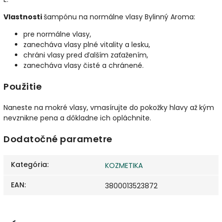
Vlastnosti
šampónu na normálne vlasy Bylinný Aroma:
pre normálne vlasy,
zanecháva vlasy plné vitality a lesku,
chráni vlasy pred ďalším zaťažením,
zanecháva vlasy čisté a chránené.
Použitie
Naneste na mokré vlasy, vmasírujte do pokožky hlavy až kým
nevznikne pena a dôkladne ich opláchnite.
Dodatočné parametre
Kategória
:
KOZMETIKA
EAN
:
3800013523872