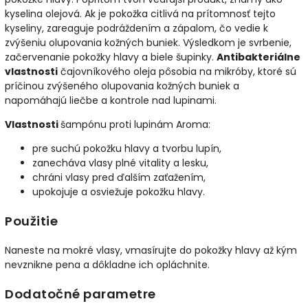
kyselina olejová. Ak je pokožka citlivá na prítomnosť tejto
kyseliny, zareaguje podráždením a zápalom, čo vedie k
zvýšeniu olupovania kožných buniek. Výsledkom je svrbenie,
začervenanie pokožky hlavy a biele šupinky.
Antibakteriálne
vlastnosti
čajovníkového oleja pôsobia na mikróby, ktoré sú
príčinou zvýšeného olupovania kožných buniek a
napomáhajú liečbe a kontrole nad lupinami.
Vlastnosti
šampónu proti lupinám Aroma:
pre suchú pokožku hlavy a tvorbu lupín,
zanecháva vlasy plné vitality a lesku,
chráni vlasy pred ďalším zaťažením,
upokojuje a osviežuje pokožku hlavy.
Použitie
Naneste na mokré vlasy, vmasírujte do pokožky hlavy až kým
nevznikne pena a dôkladne ich opláchnite.
Dodatočné parametre