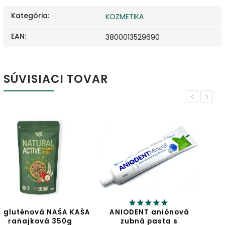
Kategória
:
KOZMETIKA
EAN
:
3800013529690
SÚVISIACI TOVAR
Previous
Next
A
ANIODENT aniónová
Jablčný ocot
zubná pasta s