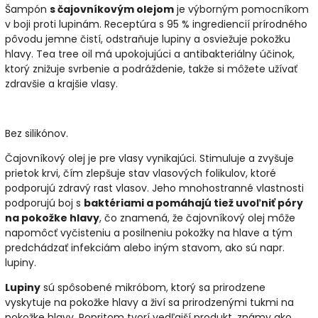
Šampón
s čajovníkovým olejom
je výborným pomocníkom
v boji proti lupinám. Receptúra ​​s 95 % ingrediencií prírodného
pôvodu jemne čistí, odstraňuje lupiny a osviežuje pokožku
hlavy. Tea tree oil má upokojujúci a antibakteriálny účinok,
ktorý znižuje svrbenie a podráždenie, takže si môžete užívať
zdravšie a krajšie vlasy.
Bez silikónov.
Čajovníkový olej je pre vlasy vynikajúci. Stimuluje a zvyšuje
prietok krvi, čím zlepšuje stav vlasových folikulov, ktoré
podporujú zdravý rast vlasov. Jeho mnohostranné vlastnosti
podporujú boj s
baktériami a pomáhajú tiež uvoľniť póry
na pokožke hlavy
, čo znamená, že čajovníkový olej môže
napomôcť vyčisteniu a posilneniu pokožky na hlave a tým
predchádzať infekciám alebo iným stavom, ako sú napr.
lupiny.
Lupiny
sú spôsobené mikróbom, ktorý sa prirodzene
vyskytuje na pokožke hlavy a živí sa prirodzenými tukmi na
pokožke hlavy. Popritom tvorí vedľajší produkt, známy ako