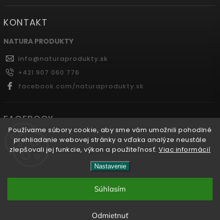
KONTAKT
NATURA PRODUKTY
info
@
naturaprodukty.sk
+421 907 060 776
facebook.com/naturaprodukty.sk
FACEBOOK
Používame súbory cookie, aby sme vám umožnili pohodlné
prehliadanie webovej stránky a vďaka analýze neustále
zlepšovali jej funkcie, výkon a použiteľnosť.
Viac informácií
Copyright 2026
Naturaprodukty.sk
. Všetky práva
Nastavenie
vyhradené.
Súhlasím
Vytvořil
Shoptet
| Design
Shoptak.cz.
Odmietnuť