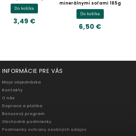
minerálnymi soľami 165g
Detail
Do košíka
6,32 €
6,50 €
500ml
INFORMÁCIE PRE VÁS
Moja objednávka
Kontakty
O nás
Doprava a platba
Bonusový program
Obchodné podmienky
Podmienky ochrany osobných údajov