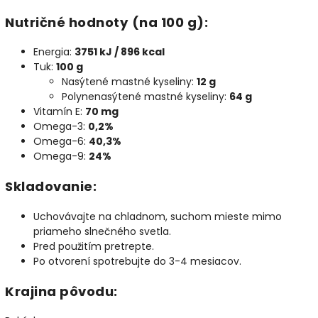
Nutričné hodnoty (na 100 g):
Energia:
3751 kJ / 896 kcal
Tuk:
100 g
Nasýtené mastné kyseliny:
12 g
Polynenasýtené mastné kyseliny:
64 g
Vitamín E:
70 mg
Omega-3:
0,2%
Omega-6:
40,3%
Omega-9:
24%
Skladovanie:
Uchovávajte na chladnom, suchom mieste mimo
priameho slnečného svetla.
Pred použitím pretrepte.
Po otvorení spotrebujte do 3-4 mesiacov.
Krajina pôvodu: