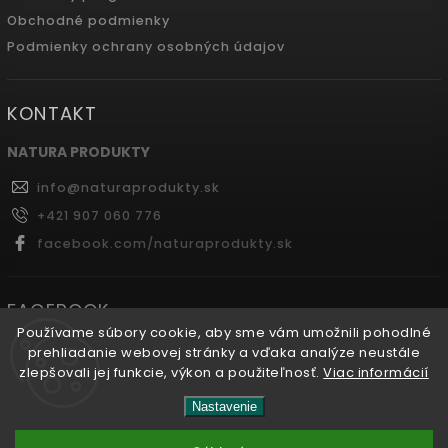
Obchodné podmienky
Podmienky ochrany osobných údajov
KONTAKT
NATURA PRODUKTY
info
@
naturaprodukty.sk
+421 907 060 776
facebook.com/naturaprodukty.sk
FACEBOOK
Používame súbory cookie, aby sme vám umožnili pohodlné
prehliadanie webovej stránky a vďaka analýze neustále
zlepšovali jej funkcie, výkon a použiteľnosť.
Viac informácií
Copyright 2026
Naturaprodukty.sk
. Všetky práva
Nastavenie
vyhradené.