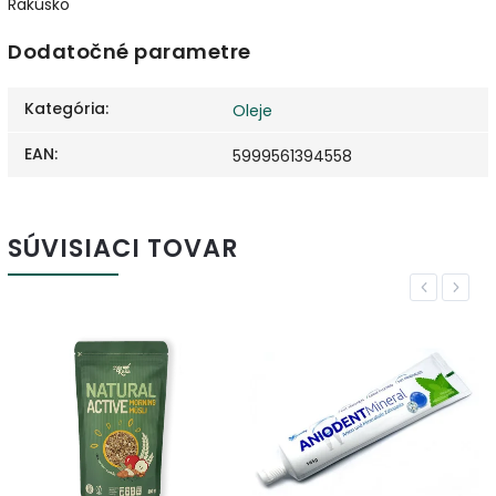
Rakúsko
Dodatočné parametre
Kategória
:
Oleje
EAN
:
5999561394558
SÚVISIACI TOVAR
Previous
Next