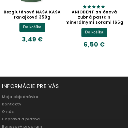
énová NAŠA KAŠA
ANIODENT aniónová
Jab
ajková 350g
zubná pasta s
minerálnymi soľami 165g
Do košíka
Do košíka
6
3,49 €
6,50 €
INFORMÁCIE PRE VÁS
Moja objednávka
Kontakty
O nás
Doprava a platba
Bonusový program