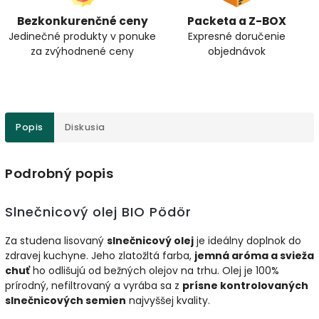
Bezkonkurenčné ceny
Packeta a Z-BOX
Jedinečné produkty v ponuke
Expresné doručenie
za zvýhodnené ceny
objednávok
Popis
Diskusia
Podrobný popis
Slnečnicový olej BIO Pödör
Za studena lisovaný
slnečnicový olej
je ideálny doplnok do
zdravej kuchyne. Jeho zlatožltá farba,
jemná aróma a svieža
chuť
ho odlišujú od bežných olejov na trhu. Olej je 100%
prírodný, nefiltrovaný a vyrába sa z
prísne kontrolovaných
slnečnicových semien
najvyššej kvality.