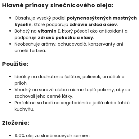
Hlavné prínosy slnečnicového oleja:
Obsahuje vysoký podiel
polynenasýtených mastných
kyselín
, ktoré podporujú
zdravie srdca a ciev
.
Bohatý na
vitamín E
, ktorý pôsobí ako antioxidant a
podporuje
zdravú pokožku a vlasy
.
Neobsahuje arómy, ochucovadlá, konzervanty ani
umelé farbivá.
Použitie:
Ideálny na dochutenie šalátov, polievok, omáčok a
príloh.
Vhodný na surové alebo mierne teplé pokrmy, aby sa
zachovali jeho cenné látky.
Perfektne sa hodí na vegetariánske jedlá alebo ľahkú
kuchyňu.
Zloženie:
100% olej zo slnečnicových semien