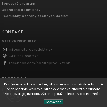
Bonusový program
Obchodné podmienky
Podmienky ochrany osobných údajov
KONTAKT
NATURA PRODUKTY
info
@
naturaprodukty.sk
+421 907 060 776
facebook.com/naturaprodukty.sk
FACEBOOK
Používame súbory cookie, aby sme vám umožnili pohodlné
prehliadanie webovej stránky a vďaka analýze neustále
zlepšovali jej funkcie, výkon a použiteľnosť.
Viac informácií
Copyright 2026
Naturaprodukty.sk
. Všetky práva
Nastavenie