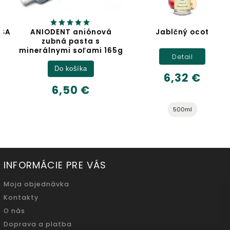
ANIODENT aniónová
Jablčný ocot
zubná pasta s
minerálnymi soľami 165g
Detail
Do košíka
6,32 €
6,50 €
500ml
INFORMÁCIE PRE VÁS
Moja objednávka
Kontakty
O nás
Doprava a platba