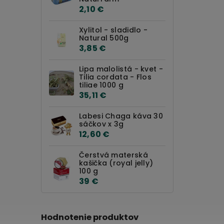
2,10 €
Xylitol - sladidlo -
Natural 500g
3,85 €
Lipa malolistá - kvet -
Tilia cordata - Flos
tiliae 1000 g
35,11 €
Labesi Chaga káva 30
sáčkov x 3g
12,60 €
Čerstvá materská
kašička (royal jelly)
100 g
39 €
Hodnotenie produktov