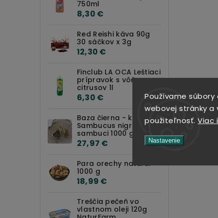
750ml
8,30 €
Red Reishi káva 90g
30 sáčkov x 3g
12,30 €
Finclub LA OCA Leštiaci
prípravok s vôňou
citrusov 1l
Používame súbory 
6,30 €
webovej stránky a v
Baza čierna - kvet -
použiteľnosť.
Viac 
Sambucus nigra - Flos
sambuci 1000 g
Nastavenie
27,97 €
Para orechy natural
1000 g
18,99 €
Treščia pečeň vo
vlastnom oleji 120g
NaturFarm