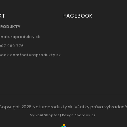
KT
FACEBOOK
PRODUKTY
@
naturaprodukty.sk
907 060 776
book.com/naturaprodukty.sk
Copyright 2026
Naturaprodukty.sk
. Všetky práva vyhradené
Vytvořil
Shoptet
| Design
Shoptak.cz.