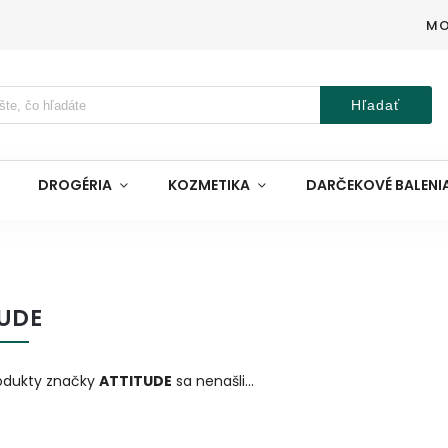
MO
Hľadať
DROGÉRIA
KOZMETIKA
DARČEKOVÉ BALENI
TUDE
odukty značky
ATTITUDE
sa nenašli...