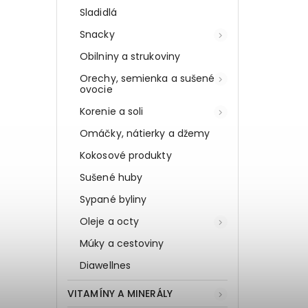
Sladidlá
Snacky
Obilniny a strukoviny
Orechy, semienka a sušené
ovocie
Korenie a soli
Omáčky, nátierky a džemy
Kokosové produkty
Sušené huby
Sypané byliny
Oleje a octy
Múky a cestoviny
Diawellnes
VITAMÍNY A MINERÁLY