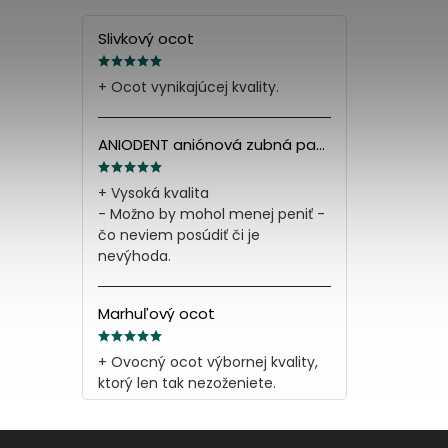
Slivkový ocot
+ Ocot vynikajúcej kvality.
ANIODENT aniónová zubná pasta s minerálnymi soľami 165g
+ Vysoká kvalita
- Možno by mohol menej peniť -
čo neviem posúdiť či je
nevýhoda.
Marhuľový ocot
+ Ovocný ocot výbornej kvality,
ktorý len tak nezoženiete.