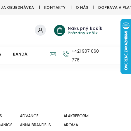
JA OBJEDNÁVKA
KONTAKTY
O NÁS
DOPRAVA A PLA
Nákupný košík
Prázdny košík
+421 907 060
A
BANDÁŽE, ORTÉZY
ZDRAVÉ HUBY
PRE DETI
776
S
ADVANCE
ALAKREFORM
GANICS
ANNA BRANDEJS
AROMA