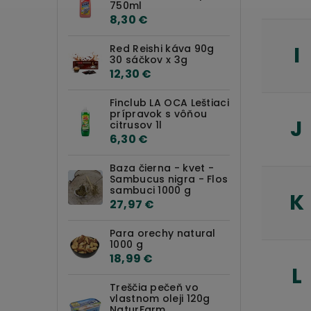
750ml
8,30 €
I
Red Reishi káva 90g
30 sáčkov x 3g
12,30 €
Finclub LA OCA Leštiaci
prípravok s vôňou
J
citrusov 1l
6,30 €
Baza čierna - kvet -
Sambucus nigra - Flos
sambuci 1000 g
K
27,97 €
Para orechy natural
1000 g
18,99 €
L
Treščia pečeň vo
vlastnom oleji 120g
NaturFarm