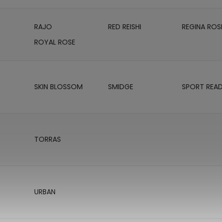
RAJO
RED REISHI
REGINA ROS
ROYAL ROSE
SKIN BLOSSOM
SMIDGE
SPORT REA
TORRAS
URBAN