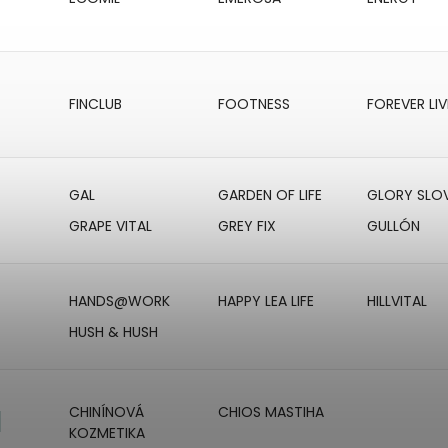
FINCLUB
FOOTNESS
FOREVER LIV
GAL
GARDEN OF LIFE
GLORY SLO
GRAPE VITAL
GREY FIX
GULLÓN
HANDS@WORK
HAPPY LEA LIFE
HILLVITAL
HUSH & HUSH
H
CHINÍNOVÁ
CHIOS MASTIHA
KOZMETIKA