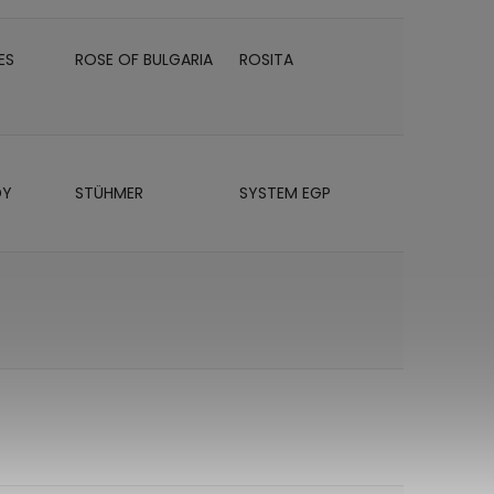
ES
ROSE OF BULGARIA
ROSITA
DY
STÜHMER
SYSTEM EGP