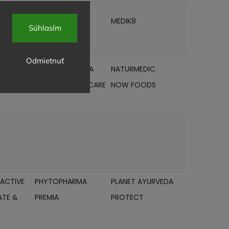
ERAPIA
MEDICO SOS
MEDIK8
Súhlasím
Odmietnuť
M
NATURAL JIHLAVA
NATURMEDIC
NORDICS ORAL CARE
NOW FOODS
ACTIVE
PHYTOPHARMA
PLANET AYURVEDA
TE &
PREMIA
PROTECT