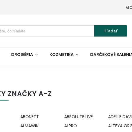
MO
Hľadať
DROGÉRIA
KOZMETIKA
DARČEKOVÉ BALENI
KY ZNAČKY A-Z
ABONETT
ABSOLUTE LIVE
ADELLE DAVI
ALMAWIN
ALPRO
ALTEYA OR