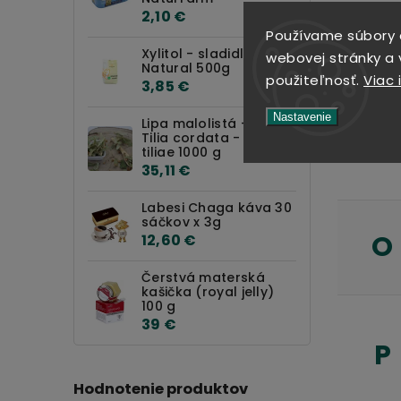
2,10 €
Používame súbory 
M
Xylitol - sladidlo -
webovej stránky a v
Natural 500g
použiteľnosť.
Viac 
3,85 €
Nastavenie
Lipa malolistá - kvet -
Tilia cordata - Flos
N
tiliae 1000 g
35,11 €
Labesi Chaga káva 30
sáčkov x 3g
O
12,60 €
Čerstvá materská
kašička (royal jelly)
100 g
39 €
P
Hodnotenie produktov