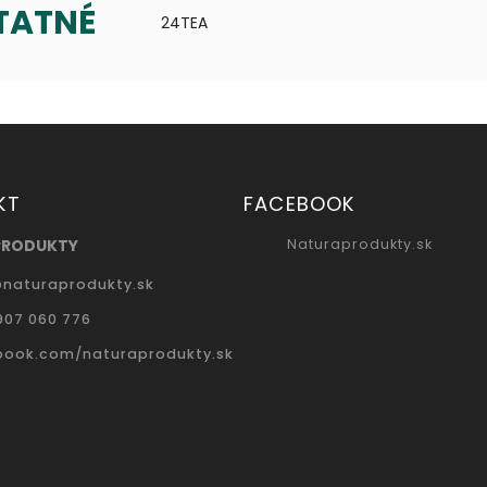
TATNÉ
24TEA
KT
FACEBOOK
PRODUKTY
Naturaprodukty.sk
@
naturaprodukty.sk
907 060 776
book.com/naturaprodukty.sk