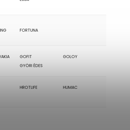
ING
FORTUNA
VAKIA
GOFIT
GOLOY
GYÖRI ÉDES
HROTLIFE
HUMAC