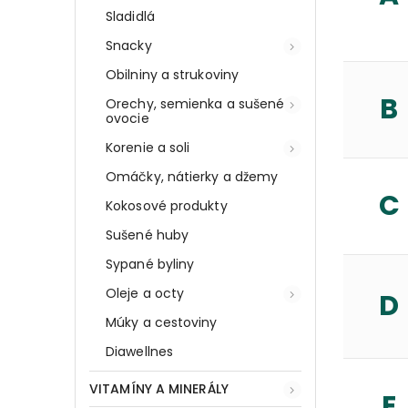
Sladidlá
Snacky
Obilniny a strukoviny
B
Orechy, semienka a sušené
ovocie
Korenie a soli
Omáčky, nátierky a džemy
C
Kokosové produkty
Sušené huby
Sypané byliny
Oleje a octy
D
Múky a cestoviny
Diawellnes
VITAMÍNY A MINERÁLY
E