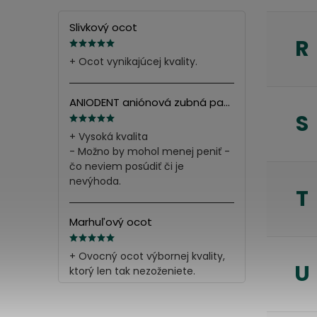
Slivkový ocot
R
+ Ocot vynikajúcej kvality.
ANIODENT aniónová zubná pasta s minerálnymi soľami 165g
S
+ Vysoká kvalita
- Možno by mohol menej peniť -
čo neviem posúdiť či je
nevýhoda.
T
Marhuľový ocot
+ Ovocný ocot výbornej kvality,
U
ktorý len tak nezoženiete.