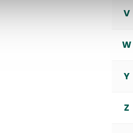
V
W
Y
Z