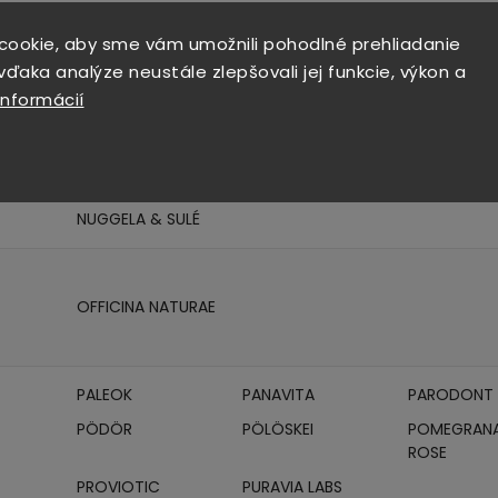
cookie, aby sme vám umožnili pohodlné prehliadanie
MANI
MASSIMO ZERO
MASTICHA T
ďaka analýze neustále zlepšovali jej funkcie, výkon a
MIRADENT
MY ROSE
informácií
NAKED NOBLE
NAŠA KAŠA
NATUR FAR
NATUTY
NOAH
NODA
NUGGELA & SULÉ
OFFICINA NATURAE
PALEOK
PANAVITA
PARODONT 
PÖDÖR
PÖLÖSKEI
POMEGRANA
ROSE
PROVIOTIC
PURAVIA LABS