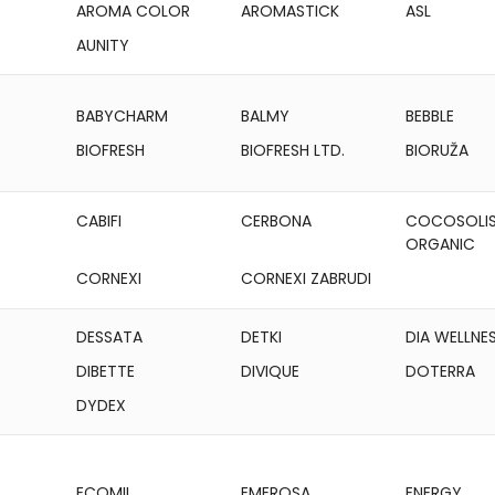
AROMA COLOR
AROMASTICK
ASL
AUNITY
BABYCHARM
BALMY
BEBBLE
BIOFRESH
BIOFRESH LTD.
BIORUŽA
CABIFI
CERBONA
COCOSOLI
ORGANIC
CORNEXI
CORNEXI ZABRUDI
DESSATA
DETKI
DIA WELLNE
DIBETTE
DIVIQUE
DOTERRA
DYDEX
ECOMIL
EMEROSA
ENERGY