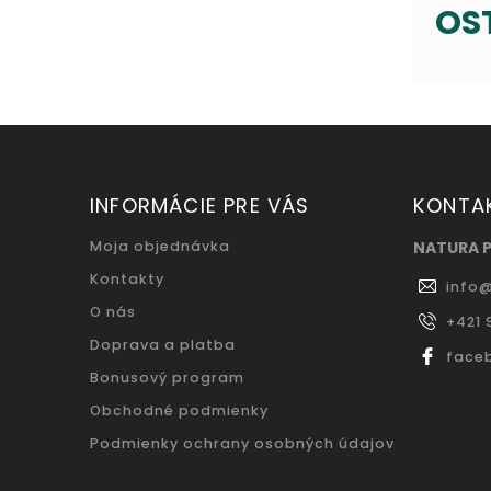
OS
INFORMÁCIE PRE VÁS
KONTA
Moja objednávka
NATURA 
Kontakty
info
O nás
+421 
Doprava a platba
face
Bonusový program
Obchodné podmienky
Podmienky ochrany osobných údajov