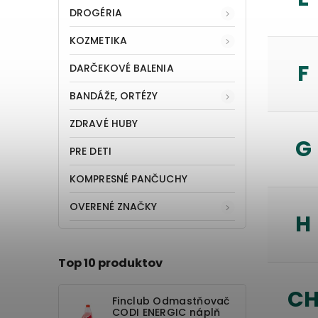
DROGÉRIA
KOZMETIKA
F
DARČEKOVÉ BALENIA
BANDÁŽE, ORTÉZY
ZDRAVÉ HUBY
G
PRE DETI
KOMPRESNÉ PANČUCHY
OVERENÉ ZNAČKY
H
Top 10 produktov
C
Finclub Odmastňovač
CODI ENERGIC náplň